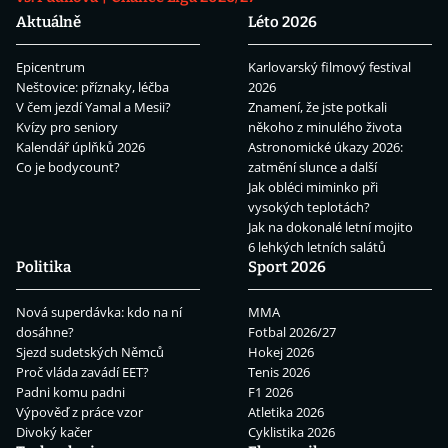
Aktuálně
Léto 2026
Epicentrum
Karlovarský filmový festival
Neštovice: příznaky, léčba
2026
V čem jezdí Yamal a Mesii?
Znamení, že jste potkali
Kvízy pro seniory
někoho z minulého života
Kalendář úplňků 2026
Astronomické úkazy 2026:
Co je bodycount?
zatmění slunce a další
Jak obléci miminko při
vysokých teplotách?
Jak na dokonalé letní mojito
6 lehkých letních salátů
Politika
Sport 2026
Nová superdávka: kdo na ní
MMA
dosáhne?
Fotbal 2026/27
Sjezd sudetských Němců
Hokej 2026
Proč vláda zavádí EET?
Tenis 2026
Padni komu padni
F1 2026
Výpověď z práce vzor
Atletika 2026
Divoký kačer
Cyklistika 2026