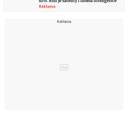
dřív. Řídí je satelity i umělá inteligence
Reklama