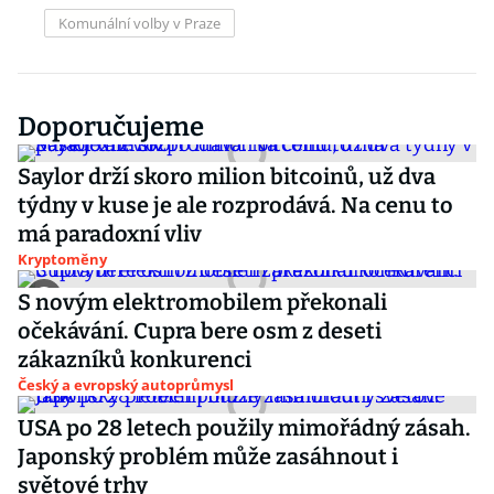
Komunální volby v Praze
Doporučujeme
Saylor drží skoro milion bitcoinů, už dva
týdny v kuse je ale rozprodává. Na cenu to
má paradoxní vliv
Kryptoměny
S novým elektromobilem překonali
očekávání. Cupra bere osm z deseti
zákazníků konkurenci
Český a evropský autoprůmysl
USA po 28 letech použily mimořádný zásah.
Japonský problém může zasáhnout i
světové trhy