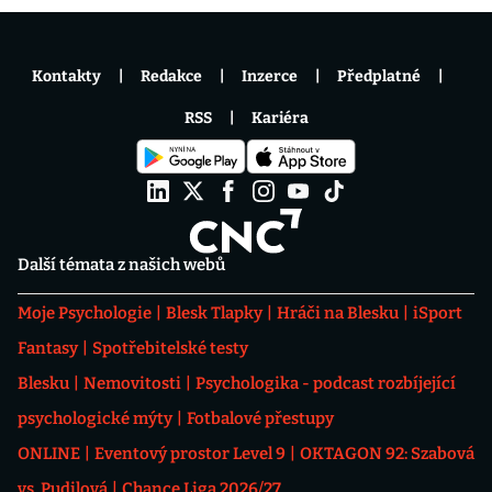
Kontakty
Redakce
Inzerce
Předplatné
RSS
Kariéra
Další témata z našich webů
Moje Psychologie
Blesk Tlapky
Hráči na Blesku
iSport
Fantasy
Spotřebitelské testy
Blesku
Nemovitosti
Psychologika - podcast rozbíjející
psychologické mýty
Fotbalové přestupy
ONLINE
Eventový prostor Level 9
OKTAGON 92: Szabová
vs. Pudilová
Chance Liga 2026/27