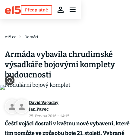
Předplatné
e15.cz
Domácí
Armáda vybavila chrudimské
výsadkáře bojovými komplety
budoucnosti
David Vagaday
Jan Pavec
25. června 2016
·
14:15
Čeští vojáci dostali v květnu nové vybavení, které
jim pomůže ve způsobu boje 21. století. Vybrané