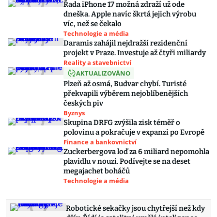
Řada iPhone 17 možná zdraží už ode
dneška. Apple navíc škrtá jejich výrobu
víc, než se čekalo
Technologie a média
Daramis zahájil nejdražší rezidenční
projekt v Praze. Investuje až čtyři miliardy
Reality a stavebnictví
AKTUALIZOVÁNO
Plzeň až osmá, Budvar chybí. Turisté
překvapili výběrem nejoblíbenějších
českých piv
Byznys
Skupina DRFG zvýšila zisk téměř o
polovinu a pokračuje v expanzi po Evropě
Finance a bankovnictví
Zuckerbergova loď za 6 miliard nepomohla
plavidlu v nouzi. Podívejte se na deset
megajachet boháčů
Technologie a média
Robotické sekačky jsou chytřejší než kdy