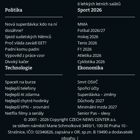
6 lehkých letních salátů
Politika
Sport 2026
Nová superdávka: kdo na ní
MMA
dosáhne?
Fotbal 2026/27
Sjezd sudetských Němců
Hokej 2026
Proč vláda zavádí EET?
Tenis 2026
Padni komu padni
F1 2026
Výpověď z práce vzor
Atletika 2026
Divoký kačer
Cyklistika 2026
Technologie
Ekonomika
SpaceX na burze
Smrt OSVČ
Nejlepší telefony
Spořicí účty
Nejlepší AI zdarma
Superdávka – změny
Nejlepší chytré hodinky
Důchody 2027
Nejlepší VPN – srovnání
Minimální mzda 2027
Netflix filmy a seriály
Senior Pas – slevy
© 2001 - 2026 Copyright
CZECH NEWS CENTER a.s.
se sídlem náměstí Marie Schmolkové 3493/1, 100 00 Praha 10 -
Strašnice, IČO: 02346826, zapsána v OR, sp.zn. B 19490 a dodavatelé
obsahu