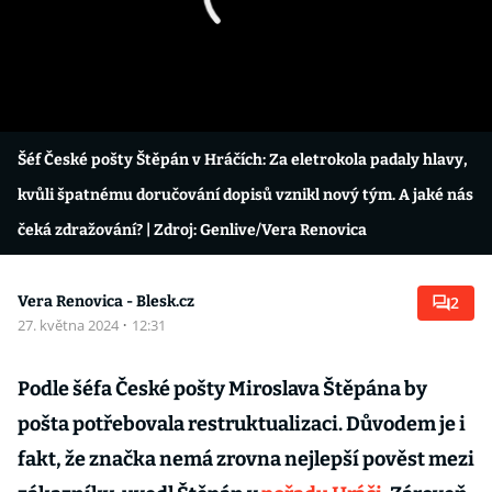
Šéf České pošty Štěpán v Hráčích: Za eletrokola padaly hlavy,
kvůli špatnému doručování dopisů vznikl nový tým. A jaké nás
čeká zdražování?
| Zdroj: Genlive/Vera Renovica
Vera Renovica - Blesk.cz
2
27. května 2024
·
12:31
Podle šéfa České pošty Miroslava Štěpána by
pošta potřebovala restruktualizaci. Důvodem je i
fakt, že značka nemá zrovna nejlepší pověst mezi