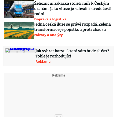
Železniční zakázka století míří k Českým
drahám. Jako vítěze je schválili středočeští
radní
Doprava a logistika
Jedna česká iluze se právě rozpadá. Zelená
transformace je pojistkou proti chaosu
Názory a analýzy
Jak vybrat barvu, která vám bude slušet?
Tohle je rozhodující
Reklama