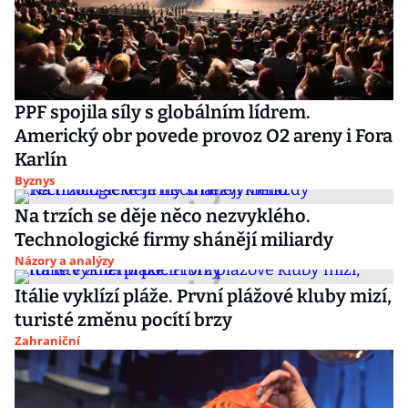
PPF spojila síly s globálním lídrem.
Americký obr povede provoz O2 areny i Fora
Karlín
Byznys
Na trzích se děje něco nezvyklého.
Technologické firmy shánějí miliardy
Názory a analýzy
Itálie vyklízí pláže. První plážové kluby mizí,
turisté změnu pocítí brzy
Zahraniční