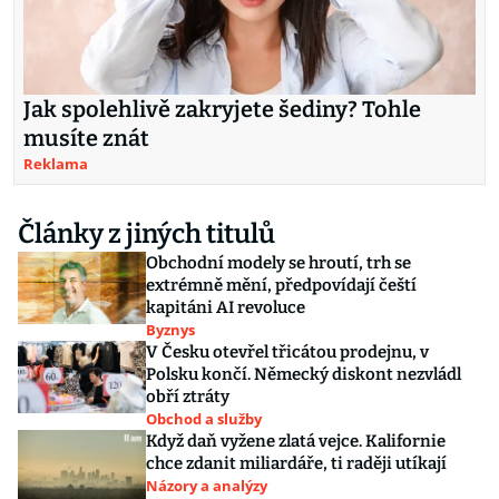
Jak spolehlivě zakryjete šediny? Tohle
musíte znát
Reklama
Články z jiných titulů
Obchodní modely se hroutí, trh se
extrémně mění, předpovídají čeští
kapitáni AI revoluce
Byznys
V Česku otevřel třicátou prodejnu, v
Polsku končí. Německý diskont nezvládl
obří ztráty
Obchod a služby
Když daň vyžene zlatá vejce. Kalifornie
chce zdanit miliardáře, ti raději utíkají
Názory a analýzy