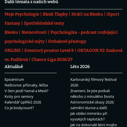
Další témata z našich webů
Moje Psychologie
Blesk Tlapky
Hráči na Blesku
iSport
Fantasy
Spotřebitelské testy
Blesku
Nemovitosti
Psychologika - podcast rozbíjející
psychologické mýty
Fotbalové přestupy
ONLINE
Eventový prostor Level 9
OKTAGON 92: Szabová
vs. Pudilová
Chance Liga 2026/27
Aktuálně
Léto 2026
Epicentrum
Karlovarský filmový festival
Neštovice: příznaky, léčba
2026
V čem jezdí Yamal a Mesii?
Znamení, že jste potkali
Kvízy pro seniory
někoho z minulého života
Kalendář úplňků 2026
Astronomické úkazy 2026:
Co je bodycount?
zatmění slunce a další
Jak obléci miminko při
vysokých teplotách?
Jak na dokonalé letní mojito