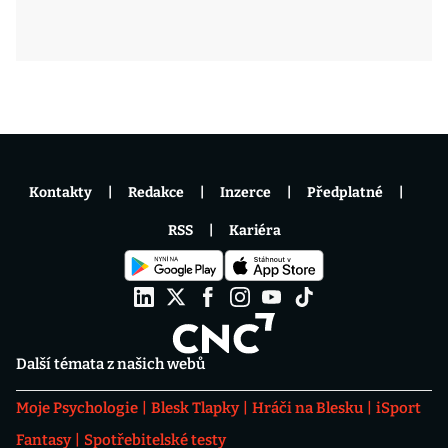
Kontakty
Redakce
Inzerce
Předplatné
RSS
Kariéra
Další témata z našich webů
Moje Psychologie
Blesk Tlapky
Hráči na Blesku
iSport
Fantasy
Spotřebitelské testy