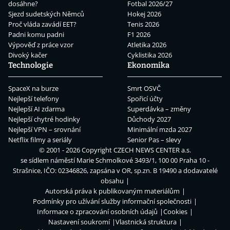
dosáhne?
Fotbal 2026/27
Sjezd sudetských Němců
Hokej 2026
Proč vláda zavádí EET?
Tenis 2026
Padni komu padni
F1 2026
Výpověď z práce vzor
Atletika 2026
Divoký kačer
Cyklistika 2026
Technologie
Ekonomika
SpaceX na burze
Smrt OSVČ
Nejlepší telefony
Spořicí účty
Nejlepší AI zdarma
Superdávka – změny
Nejlepší chytré hodinky
Důchody 2027
Nejlepší VPN – srovnání
Minimální mzda 2027
Netflix filmy a seriály
Senior Pas – slevy
© 2001 - 2026 Copyright
CZECH NEWS CENTER a.s.
se sídlem náměstí Marie Schmolkové 3493/1, 100 00 Praha 10 -
Strašnice, IČO: 02346826, zapsána v OR, sp.zn. B 19490 a dodavatelé
obsahu
Autorská práva k publikovaným materiálům
Podmínky pro užívání služby informační společnosti
Informace o zpracování osobních údajů
Cookies
Nastavení soukromí
Vlastnická struktura