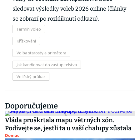
sledovat výsledky voleb 2026 online (články
se zobrazí po rozkliknutí odkazu).
Termín voleb
Křížkování
Volba starosty a primátora
Jak kandidovat do zastupitelstva
Voličský průkaz
Doporučujeme
Vláda proškrtala mapu větrných zón.
Podívejte se, jestli ta u vaší chalupy zůstala
Domácí