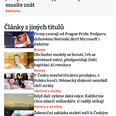
musíte znát
Reklama
Články z jiných titulů
Firmy couvají od Prague Pride. Podporu
duhovému festivalu škrtl Microsoft i
Deloitte
Byznys
Obchodní modely se hroutí, trh se
extrémně mění, předpovídají čeští
kapitáni AI revoluce
Byznys
V Česku otevřel třicátou prodejnu, v
Polsku končí. Německý diskont nezvládl
obří ztráty
Obchod a služby
Když daň vyžene zlatá vejce. Kalifornie
chce zdanit miliardáře, ti raději utíkají
Názory a analýzy
Železniční zakázka století míří k Českým