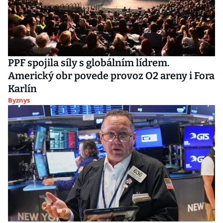
PPF spojila síly s globálním lídrem.
Americký obr povede provoz O2 areny i Fora
Karlín
Byznys