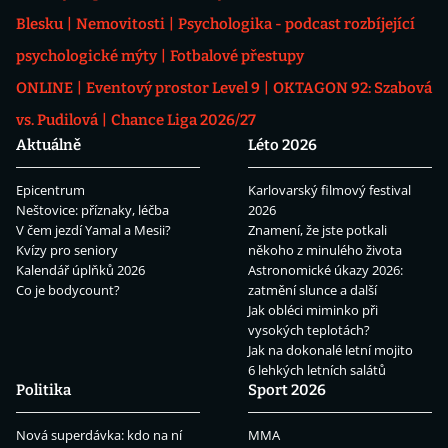
Blesku
Nemovitosti
Psychologika - podcast rozbíjející
psychologické mýty
Fotbalové přestupy
ONLINE
Eventový prostor Level 9
OKTAGON 92: Szabová
vs. Pudilová
Chance Liga 2026/27
Aktuálně
Léto 2026
Epicentrum
Karlovarský filmový festival
Neštovice: příznaky, léčba
2026
V čem jezdí Yamal a Mesii?
Znamení, že jste potkali
Kvízy pro seniory
někoho z minulého života
Kalendář úplňků 2026
Astronomické úkazy 2026:
Co je bodycount?
zatmění slunce a další
Jak obléci miminko při
vysokých teplotách?
Jak na dokonalé letní mojito
6 lehkých letních salátů
Politika
Sport 2026
Nová superdávka: kdo na ní
MMA