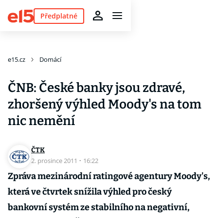
Předplatné
e15.cz
Domácí
ČNB: České banky jsou zdravé,
zhoršený výhled Moody's na tom
nic nemění
ČTK
2. prosince 2011
·
16:22
Zpráva mezinárodní ratingové agentury Moody's,
která ve čtvrtek snížila výhled pro český
bankovní systém ze stabilního na negativní,