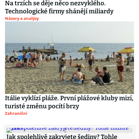
Na trzích se děje něco nezvyklého.
Technologické firmy shánějí miliardy
Názory a analýzy
Itálie vyklízí pláže. První plážové kluby mizí,
turisté změnu pocítí brzy
Zahraniční
Jak spolehlivě zakryjete šediny? Tohle