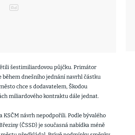
tili šestimiliardovou půjčku. Primátor
e během dnešního jednání navrhl částku
že město chce s dodavatelem, Škodou
ch miliardového kontraktu dále jednat.
 a KSČM návrh nepodpořili. Podle bývalého
Březiny (ČSSD) je současná nabídka méně
ni městu předkládal. Právě podmínky směnky