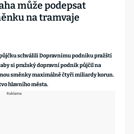
raha může podepsat
měnku na tramvaje
 půjčku schválili Dopravnímu podniku pražští
, aby si pražský dopravní podnik půjčil na
mou směnky maximálně čtyři miliardy korun.
tvo hlavního města.