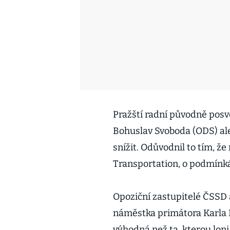
Pražští radní původně posvě
Bohuslav Svoboda (ODS) al
snížit. Odůvodnil to tím, 
Transportation, o podmínká
Opoziční zastupitelé ČSSD
náměstka primátora Karla 
výhodná než ta, kterou lo