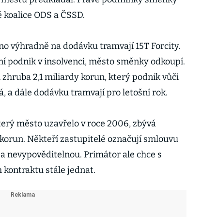
é koalice ODS a ČSSD.
o výhradně na dodávku tramvají 15T Forcity.
vní podnik v insolvenci, město směnky odkoupí.
zhruba 2,1 miliardy korun, který podnik vůči
, a dále dodávku tramvají pro letošní rok.
který město uzavřelo v roce 2006, zbývá
y korun. Někteří zastupitelé označují smlouvu
a nevypověditelnou. Primátor ale chce s
kontraktu stále jednat.