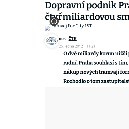
Dopravní podnik P
čtyřmiliardovou s
,
nos
ČTK
26. ledna 2012
·
11:21
O dvě miliardy korun nižší
radní. Praha souhlasí s tím
nákup nových tramvají for
Rozhodlo o tom zastupitels