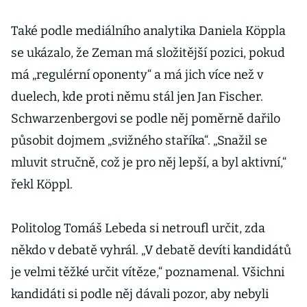
Také podle mediálního analytika Daniela Köppla
se ukázalo, že Zeman má složitější pozici, pokud
má „regulérní oponenty“ a má jich více než v
duelech, kde proti němu stál jen Jan Fischer.
Schwarzenbergovi se podle něj poměrně dařilo
působit dojmem „svižného staříka“. „Snažil se
mluvit stručně, což je pro něj lepší, a byl aktivní,“
řekl Köppl.
Politolog Tomáš Lebeda si netroufl určit, zda
někdo v debatě vyhrál. „V debatě devíti kandidátů
je velmi těžké určit vítěze,“ poznamenal. Všichni
kandidáti si podle něj dávali pozor, aby nebyli