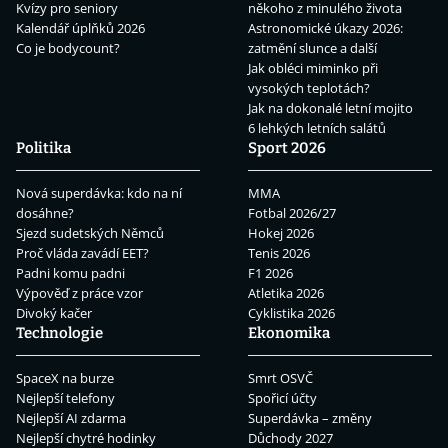
Kvízy pro seniory
někoho z minulého života
Kalendář úplňků 2026
Astronomické úkazy 2026:
Co je bodycount?
zatmění slunce a další
Jak obléci miminko při
vysokých teplotách?
Jak na dokonalé letní mojito
6 lehkých letních salátů
Politika
Sport 2026
Nová superdávka: kdo na ní
MMA
dosáhne?
Fotbal 2026/27
Sjezd sudetských Němců
Hokej 2026
Proč vláda zavádí EET?
Tenis 2026
Padni komu padni
F1 2026
Výpověď z práce vzor
Atletika 2026
Divoký kačer
Cyklistika 2026
Technologie
Ekonomika
SpaceX na burze
Smrt OSVČ
Nejlepší telefony
Spořicí účty
Nejlepší AI zdarma
Superdávka – změny
Nejlepší chytré hodinky
Důchody 2027