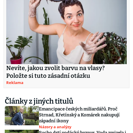
Nevíte, jakou zvolit barvu na vlasy?
Položte si tuto zásadní otázku
Reklama
Články z jiných titulů
Emancipace českých miliardářů. Proč
Strnad, Křetínský a Komárek nakupují
západní ikony
Názory a analýzy
Sucho drtí vodácký byznys. Voda zmizela i