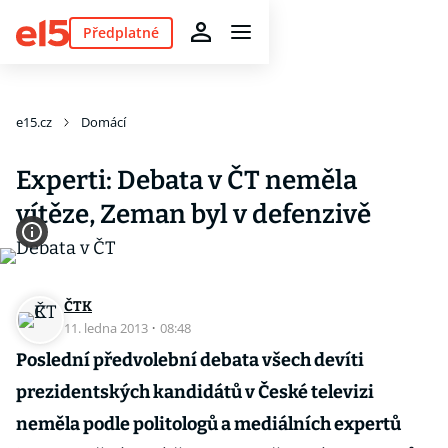
Předplatné
e15.cz
Domácí
Experti: Debata v ČT neměla
vítěze, Zeman byl v defenzivě
ČTK
11. ledna 2013
·
08:48
Poslední předvolební debata všech devíti
prezidentských kandidátů v České televizi
neměla podle politologů a mediálních expertů