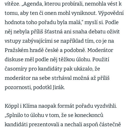
vítěze. „Agenda, kterou probírali, nemohla vést k
tomu, aby ten či onen mohl vyniknout. Výpovědní
hodnota toho pořadu byla malá,“ myslí si. Podle
něj nebyla příliš šťastná ani snaha debatu oživit
vstupy zabývajícími se například tím, co je na
Pražském hradě české a podobně. Moderátor
diskuse měl podle něj těžkou úlohu. Použití
časomíry pro kandidáty pak ukázalo, že
moderátor na sebe strhával možná až příliš
pozornosti, podotkl Jirák.
Köppl i Klíma naopak formát pořadu vyzdvihli.
„Splnilo to úlohu v tom, že se koneckonců
kandidáti prezentovali a nechali aspoň částečně