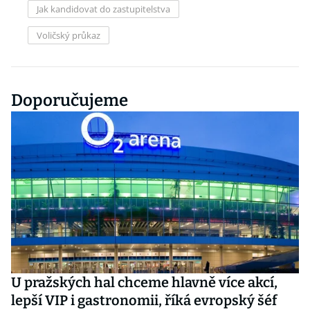
Jak kandidovat do zastupitelstva
Voličský průkaz
Doporučujeme
U pražských hal chceme hlavně více akcí,
lepší VIP i gastronomii, říká evropský šéf