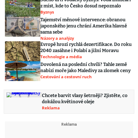
z míst, kde to Česko dosud nepoznalo
Byznys
Tajemství měnové intervence: obranou
japonského jenu chrání Amerika hlavně
sama sebe
Názory a analýzy
Evropě hrozí rychlá dezertifikace. Do roku
2040 zasáhne i Polabí a jižní Moravu
Technologie a média
Dovolená na poslední chvíli? Tahle země
nabízí moře jako Maledivy za zlomek ceny
Cestování a cestovní ruch
Chcete barvit vlasy šetrněji? Zjistěte, co
dokážou květinové oleje
Reklama