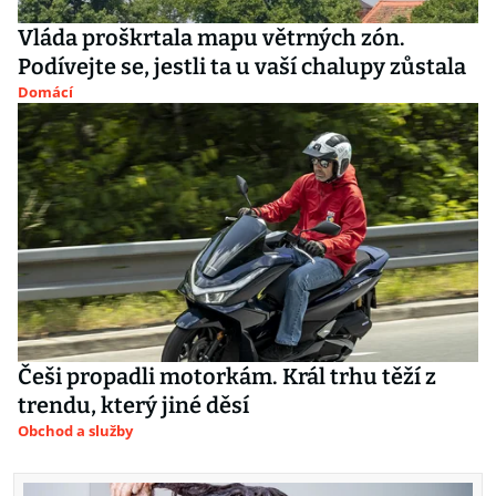
Vláda proškrtala mapu větrných zón.
Podívejte se, jestli ta u vaší chalupy zůstala
Domácí
Češi propadli motorkám. Král trhu těží z
trendu, který jiné děsí
Obchod a služby