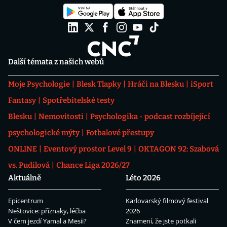
Další témata z našich webů
Moje Psychologie
Blesk Tlapky
Hráči na Blesku
iSport
Fantasy
Spotřebitelské testy
Blesku
Nemovitosti
Psychologika - podcast rozbíjející
psychologické mýty
Fotbalové přestupy
ONLINE
Eventový prostor Level 9
OKTAGON 92: Szabová
vs. Pudilová
Chance Liga 2026/27
Aktuálně
Léto 2026
Epicentrum
Karlovarský filmový festival
Neštovice: příznaky, léčba
2026
V čem jezdí Yamal a Mesii?
Znamení, že jste potkali