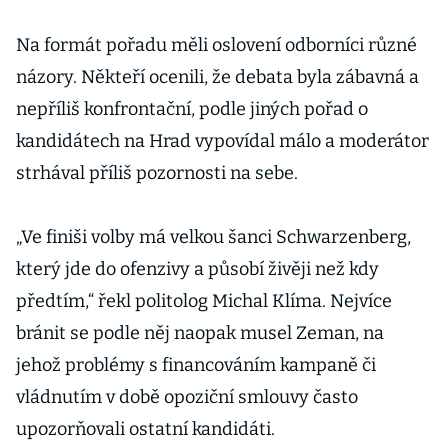
Na formát pořadu měli oslovení odborníci různé
názory. Někteří ocenili, že debata byla zábavná a
nepříliš konfrontační, podle jiných pořad o
kandidátech na Hrad vypovídal málo a moderátor
strhával příliš pozornosti na sebe.
„Ve finiši volby má velkou šanci Schwarzenberg,
který jde do ofenzivy a působí živěji než kdy
předtím,“ řekl politolog Michal Klíma. Nejvíce
bránit se podle něj naopak musel Zeman, na
jehož problémy s financováním kampaně či
vládnutím v době opoziční smlouvy často
upozorňovali ostatní kandidáti.