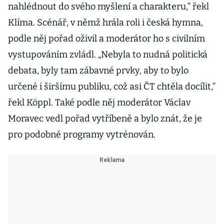
nahlédnout do svého myšlení a charakteru,“ řekl
Klíma. Scénář, v němž hrála roli i česká hymna,
podle něj pořad oživil a moderátor ho s civilním
vystupováním zvládl. „Nebyla to nudná politická
debata, byly tam zábavné prvky, aby to bylo
určené i širšímu publiku, což asi ČT chtěla docílit,“
řekl Köppl. Také podle něj moderátor Václav
Moravec vedl pořad vytříbeně a bylo znát, že je
pro podobné programy vytrénován.