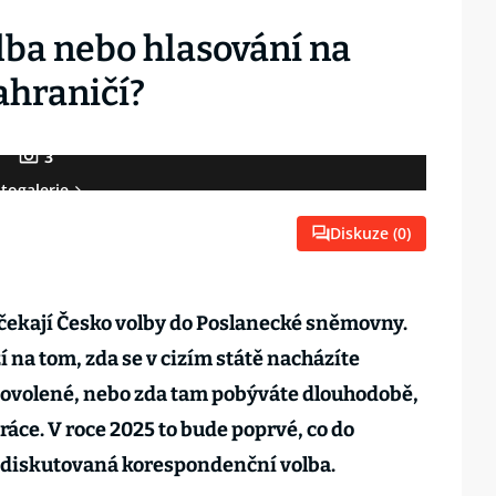
ba nebo hlasování na
zahraničí?
3
togalerie
Diskuze (
0
)
5 čekají Česko volby do Poslanecké sněmovny.
ží na tom, zda se v cizím státě nacházíte
dovolené, nebo zda tam pobýváte dlouhodobě,
ráce. V roce 2025 to bude poprvé, co do
 diskutovaná korespondenční volba.