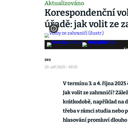
Aktualizováno
Korespondenční vol
úřadě: jak volit ze 
Fo
zez
29. září 2025
·
09:35
V termínu 3. a 4. října 202
Jak volit ze zahraničí? Zále
krátkodobě, například na 
třeba v rámci studia nebo p
hlasování promluví dlouho