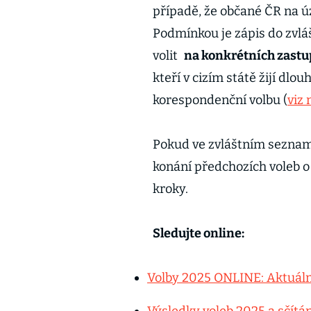
případě, že občané ČR na ú
Podmínkou je zápis do zvlá
volit
na konkrétních zastu
kteří v cizím státě žijí dl
korespondenční volbu (
viz 
Pokud ve zvláštním seznamu 
konání předchozích voleb o
kroky.
Sledujte online:
Volby 2025 ONLINE: Aktuáln