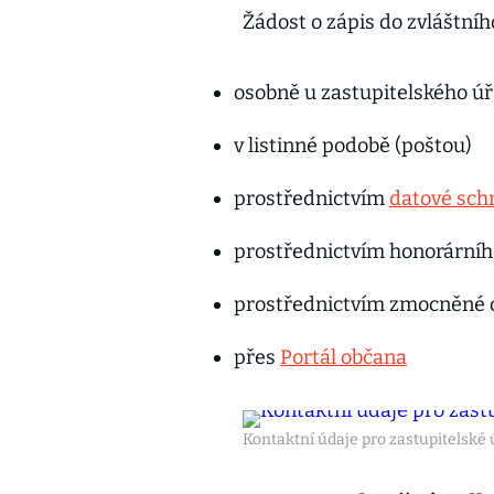
Žádost o zápis do zvláštní
osobně u zastupitelského ú
v listinné podobě (poštou)
prostřednictvím
datové sch
prostřednictvím honorárníh
prostřednictvím zmocněné 
přes
Portál občana
Kontaktní údaje pro zastupitelsk