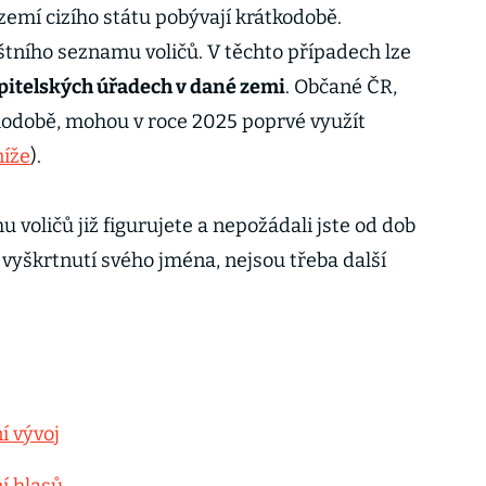
zemí cizího státu pobývají krátkodobě.
štního seznamu voličů. V těchto případech lze
pitelských úřadech v dané zemi
. Občané ČR,
ouhodobě, mohou v roce 2025 poprvé využít
níže
).
voličů již figurujete a nepožádali jste od dob
 vyškrtnutí svého jména, nejsou třeba další
í vývoj