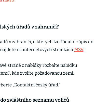
í hlasů
lských úřadů v zahraničí?
ů v zahraničí, u kterých lze žádat o zápis do
 najdete na internetových stránkách
MZV
.
ravé straně z nabídky rozbalte nabídku
zemí“, kde zvolíte požadovanou zemi.
yberte „Kontaktní český úřad.“
s do zvláštního seznamu voličů