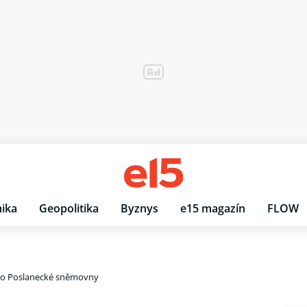
ika
Geopolitika
Byznys
e15 magazín
FLOW
do Poslanecké sněmovny