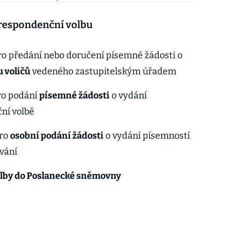
orespondenční volbu
pro předání nebo doručení písemné žádosti o
 voličů
vedeného zastupitelským úřadem
pro podání
písemné žádosti
o vydání
ní volbě
pro
osobní podání žádosti
o vydání písemností
vání
lby do Poslanecké sněmovny