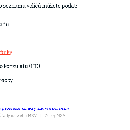
ho seznamu voličů můžete podat:
řadu
ránky
o konzulátu (HK)
osoby
é úřady na webu MZV
|
Zdroj: MZV