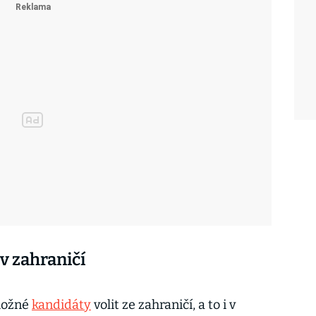
v zahraničí
 možné
kandidáty
volit ze zahraničí, a to i v