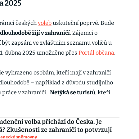
a 2025
 rámci českých
voleb
uskuteční poprvé. Bude
dlouhodobě žijí v zahraničí
. Zájemci o
 být zapsáni ve zvláštním seznamu voličů u
d 1. dubna 2025 umožněno přes
Portál občana
.
je vyhrazeno osobám, kteří mají v zahraničí
 dlouhodobě – například z důvodu studijního
 práce v zahraničí.
Netýká se turistů
, kteří
denční volba přichází do Česka. Je
? Zkušenosti ze zahraničí to potvrzují
slanecké sněmovny