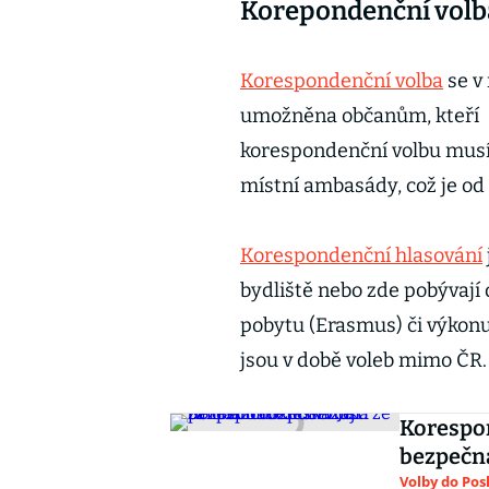
Korepondenční volb
Korespondenční volba
se v
umožněna občanům, kteří
korespondenční volbu musí
místní ambasády, což je o
Korespondenční hlasování
bydliště nebo zde pobývají
pobytu (Erasmus) či výkonu
jsou v době voleb mimo ČR.
Korespon
bezpečná
Volby do Po