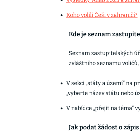
Výsledky voleb 2025 a sčítán
Koho volili Češi v zahraničí?
Kde je seznam zastupite
Seznam zastupitelských úřad
zvláštního seznamu voličů,
V sekci „státy a území“ na p
„vyberte název státu nebo ú
V nabídce „přejít na téma“ v
Jak podat žádost o zápi