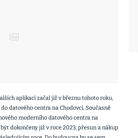
lších aplikací začal již v březnu tohoto roku,
ti do datového centra na Chodovci. Současně
 nového moderního datového centra na
být dokončeny již v roce 2023, přesun a nákup
následujícím roce. Do budoucna by se sem