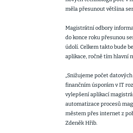
měla přesunout většina se
Magistrátní odbory informa
do konce roku přesunou ser
údolí. Celkem takto bude b
aplikace, ročně tím hlavní m
„Snižujeme počet datových
finančním úsporám v IT ro
vylepšení aplikací magistrá
automatizace procesů magist
městem přes internet z poh
Zdeněk Hřib.