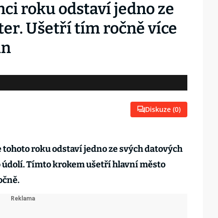
ci roku odstaví jedno ze
er. Ušetří tím ročně více
run
Diskuze (
0
)
 tohoto roku odstaví jedno ze svých datových
údolí. Tímto krokem ušetří hlavní město
očně.