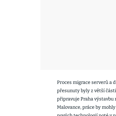
Proces migrace serverů a da
přesunuty byly z větší čás
připravuje Praha výstavbu
Malovance, práce by mohly 
nových technologií poté v 