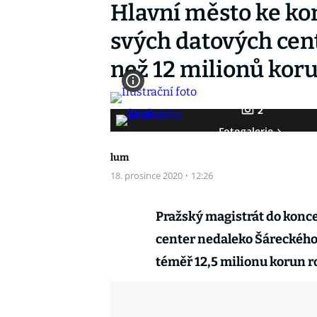
Hlavní město ke kon
svých datových cent
než 12 milionů ko
2
Fotogalerie
lum
18. prosince 2020
·
12:26
Pražský magistrát do konce
center nedaleko Šáreckého 
téměř 12,5 milionu korun r