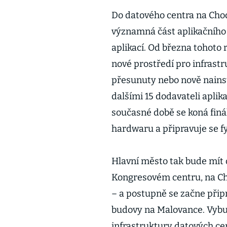
Do datového centra na Cho
významná část aplikačního 
aplikací. Od března tohoto 
nové prostředí pro infrastru
přesunuty nebo nově nainst
dalšími 15 dodavateli aplik
současné době se koná finá
hardwaru a připravuje se fy
Hlavní město tak bude mít o
Kongresovém centru, na Ch
– a postupně se začne přip
budovy na Malovance. Vybu
infrastruktury datových ce