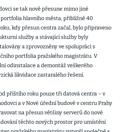
dovci se tak nově přesune mimo jiné
portfolia hlavního města, přibližně 40
roku, kdy přesun centra začal, bylo připraveno
kturní služby a stávající služby byly
alovány a zprovozněny ve spolupráci s
ačního portfolia pražského magistrátu. V
lní odinstalace a demontáž veškerého
zická likvidace zastaralého řešení.
d příštího roku pouze tři datová centra – v
odovci a v Nové úřední budově v centru Prahy
ravovat na přesun většiny serverů do nové
dování těchto nových prostor pro umístění
nter pražského magistrátu vytvoří společně s