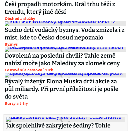
Češi propadli motorkám. Král trhu těží z
trendu, který jiné děsí
Obchod a služby
Sucho drtí vodácký byznys. Voda zmizela i z
míst, kde to Česko dosud nepoznalo
Byznys
Dovolená na poslední chvíli? Tahle země
nabízí moře jako Maledivy za zlomek ceny
Cestování a cestovní ruch
Bývalý inženýr Elona Muska drží akcie za
půl miliardy. Při první příležitosti je pošle
do světa
Burzy a trhy
Jak spolehlivě zakryjete šediny? Tohle