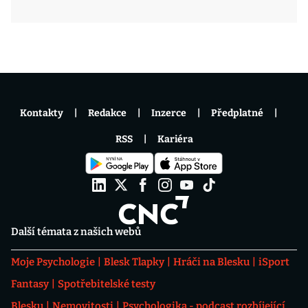
Kontakty
Redakce
Inzerce
Předplatné
RSS
Kariéra
Další témata z našich webů
Moje Psychologie
Blesk Tlapky
Hráči na Blesku
iSport
Fantasy
Spotřebitelské testy
Blesku
Nemovitosti
Psychologika - podcast rozbíjející