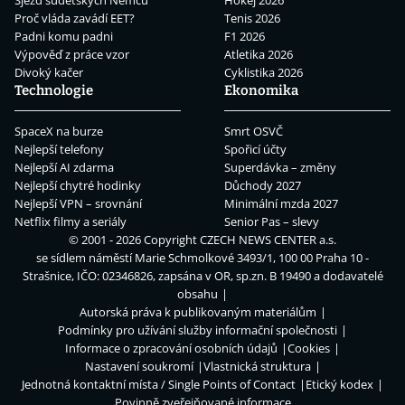
Proč vláda zavádí EET?
Tenis 2026
Padni komu padni
F1 2026
Výpověď z práce vzor
Atletika 2026
Divoký kačer
Cyklistika 2026
Technologie
Ekonomika
SpaceX na burze
Smrt OSVČ
Nejlepší telefony
Spořicí účty
Nejlepší AI zdarma
Superdávka – změny
Nejlepší chytré hodinky
Důchody 2027
Nejlepší VPN – srovnání
Minimální mzda 2027
Netflix filmy a seriály
Senior Pas – slevy
© 2001 - 2026 Copyright
CZECH NEWS CENTER a.s.
se sídlem náměstí Marie Schmolkové 3493/1, 100 00 Praha 10 -
Strašnice, IČO: 02346826, zapsána v OR, sp.zn. B 19490 a dodavatelé
obsahu
Autorská práva k publikovaným materiálům
Podmínky pro užívání služby informační společnosti
Informace o zpracování osobních údajů
Cookies
Nastavení soukromí
Vlastnická struktura
Jednotná kontaktní místa / Single Points of Contact
Etický kodex
Povinně zveřejňované informace