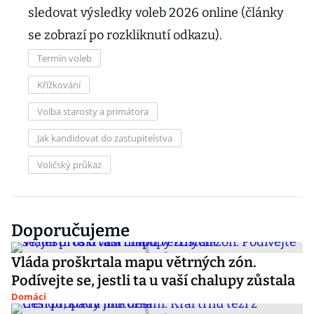
sledovat výsledky voleb 2026 online (články
se zobrazí po rozkliknutí odkazu).
Termín voleb
Křížkování
Volba starosty a primátora
Jak kandidovat do zastupitelstva
Voličský průkaz
Doporučujeme
Vláda proškrtala mapu větrných zón.
Podívejte se, jestli ta u vaší chalupy zůstala
Domácí