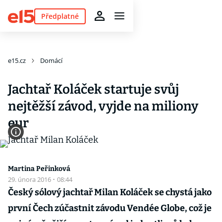
Předplatné
e15.cz
Domácí
Jachtař Koláček startuje svůj
nejtěžší závod, vyjde na miliony
eur
Martina Peřinková
29. února 2016
·
08:44
Český sólový jachtař Milan Koláček se chystá jako
první Čech zúčastnit závodu Vendée Globe, což je