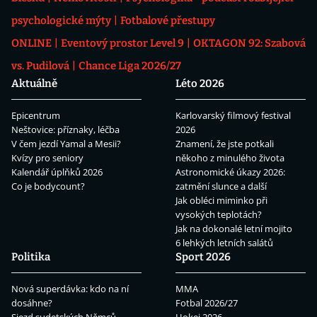
psychologické mýty
Fotbalové přestupy
ONLINE
Eventový prostor Level 9
OKTAGON 92: Szabová
vs. Pudilová
Chance Liga 2026/27
Aktuálně
Léto 2026
Epicentrum
Karlovarský filmový festival
Neštovice: příznaky, léčba
2026
V čem jezdí Yamal a Mesii?
Znamení, že jste potkali
Kvízy pro seniory
někoho z minulého života
Kalendář úplňků 2026
Astronomické úkazy 2026:
Co je bodycount?
zatmění slunce a další
Jak obléci miminko při
vysokých teplotách?
Jak na dokonalé letní mojito
6 lehkých letních salátů
Politika
Sport 2026
Nová superdávka: kdo na ní
MMA
dosáhne?
Fotbal 2026/27
Sjezd sudetských Němců
Hokej 2026