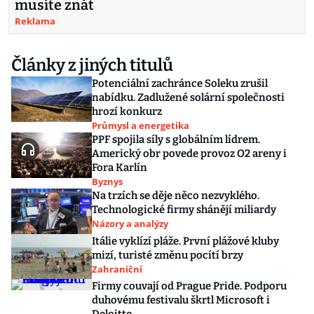
musíte znát
Reklama
Články z jiných titulů
Potenciální zachránce Soleku zrušil
nabídku. Zadlužené solární společnosti
hrozí konkurz
Průmysl a energetika
PPF spojila síly s globálním lídrem.
Americký obr povede provoz O2 areny i
Fora Karlín
Byznys
Na trzích se děje něco nezvyklého.
Technologické firmy shánějí miliardy
Názory a analýzy
Itálie vyklízí pláže. První plážové kluby
mizí, turisté změnu pocítí brzy
Zahraniční
Firmy couvají od Prague Pride. Podporu
duhovému festivalu škrtl Microsoft i