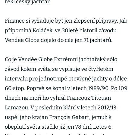
řekl český jachtař.
Finance si vyžaduje byť jen zlepšení přípravy. Jak
připomíná Koláček, ve 30leté historii závodu
Vendée Globe dojelo do cíle jen 71 jachtařů.
Co je Vendée Globe Extrémní jachtařský sólo
závod kolem světa se vypisuje ve čtyřletém
intervalu pro jednotrupé otevřené jachty o délce
60 stop. Poprvé se konal v letech 1989/90. Po 109
dnech na moři ho vyhrál Francouz Titouan
Lamazou. V posledním klání v letech 2012/13
uspěl jeho krajan François Gabart, jemuž k
obeplutí světa stačilo již jen 78 dní. Letos 6.