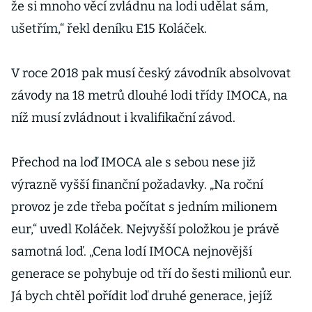
že si mnoho věcí zvládnu na lodi udělat sám,
ušetřím,“ řekl deníku E15 Koláček.
V roce 2018 pak musí český závodník absolvovat
závody na 18 metrů dlouhé lodi třídy IMOCA, na
níž musí zvládnout i kvalifikační závod.
Přechod na loď IMOCA ale s sebou nese již
výrazně vyšší finanční požadavky. „Na roční
provoz je zde třeba počítat s jedním milionem
eur,“ uvedl Koláček. Nejvyšší položkou je právě
samotná loď. „Cena lodí IMOCA nejnovější
generace se pohybuje od tří do šesti milionů eur.
Já bych chtěl pořídit loď druhé generace, jejíž