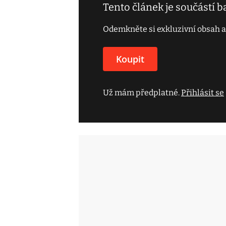
Tento článek je součástí 
Odemkněte si exkluzivní obsah a
Koupit
Už mám předplatné.
Přihlásit se