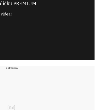
balíčku PREMIUM.
 videa!