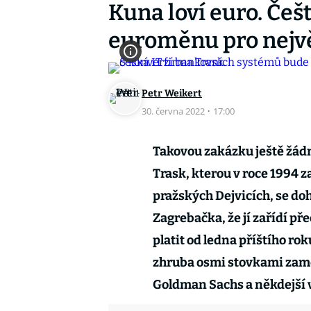
Kuna loví euro. Češt
euroměnu pro nejv
Petr Weikert
30. června 2022
·
17:00
Takovou zakázku ještě žád
Trask, kterou v roce 1994 z
pražských Dejvicích, se do
Zagrebačka, že jí zařídí př
platit od ledna příštího ro
zhruba osmi stovkami zam
Goldman Sachs a někdejší v