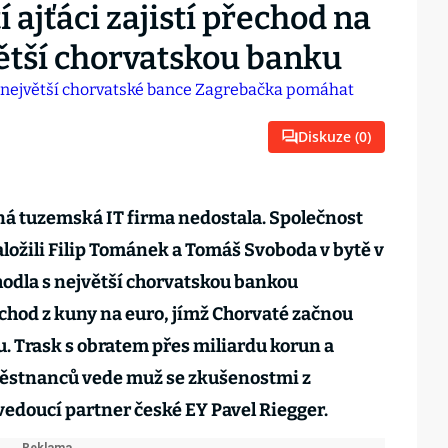
í ajťáci zajistí přechod na
ětší chorvatskou banku
Diskuze (
0
)
ná tuzemská IT firma nedostala. Společnost
aložili Filip Tománek a Tomáš Svoboda v bytě v
hodla s největší chorvatskou bankou
echod z kuny na euro, jímž Chorvaté začnou
ku. Trask s obratem přes miliardu korun a
ěstnanců vede muž se zkušenostmi z
edoucí partner české EY Pavel Riegger.