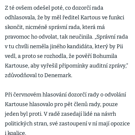
Z té ovšem odešel poté, co dozorčí rada
odhlasovala, že by měl ředitel Kartous ve funkci
skončit, nicméně správní rada, která má
pravomoc ho odvolat, tak neučinila. „Správní rada
v tu chvíli neměla jiného kandidáta, který by Pii
vedl, a proto se rozhodla, že pověří Bohumila
Kartouse, aby vyřešil připomínky auditní zprávy,“
zdůvodňoval to Denemark.
Při červnovém hlasování dozorčí rady o odvolání
Kartouse hlasovalo pro pět členů rady, pouze
jeden byl proti. V radě zasedají lidé na návrh
politických stran, své zastoupení v ní mají opozice
i koalice.