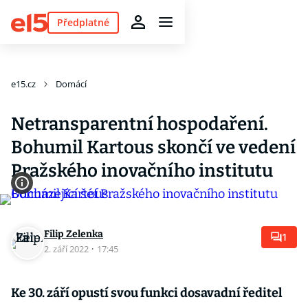
Předplatné
e15.cz
Domácí
Netransparentní hospodaření.
Bohumil Kartous skončí ve vedení
Pražského inovačního institutu
Filip Zelenka
1
2. září 2022
·
17:45
Ke 30. září opustí svou funkci dosavadní ředitel