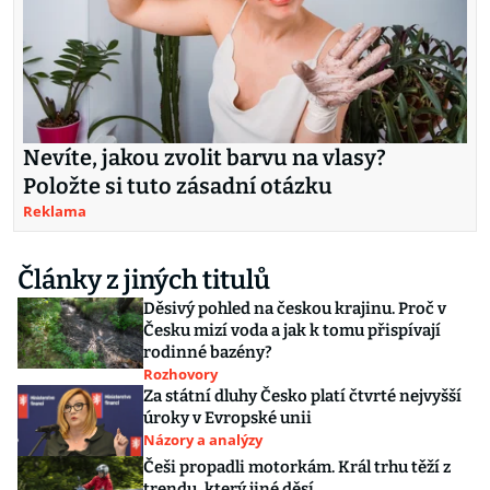
Nevíte, jakou zvolit barvu na vlasy?
Položte si tuto zásadní otázku
Reklama
Články z jiných titulů
Děsivý pohled na českou krajinu. Proč v
Česku mizí voda a jak k tomu přispívají
rodinné bazény?
Rozhovory
Za státní dluhy Česko platí čtvrté nejvyšší
úroky v Evropské unii
Názory a analýzy
Češi propadli motorkám. Král trhu těží z
trendu, který jiné děsí