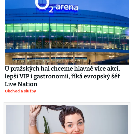
U pražských hal chceme hlavně více akcí,
lepší VIP i gastronomii, říká evropský šéf
Live Nation
Obchod a služby