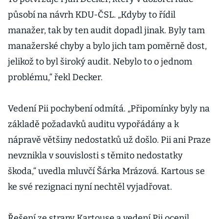
působí na návrh KDU-ČSL. „Kdyby to řídil
manažer, tak by ten audit dopadl jinak. Byly tam
manažerské chyby a bylo jich tam poměrně dost,
jelikož to byl široký audit. Nebylo to o jednom
problému,“ řekl Decker.
Vedení Pii pochybení odmítá. „Připomínky byly na
základě požadavků auditu vypořádány a k
nápravě většiny nedostatků už došlo. Pii ani Praze
nevznikla v souvislosti s těmito nedostatky
škoda,“ uvedla mluvčí Šárka Mrázová. Kartous se
ke své rezignaci nyní nechtěl vyjadřovat.
Řešení ze strany Kartouse a vedení Pii ocenil