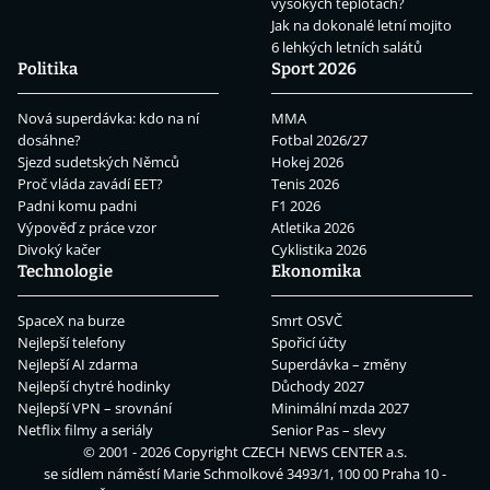
vysokých teplotách?
Jak na dokonalé letní mojito
6 lehkých letních salátů
Politika
Sport 2026
Nová superdávka: kdo na ní
MMA
dosáhne?
Fotbal 2026/27
Sjezd sudetských Němců
Hokej 2026
Proč vláda zavádí EET?
Tenis 2026
Padni komu padni
F1 2026
Výpověď z práce vzor
Atletika 2026
Divoký kačer
Cyklistika 2026
Technologie
Ekonomika
SpaceX na burze
Smrt OSVČ
Nejlepší telefony
Spořicí účty
Nejlepší AI zdarma
Superdávka – změny
Nejlepší chytré hodinky
Důchody 2027
Nejlepší VPN – srovnání
Minimální mzda 2027
Netflix filmy a seriály
Senior Pas – slevy
© 2001 - 2026 Copyright
CZECH NEWS CENTER a.s.
se sídlem náměstí Marie Schmolkové 3493/1, 100 00 Praha 10 -