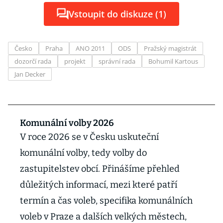
Vstoupit do diskuze (1)
Česko
Praha
ANO 2011
ODS
Pražský magistrát
dozorčí rada
projekt
správní rada
Bohumil Kartous
Jan Decker
Komunální volby 2026
V roce 2026 se v Česku uskuteční
komunální volby, tedy volby do
zastupitelstev obcí. Přinášíme přehled
důležitých informací, mezi které patří
termín a čas voleb, specifika komunálních
voleb v Praze a dalších velkých městech,