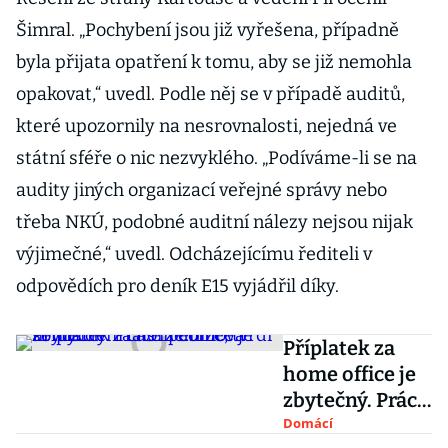
Šimral. „Pochybení jsou již vyřešena, případně
byla přijata opatření k tomu, aby se již nemohla
opakovat,“ uvedl. Podle něj se v případě auditů,
které upozornily na nesrovnalosti, nejedná ve
státní sféře o nic nezvyklého. „Podíváme-li se na
audity jiných organizací veřejné správy nebo
třeba NKÚ, podobné auditní nálezy nejsou nijak
výjimečné,“ uvedl. Odcházejícímu řediteli v
odpovědích pro deník E15 vyjádřil díky.
Příplatek za
home office je
zbytečný. Práce
z domova šetří
Domácí