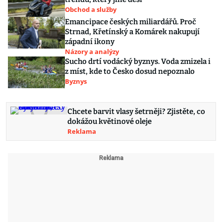
Obchod a služby
Emancipace českých miliardářů. Proč
Strnad, Křetínský a Komárek nakupují
západní ikony
Názory a analýzy
Sucho drtí vodácký byznys. Voda zmizela i
z míst, kde to Česko dosud nepoznalo
Byznys
Chcete barvit vlasy šetrněji? Zjistěte, co
dokážou květinové oleje
Reklama