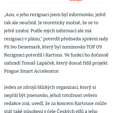
odkladiště
pirátských
politiků, míní
„Ano, o jeho rezignaci jsem byl informován, ještě
opozice
tak ale neučinil. Je teoreticky možné, že se to
ještě změní. Podle mých informací ale má
rezignaci v plánu,“ potvrdil předseda správní rady
Pii Ivo Denemark, který byl nominován TOP 09.
Rezignaci potvrdil i Kartous. Ve funkci ho dočasně
nahradí Tomáš Lapáček, který dosud řídil projekt
Prague Smart Accelerator.
Jeden ze zdrojů blízkých organizaci, který si
nepřál být jmenován, jehož totožnost ovšem
redakce zná, uvedl, že za koncem Kartouse může
stát také působení v čele Českých elfů a jeho