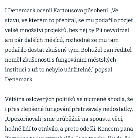
lidem čas i
peníze, tvrdí
I Denemark ocenil Kartousovo působení. „Ve
firmy
stavu, ve kterém to přebíral, se mu podařilo rozjet
velké množství projektů, bez něj by Pii nevydržel
ani pár dalších měsíců, rozhodně se mu tam
podařilo dostat zkušený tým. Bohužel pan ředitel
neměl zkušenosti s fungováním městských
institucí a už to nebylo udržitelné,“ popsal
Denemark.
Většina oslovených politiků se nicméně shodla, že
i přes zlepšené fungování přetrvávaly nedostatky.
„Upozorňovali jsme průběžně na spoustu věcí,
hodně lidí to otrávilo, a proto odešli. Koncem pana