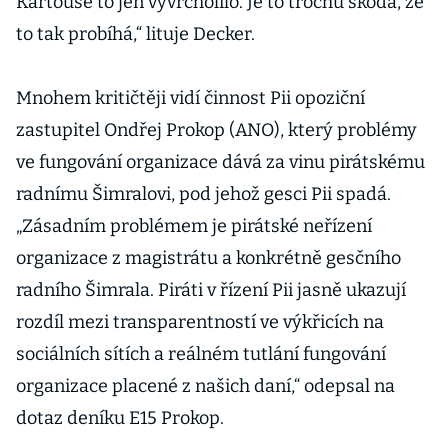
Kartouse to jen vyvrcholilo. Je to trochu škoda, že
to tak probíhá,“ lituje Decker.
Mnohem kritičtěji vidí činnost Pii opoziční
zastupitel Ondřej Prokop (ANO), který problémy
ve fungování organizace dává za vinu pirátskému
radnímu Šimralovi, pod jehož gesci Pii spadá.
„Zásadním problémem je pirátské neřízení
organizace z magistrátu a konkrétně gesčního
radního Šimrala. Piráti v řízení Pii jasně ukazují
rozdíl mezi transparentností ve výkřicích na
sociálních sítích a reálném tutlání fungování
organizace placené z našich daní,“ odepsal na
dotaz deníku E15 Prokop.