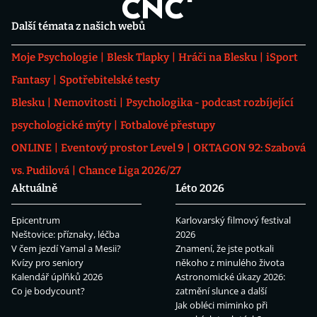
Další témata z našich webů
Moje Psychologie
Blesk Tlapky
Hráči na Blesku
iSport
Fantasy
Spotřebitelské testy
Blesku
Nemovitosti
Psychologika - podcast rozbíjející
psychologické mýty
Fotbalové přestupy
ONLINE
Eventový prostor Level 9
OKTAGON 92: Szabová
vs. Pudilová
Chance Liga 2026/27
Aktuálně
Léto 2026
Epicentrum
Karlovarský filmový festival
Neštovice: příznaky, léčba
2026
V čem jezdí Yamal a Mesii?
Znamení, že jste potkali
Kvízy pro seniory
někoho z minulého života
Kalendář úplňků 2026
Astronomické úkazy 2026:
Co je bodycount?
zatmění slunce a další
Jak obléci miminko při