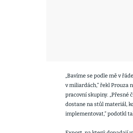
„Bavíme se podle mě v řáde
v miliardách,“ řekl Prouza
pracovní skupiny. „Přesné 
dostane na stůl materiál, k
implementovat,“ podotkl ta
Export, na který dopadají 