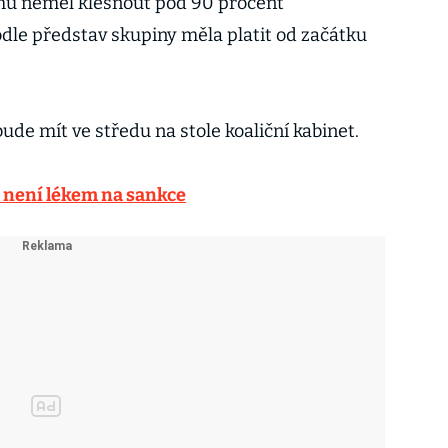
mu neměl klesnout pod 90 procent
le představ skupiny měla platit od začátku
ude mít ve středu na stole koaliční kabinet.
 není lékem na sankce