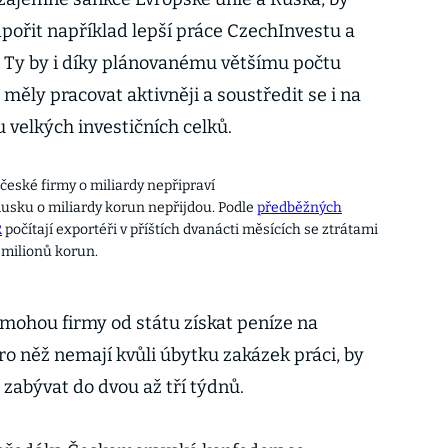
pořit například lepší práce CzechInvestu a
í. Ty by i díky plánovanému většímu počtu
ěly pracovat aktivněji a soustředit se i na
u velkých investičních celků.
české firmy o miliardy nepřipraví
usku o miliardy korun nepřijdou. Podle
předběžných
R
počítají exportéři v příštích dvanácti měsících se ztrátami
 milionů korun.
 mohou firmy od státu získat peníze na
o něž nemají kvůli úbytku zakázek práci, by
zabývat do dvou až tří týdnů.