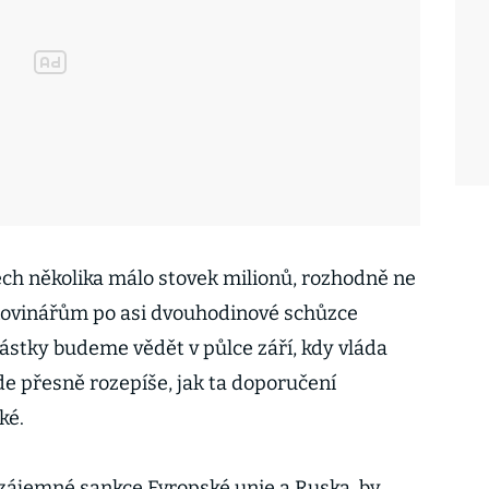
ch několika málo stovek milionů, rozhodně ne
 novinářům po asi dvouhodinové schůzce
částky budeme vědět v půlce září, kdy vláda
de přesně rozepíše, jak ta doporučení
ké.
vzájemné sankce Evropské unie a Ruska, by