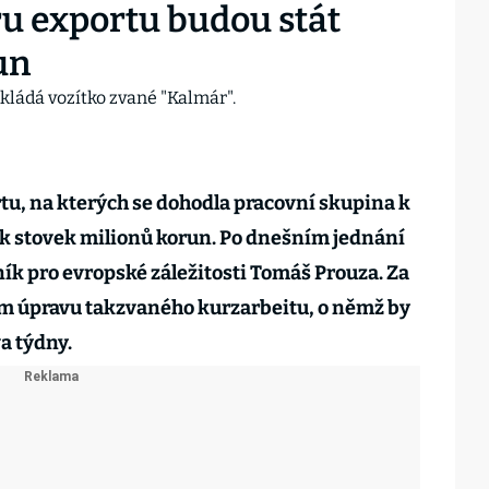
u exportu budou stát
un
u, na kterých se dohodla pracovní skupina k
ik stovek milionů korun. Po dnešním jednání
ník pro evropské záležitosti Tomáš Prouza. Za
m úpravu takzvaného kurzarbeitu, o němž by
va týdny.