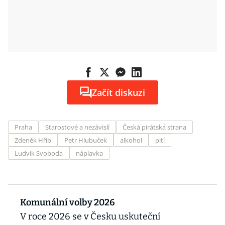
Začít diskuzi
Praha
Starostové a nezávislí
Česká pirátská strana
Zdeněk Hřib
Petr Hlubuček
alkohol
pití
Ludvík Svoboda
náplavka
Komunální volby 2026
V roce 2026 se v Česku uskuteční