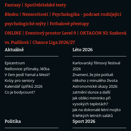
Fantasy
Spotřebitelské testy
Blesku
Nemovitosti
Psychologika - podcast rozbíjející
psychologické mýty
Fotbalové přestupy
ONLINE
Eventový prostor Level 9
OKTAGON 92: Szabová
vs. Pudilová
Chance Liga 2026/27
Aktuálně
Léto 2026
Epicentrum
Karlovarský filmový festival
Neštovice: příznaky, léčba
2026
V čem jezdí Yamal a Mesii?
Znamení, že jste potkali
Kvízy pro seniory
někoho z minulého života
Kalendář úplňků 2026
Astronomické úkazy 2026:
Co je bodycount?
zatmění slunce a další
Jak obléci miminko při
vysokých teplotách?
Jak na dokonalé letní mojito
6 lehkých letních salátů
Politika
Sport 2026