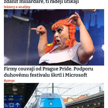
zdanit miliardáře, ti raději utíkají
Názory a analýzy
Firmy couvají od Prague Pride. Podporu
duhovému festivalu škrtl i Microsoft
Byznys