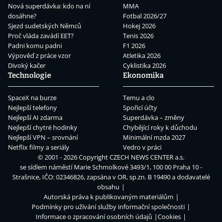
Nová superdávka: kdo na ní
MMA
dosáhne?
Fotbal 2026/27
Sjezd sudetských Němců
Hokej 2026
Proč vláda zavádí EET?
Tenis 2026
Padni komu padni
F1 2026
Výpověď z práce vzor
Atletika 2026
Divoký kačer
Cyklistika 2026
Technologie
Ekonomika
SpaceX na burze
Temu a clo
Nejlepší telefony
Spořicí účty
Nejlepší AI zdarma
Superdávka – změny
Nejlepší chytré hodinky
Chybějící roky k důchodu
Nejlepší VPN – srovnání
Minimální mzda 2027
Netflix filmy a seriály
Vedro v práci
© 2001 - 2026 Copyright
CZECH NEWS CENTER a.s.
se sídlem náměstí Marie Schmolkové 3493/1, 100 00 Praha 10 -
Strašnice, IČO: 02346826, zapsána v OR, sp.zn. B 19490 a dodavatelé
obsahu
Autorská práva k publikovaným materiálům
Podmínky pro užívání služby informační společnosti
Informace o zpracování osobních údajů
Cookies