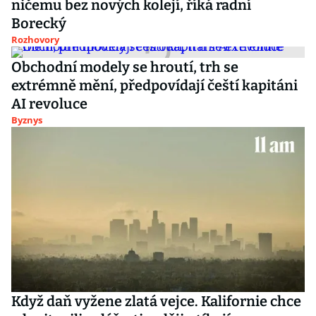
ničemu bez nových kolejí, říká radní
Borecký
Rozhovory
Obchodní modely se hroutí, trh se
extrémně mění, předpovídají čeští kapitáni
AI revoluce
Byznys
Když daň vyžene zlatá vejce. Kalifornie chce