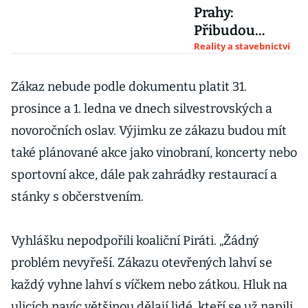
Prahy:
Přibudou
mosty, Vltavská
Reality a stavebnictví
filharmonie a
změní se
Zákaz nebude podle dokumentu platit 31.
Václavák i
prosince a 1. ledna ve dnech silvestrovských a
Revoluční
novoročních oslav. Výjimku ze zákazu budou mít
také plánované akce jako vinobraní, koncerty nebo
sportovní akce, dále pak zahrádky restaurací a
stánky s občerstvením.
Vyhlášku nepodpořili koaliční Piráti. „Žádný
problém nevyřeší. Zákazu otevřených lahví se
každý vyhne lahví s víčkem nebo zátkou. Hluk na
ulicích navíc většinou dělají lidé, kteří se už napili