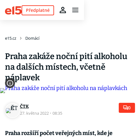
Předplatné
e15.cz
Domácí
Praha zakáže noční pití alkoholu
na dalších místech, včetně
náplavek
ČTK
0
27. května 2022
·
08:35
Praha rozšíří počet veřejných míst, kde je