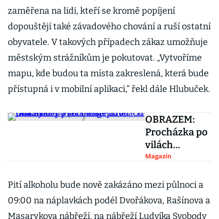
zaměřena na lidi, kteří se kromě popíjení
dopouštějí také závadového chování a ruší ostatní
obyvatele. V takových případech zákaz umožňuje
městským strážníkům je pokutovat. „Vytvoříme
mapu, kde budou ta místa zakreslená, která bude
přístupná i v mobilní aplikaci,“ řekl dále Hlubuček.
OBRAZEM:
Procházka po
vilách
mocných v
Magazín
pražském
Podolí. Od
Pití alkoholu bude nově zakázáno mezi půlnoci a
Janouška po
09:00 na náplavkách podél Dvořákova, Rašínova a
šéfa Bageterie
Masarykova nábřeží, na nábřeží Ludvíka Svobody