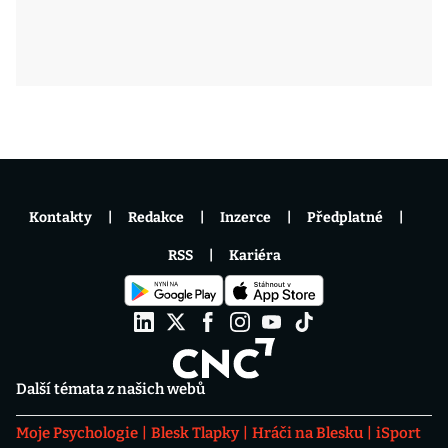
Kontakty
Redakce
Inzerce
Předplatné
RSS
Kariéra
Další témata z našich webů
Moje Psychologie
Blesk Tlapky
Hráči na Blesku
iSport