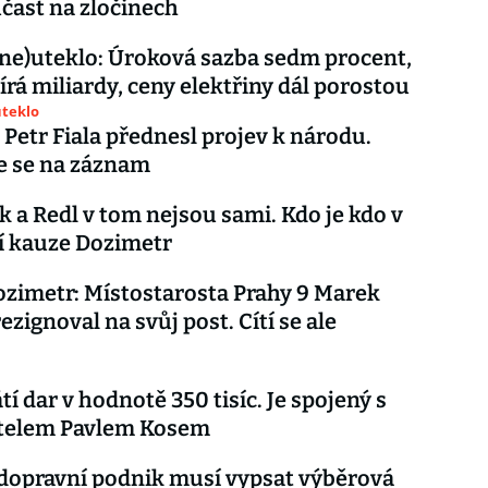
účast na zločinech
ne)uteklo: Úroková sazba sedm procent,
írá miliardy, ceny elektřiny dál porostou
uteklo
Petr Fiala přednesl projev k národu.
e se na záznam
 a Redl v tom nejsou sami. Kdo je kdo v
í kauze Dozimetr
zimetr: Místostarosta Prahy 9 Marek
ezignoval na svůj post. Cítí se ale
í dar v hodnotě 350 tisíc. Je spojený s
telem Pavlem Kosem
dopravní podnik musí vypsat výběrová