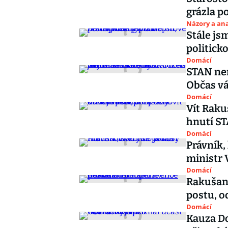
grázla p
Názory a ana
Stále js
politicko
Domácí
STAN nem
Občas vá
Domácí
Vít Raku
hnutí ST
Domácí
Právník, 
ministr 
Domácí
Rakušan:
postu, 
Domácí
Kauza Do