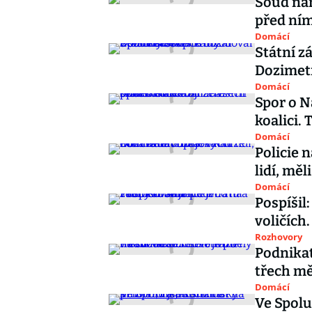
Soud nař
před ním
Domácí
Státní z
Dozimetr
Domácí
Spor o N
koalici.
Domácí
Policie 
lidí, mě
Domácí
Pospíšil
voličích
Rozhovory
Podnikat
třech mě
Domácí
Ve Spolu