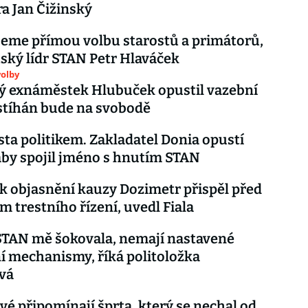
a Jan Čižinský
eme přímou volbu starostů a primátorů,
žský lídr STAN Petr Hlaváček
olby
ý exnáměstek Hlubuček opustil vazební
 stíhán bude na svobodě
sta politikem. Zakladatel Donia opustí
aby spojil jméno s hnutím STAN
k objasnění kauzy Dozimetr přispěl před
m trestního řízení, uvedl Fiala
STAN mě šokovala, nemají nastavené
í mechanismy, říká politoložka
vá
vé připomínají šprta, který se nechal od