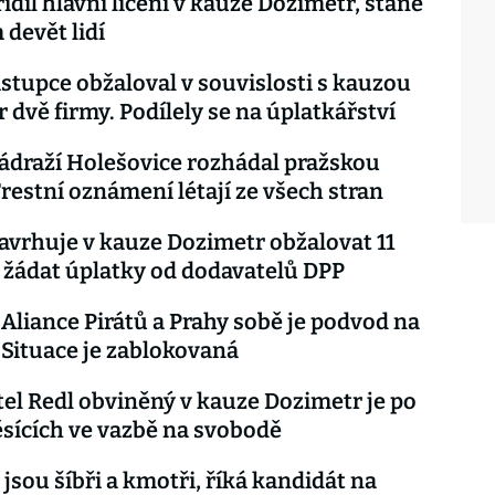
ídil hlavní líčení v kauze Dozimetr, stane
 devět lidí
ástupce obžaloval v souvislosti s kauzou
 dvě firmy. Podílely se na úplatkářství
ádraží Holešovice rozhádal pražskou
 Trestní oznámení létají ze všech stran
navrhuje v kauze Dozimetr obžalovat 11
li žádat úplatky od dodavatelů DPP
: Aliance Pirátů a Prahy sobě je podvod na
. Situace je zablokovaná
el Redl obviněný v kauze Dozimetr je po
sících ve vazbě na svobodě
 jsou šíbři a kmotři, říká kandidát na