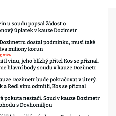
in u soudu popsal žádost o
onový úplatek v kauze Dozimetr
z Dozimetru dostal podmínku, musí také
 dva miliony korun
gistika
tl vinu, jeho blízký přítel Kos se přiznal.
me hlavní body soudu v kauze Dozimetr
auze Dozimetr bude pokračovat v úterý.
 a Redl vinu odmítli, Kos se přiznal
á pokuta nestačí. Soud v kauze Dozimetr
dohodu s Dovhomiljou