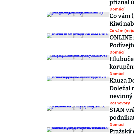
přiznal 
Domácí
Co vám (
Kiwi nab
Co vám (ne)
ONLINE: 
Podívejt
Domácí
Hlubuček
korupčn
Domácí
Kauza Do
Doležal r
nevinný
Rozhovory
STAN vrát
podnika
Domácí
Pražský 