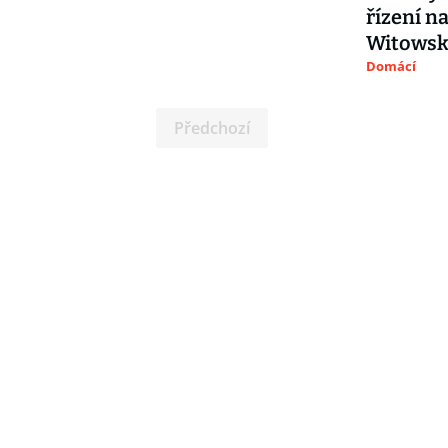
řízení n
Witowsk
Domácí
Předchozí