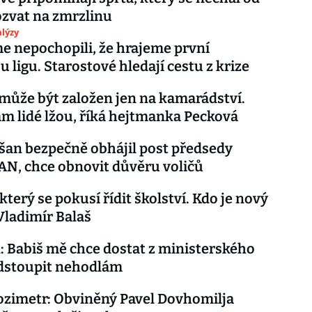
ozvat na zmrzlinu
lýzy
me nepochopili, že hrajeme první
u ligu. Starostové hledají cestu z krize
ůže být založen jen na kamarádství.
m lidé lžou, říká hejtmanka Pecková
šan bezpečně obhájil post předsedy
AN, chce obnovit důvěru voličů
který se pokusí řídit školství. Kdo je nový
Vladimír Balaš
 Babiš mě chce dostat z ministerského
odstoupit nehodlám
zimetr: Obviněný Pavel Dovhomilja