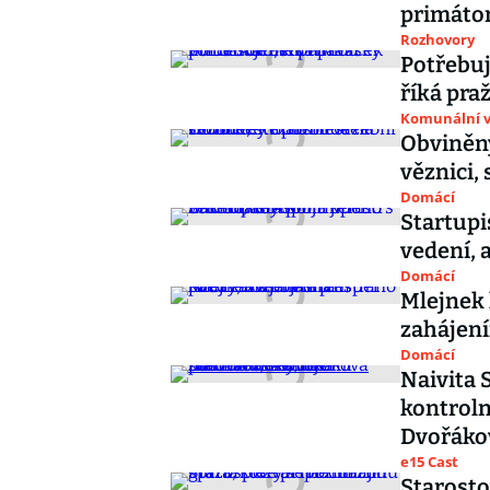
primátor
Rozhovory
Potřebuj
říká pra
Komunální v
Obviněn
věznici,
Domácí
Startupi
vedení, 
Domácí
Mlejnek 
zahájení
Domácí
Naivita 
kontroln
Dvořáko
e15 Cast
Starosto