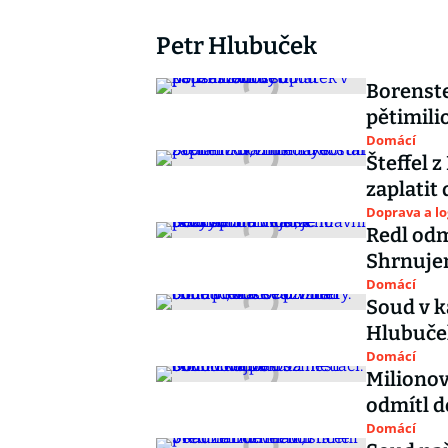
Petr Hlubuček
Borenste
pětimili
Domácí
Šteffel 
zaplatit
Doprava a lo
Redl odmí
Shrnuje
Domácí
Soud v k
Hlubuček
Domácí
Milionov
odmítl 
Domácí