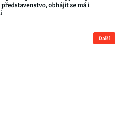
a představenstvo, obhájit se má i
i
Další