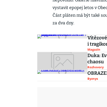
nepovolilo. Galerie hlavní
vystavit epopej letos v Obe
Část pláten má být také sou
za dva dny.
Vítězov
i tragik
Magazín
Duka: Ev
chaosu
Rozhovory
OBRAZEM:
Byznys