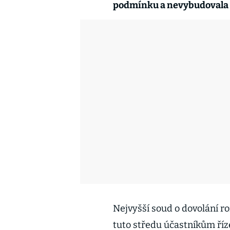
podmínku a nevybudovala p
Nejvyšší soud o dovolání ro
tuto středu účastníkům říze