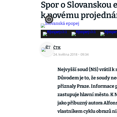
Spor o Slovanskou e
k novému projedná
ČTK
24. května 2018
·
09:34
Nejvyšší soud (NS) vrátil 
Důvodem je to, že soudy ne
přiznaly Praze. Informace 
zastupuje hlavní město. K N
jako příbuzný autora Alfon
vlastníkem cyklu obrazů ni