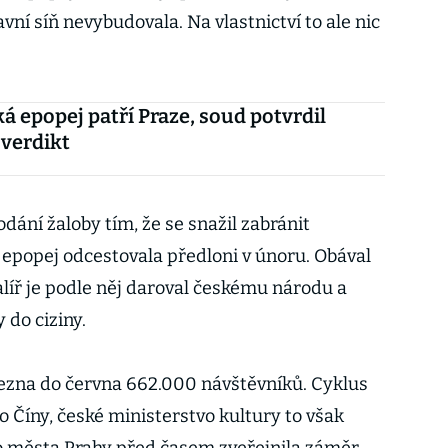
vní síň nevybudovala. Na vlastnictví to ale nic
á epopej patří Praze, soud potvrdil
verdikt
ání žaloby tím, že se snažil zabránit
 epopej odcestovala předloni v únoru. Obával
alíř je podle něj daroval českému národu a
 do ciziny.
řezna do června 662.000 návštěvníků. Cyklus
 Číny, české ministerstvo kultury to však