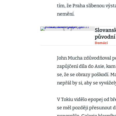
tím, že Praha slíbenou výsta
nemění.
Slovansk
původní 
Domácí
John Mucha zdůvodňoval pod
zapůjčení díla do Asie, kam
se, že se obrazy poškodí. M
nepřál by si, aby se vyvážely
V Tokiu vidělo epopej od b
se měl později přesunout do