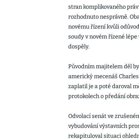
stran komplikovaného právn
rozhodnuto nesprávně. Oba 
novému řízení kvůli odůvodn
soudy v novém řízené lépe v
dospěly.
Původním majitelem děl by
americký mecenáš Charles C
zaplatil je a poté daroval m
protokolech o předání obra
Odvolací senát ve zrušeném
vybudování výstavních pros
rekapituloval situaci ohled