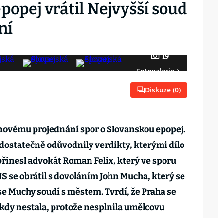
popej vrátil Nejvyšší soud
ní
19
Fotogalerie
Diskuze (
0
)
k novému projednání spor o Slovanskou epopej.
dostatečně odůvodnily verdikty, kterými dílo
přinesl advokát Roman Felix, který ve sporu
S se obrátil s dovoláním John Mucha, který se
se Muchy soudí s městem. Tvrdí, že Praha se
kdy nestala, protože nesplnila umělcovu