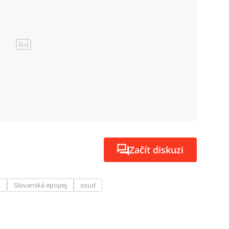
Začít diskuzi
d
Slovanská epopej
soud