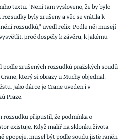
ího textu. "Není tam vysloveno, že by bylo
rozsudky byly zrušeny a věc se vrátila k
ění rozsudků," uvedl Felix. Podle něj musejí
ysvětlit, proč dospěly k závěru, k jakému
l podle zrušených rozsudků pražských soudů
rane, který si obrazy u Muchy objednal,
ěstu. Jako dárce je Crane uveden i v
zů Praze.
 rozsudku připustil, že podmínka o
tor existuje. Když malíř na sklonku života
ně epopeje, musel být podle soudu jistě raněn