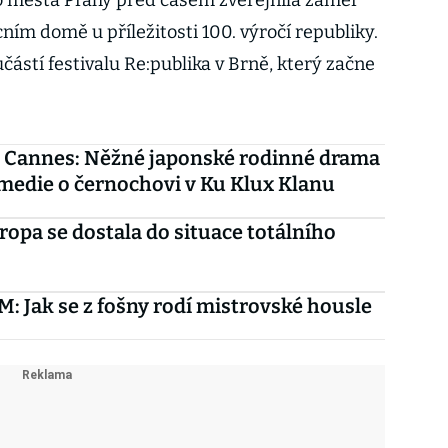
ho města Prahy před časem zveřejnila záměr
cním domě u příležitosti 100. výročí republiky.
částí festivalu Re:publika v Brně, který začne
é Cannes: Něžné japonské rodinné drama
omedie o černochovi v Ku Klux Klanu
ropa se dostala do situace totálního
 Jak se z fošny rodí mistrovské housle