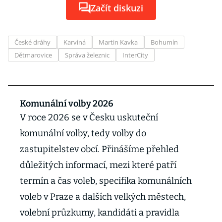
Začít diskuzi
České dráhy
Karviná
Martin Kavka
Bohumín
Dětmarovice
Správa železnic
InterCity
Komunální volby 2026
V roce 2026 se v Česku uskuteční
komunální volby, tedy volby do
zastupitelstev obcí. Přinášíme přehled
důležitých informací, mezi které patří
termín a čas voleb, specifika komunálních
voleb v Praze a dalších velkých městech,
volební průzkumy, kandidáti a pravidla