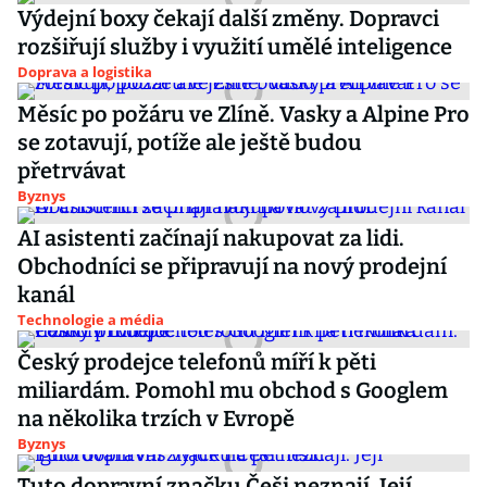
Výdejní boxy čekají další změny. Dopravci
rozšiřují služby i využití umělé inteligence
Doprava a logistika
Měsíc po požáru ve Zlíně. Vasky a Alpine Pro
se zotavují, potíže ale ještě budou
přetrvávat
Byznys
AI asistenti začínají nakupovat za lidi.
Obchodníci se připravují na nový prodejní
kanál
Technologie a média
Český prodejce telefonů míří k pěti
miliardám. Pomohl mu obchod s Googlem
na několika trzích v Evropě
Byznys
Tuto dopravní značku Češi neznají. Její