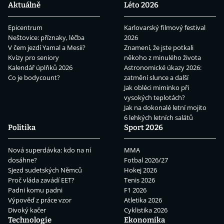
Aktuálně
Léto 2026
Epicentrum
Karlovarský filmový festival
Neštovice: příznaky, léčba
2026
V čem jezdí Yamal a Mesii?
Znamení, že jste potkali
Kvízy pro seniory
někoho z minulého života
Kalendář úplňků 2026
Astronomické úkazy 2026:
Co je bodycount?
zatmění slunce a další
Jak obléci miminko při
vysokých teplotách?
Jak na dokonalé letní mojito
6 lehkých letních salátů
Politika
Sport 2026
Nová superdávka: kdo na ní
MMA
dosáhne?
Fotbal 2026/27
Sjezd sudetských Němců
Hokej 2026
Proč vláda zavádí EET?
Tenis 2026
Padni komu padni
F1 2026
Výpověď z práce vzor
Atletika 2026
Divoký kačer
Cyklistika 2026
Technologie
Ekonomika