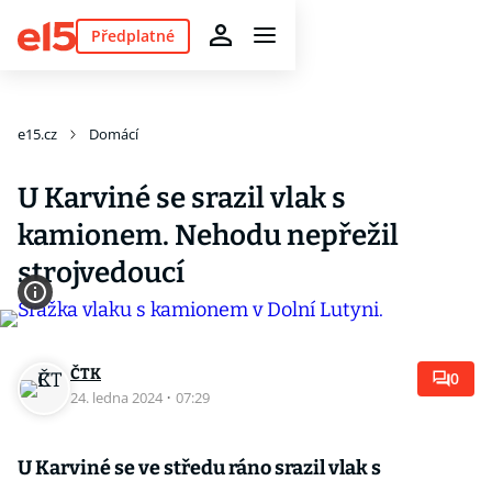
Předplatné
e15.cz
Domácí
U Karviné se srazil vlak s
kamionem. Nehodu nepřežil
strojvedoucí
ČTK
0
24. ledna 2024
·
07:29
U Karviné se ve středu ráno srazil vlak s