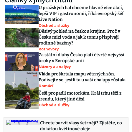
Články z jiných titulů
U pražských hal chceme hlavně více akcí,
lepší VIP i gastronomii, říká evropský šéf
Live Nation
Obchod a služby
Děsivý pohled na českou krajinu. Proč v
Česku mizí voda a jak k tomu přispívají
rodinné bazény?
Rozhovory
Za státní dluhy Česko platí čtvrté nejvyšší
úroky v Evropské unii
Názory a analýzy
Vláda proškrtala mapu větrných zón.
Podívejte se, jestli ta u vaší chalupy zůstala
Domácí
Češi propadli motorkám. Král trhu těží z
trendu, který jiné děsí
Obchod a služby
Chcete barvit vlasy šetrněji? Zjistěte, co
dokážou květinové oleje