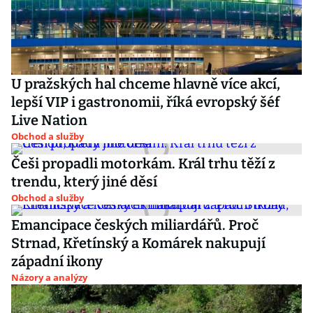
U pražských hal chceme hlavně více akcí,
lepší VIP i gastronomii, říká evropský šéf
Live Nation
Obchod a služby
Češi propadli motorkám. Král trhu těží z
trendu, který jiné děsí
Obchod a služby
Emancipace českých miliardářů. Proč
Strnad, Křetínský a Komárek nakupují
západní ikony
Názory a analýzy