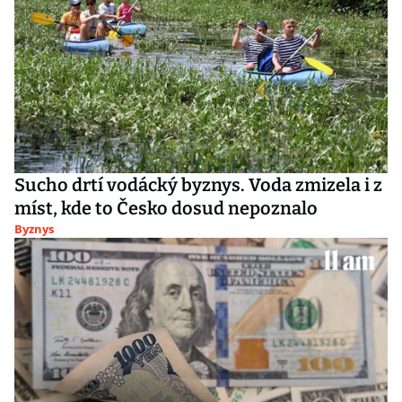
Sucho drtí vodácký byznys. Voda zmizela i z
míst, kde to Česko dosud nepoznalo
Byznys