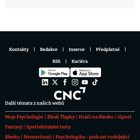
Kontakty
Redakce
Inzerce
Předplatné
RSS
Kariéra
Další témata z našich webů
Moje Psychologie
Blesk Tlapky
Hráči na Blesku
iSport
Fantasy
Spotřebitelské testy
Blesku
Nemovitosti
Psychologika - podcast rozbíjející