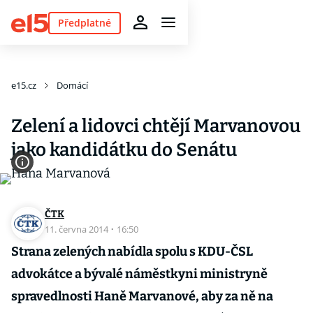
Předplatné
e15.cz
Domácí
Zelení a lidovci chtějí Marvanovou
jako kandidátku do Senátu
ČTK
11. června 2014
·
16:50
Strana zelených nabídla spolu s KDU-ČSL
advokátce a bývalé náměstkyni ministryně
spravedlnosti Haně Marvanové, aby za ně na