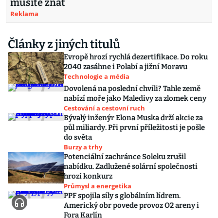
musíte znát
Reklama
Články z jiných titulů
Evropě hrozí rychlá dezertifikace. Do roku
2040 zasáhne i Polabí a jižní Moravu
Technologie a média
Dovolená na poslední chvíli? Tahle země
nabízí moře jako Maledivy za zlomek ceny
Cestování a cestovní ruch
Bývalý inženýr Elona Muska drží akcie za
půl miliardy. Při první příležitosti je pošle
do světa
Burzy a trhy
Potenciální zachránce Soleku zrušil
nabídku. Zadlužené solární společnosti
hrozí konkurz
Průmysl a energetika
PPF spojila síly s globálním lídrem.
Americký obr povede provoz O2 areny i
Fora Karlín