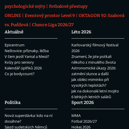
psychologické mýty
Fotbalové přestupy
ONLINE
Eventový prostor Level 9
OKTAGON 92: Szabová
vs. Pudilová
Chance Liga 2026/27
Aktuálně
Léto 2026
Epicentrum
Karlovarský filmový festival
Neštovice: příznaky, léčba
2026
V čem jezdí Yamal a Mesii?
Znamení, že jste potkali
Kvízy pro seniory
někoho z minulého života
Kalendář úplňků 2026
Astronomické úkazy 2026:
Co je bodycount?
zatmění slunce a další
Jak obléci miminko při
vysokých teplotách?
Jak na dokonalé letní mojito
6 lehkých letních salátů
Politika
Sport 2026
Nová superdávka: kdo na ní
MMA
dosáhne?
Fotbal 2026/27
Sjezd sudetských Němců
Hokej 2026