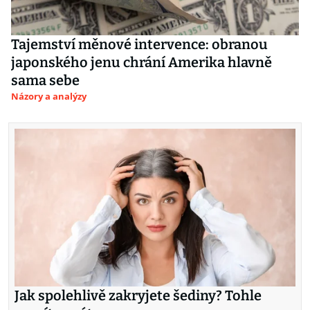
Tajemství měnové intervence: obranou
japonského jenu chrání Amerika hlavně
sama sebe
Názory a analýzy
Jak spolehlivě zakryjete šediny? Tohle