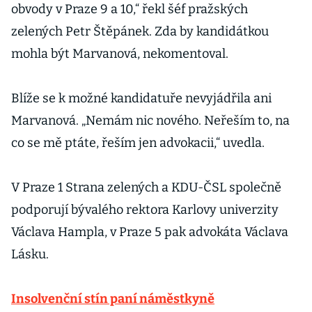
obvody v Praze 9 a 10,“ řekl šéf pražských
zelených Petr Štěpánek. Zda by kandidátkou
mohla být Marvanová, nekomentoval.
Blíže se k možné kandidatuře nevyjádřila ani
Marvanová. „Nemám nic nového. Neřeším to, na
co se mě ptáte, řeším jen advokacii,“ uvedla.
V Praze 1 Strana zelených a KDU-ČSL společně
podporují bývalého rektora Karlovy univerzity
Václava Hampla, v Praze 5 pak advokáta Václava
Lásku.
Insolvenční stín paní náměstkyně