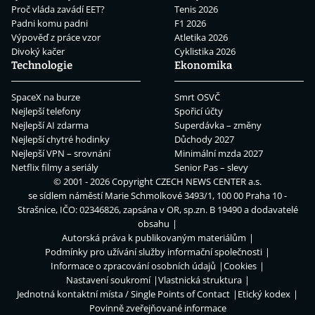
Proč vláda zavádí EET?
Tenis 2026
Padni komu padni
F1 2026
Výpověď z práce vzor
Atletika 2026
Divoký kačer
Cyklistika 2026
Technologie
Ekonomika
SpaceX na burze
Smrt OSVČ
Nejlepší telefony
Spořicí účty
Nejlepší AI zdarma
Superdávka – změny
Nejlepší chytré hodinky
Důchody 2027
Nejlepší VPN – srovnání
Minimální mzda 2027
Netflix filmy a seriály
Senior Pas – slevy
© 2001 - 2026 Copyright
CZECH NEWS CENTER a.s.
se sídlem náměstí Marie Schmolkové 3493/1, 100 00 Praha 10 -
Strašnice, IČO: 02346826, zapsána v OR, sp.zn. B 19490 a dodavatelé
obsahu
Autorská práva k publikovaným materiálům
Podmínky pro užívání služby informační společnosti
Informace o zpracování osobních údajů
Cookies
Nastavení soukromí
Vlastnická struktura
Jednotná kontaktní místa / Single Points of Contact
Etický kodex
Povinně zveřejňované informace