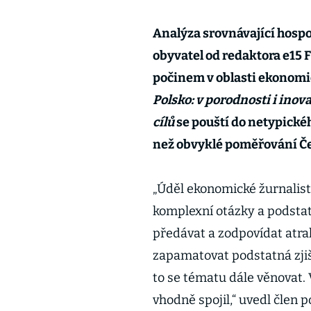
Analýza srovnávající hospo
obyvatel od redaktora e15 
počinem v oblasti ekonomic
Polsko: v porodnosti i inova
cílů
se pouští do netypické
než obvyklé poměřování Č
„Úděl ekonomické žurnalist
komplexní otázky a podsta
předávat a zodpovídat atrak
zapamatovat podstatná zjiš
to se tématu dále věnovat. 
vhodně spojil,“ uvedl člen