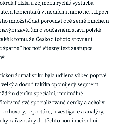
okrok Polska a zejména rychlá výstavba
atem komentářů v médiích i mimo ně, Filipovi
lkého množství dat porovnat obě země mnohem
ajímavým závěrům o současném stavu polské
také k tomu, že Česko z tohoto srovnání
 špatně,” hodnotí vítězný text zástupce
ný.
ckou žurnalistiku byla udílena vůbec poprvé.
e velký a dosud takřka opomíjený segment
 každém deníku speciální, minimálně
koliv má své specializované deníky a ačkoliv
rozhovory, reportáže, investigace a analýzy,
ánky zařazovány do těchto nominací velmi