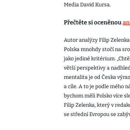
Media David Kursa.
Přečtěte si oceněnou
an
Autor analýzy Filip Zelenka
Polska mnohdy stočí na sro
jako jediné kritérium. „Cht
větší perspektivy a nadhle
mentalita je od Česka výraz
a cíle. A to je podle mého 
bychom měli Polsko více sled
Filip Zelenka, který v redak
se střední Evropou se zabý