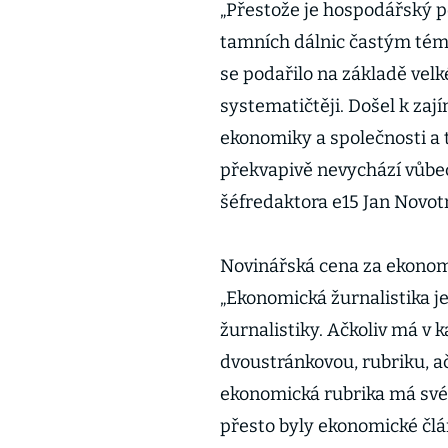
„Přestože je hospodářský p
tamních dálnic častým tém
se podařilo na základě ve
systematičtěji. Došel k z
ekonomiky a společnosti a 
překvapivě nevychází vůbec
šéfredaktora e15 Jan Novot
Novinářská cena za ekonomi
„Ekonomická žurnalistika j
žurnalistiky. Ačkoliv má v
dvoustránkovou, rubriku, ač
ekonomická rubrika má své 
přesto byly ekonomické čl