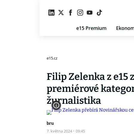
e15 Premium
Ekonom
e15.cz
Filip Zelenka z e15
premiérové katego
žurnalistika
bru
7. května 2024
·
09:45