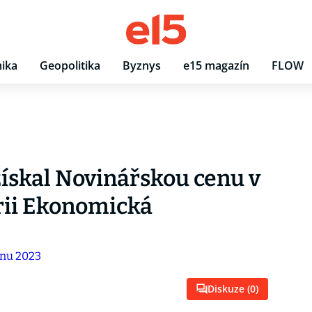
ika
Geopolitika
Byznys
e15 magazín
FLOW
 získal Novinářskou cenu v
rii Ekonomická
Diskuze (
0
)