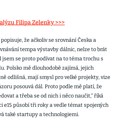
alýzu Filipa Zelenky >>>
 popisuje, že ačkoliv se srovnání Česka a
vnávání tempa výstavby dálnic, nelze to brát
ěl jsem se proto podívat na to téma trochu s
du. Polsko mě dlouhodobě zajímá, jejich
ně odlišná, mají smysl pro velké projekty, vize
názoru posouvá dál. Proto podle mě platí, že
ovat a třeba se od nich i něco naučit,“ říká
ci e15 působí tři roky a vedle témat spojených
vá také startupy a technologiemi.