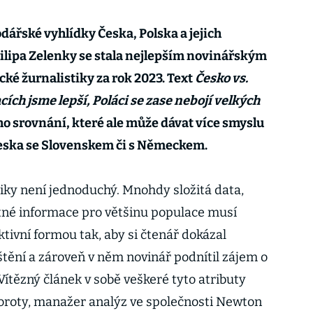
dářské vyhlídky Česka, Polska a jejich
Filipa Zelenky se stala nejlepším novinářským
ké žurnalistiky za rok 2023. Text
Česko vs.
cích jsme lepší, Poláci se zase nebojí velkých
ho srovnání, které ale může dávat více smyslu
eska se Slovenskem či s Německem.
iky není jednoduchý. Mnohdy složitá data,
tné informace pro většinu populace musí
tivní formou tak, aby si čtenář dokázal
tění a zároveň v něm novinář podnítil zájem o
Vítězný článek v sobě veškeré tyto atributy
 poroty, manažer analýz ve společnosti Newton