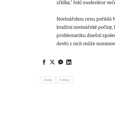
zřídka,“ řekl moderátor veče
Novinářskou cenu pořádá N
kvalitní novinářské počiny
problematiku dnešní společn
devíti z nich může nominov
Česko
Polsko