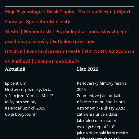
Moje Psychologie
Blesk Tlapky
Hráči na Blesku
iSport
Fantasy
Spotřebitelské testy
Blesku
Nemovitosti
Psychologika - podcast rozbíjející
psychologické mýty
Fotbalové přestupy
ONLINE
Eventový prostor Level 9
OKTAGON 92: Szabová
vs. Pudilová
Chance Liga 2026/27
Aktuálně
Léto 2026
Epicentrum
Karlovarský filmový festival
Neštovice: příznaky, léčba
2026
V čem jezdí Yamal a Mesii?
Znamení, že jste potkali
Kvízy pro seniory
někoho z minulého života
Kalendář úplňků 2026
Astronomické úkazy 2026:
Co je bodycount?
zatmění slunce a další
Jak obléci miminko při
vysokých teplotách?
Jak na dokonalé letní mojito