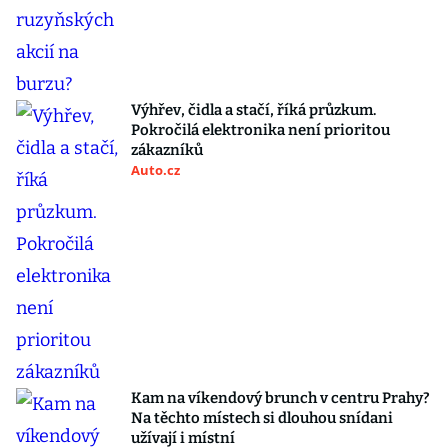
Výhřev, čidla a stačí, říká průzkum.
Pokročilá elektronika není prioritou
zákazníků
Auto.cz
Kam na víkendový brunch v centru Prahy?
Na těchto místech si dlouhou snídani
užívají i místní