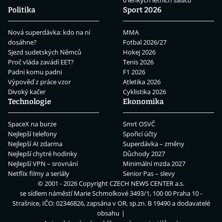
6 lehkých letních salátů
Politika
Sport 2026
Nová superdávka: kdo na ní
MMA
dosáhne?
Fotbal 2026/27
Sjezd sudetských Němců
Hokej 2026
Proč vláda zavádí EET?
Tenis 2026
Padni komu padni
F1 2026
Výpověď z práce vzor
Atletika 2026
Divoký kačer
Cyklistika 2026
Technologie
Ekonomika
SpaceX na burze
Smrt OSVČ
Nejlepší telefony
Spořicí účty
Nejlepší AI zdarma
Superdávka – změny
Nejlepší chytré hodinky
Důchody 2027
Nejlepší VPN – srovnání
Minimální mzda 2027
Netflix filmy a seriály
Senior Pas – slevy
© 2001 - 2026 Copyright
CZECH NEWS CENTER a.s.
se sídlem náměstí Marie Schmolkové 3493/1, 100 00 Praha 10 -
Strašnice, IČO: 02346826, zapsána v OR, sp.zn. B 19490 a dodavatelé
obsahu