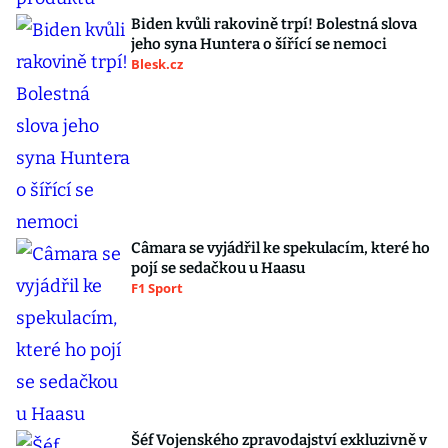
Biden kvůli rakovině trpí! Bolestná slova
jeho syna Huntera o šířící se nemoci
Blesk.cz
Câmara se vyjádřil ke spekulacím, které ho
pojí se sedačkou u Haasu
F1 Sport
Šéf Vojenského zpravodajství exkluzivně v