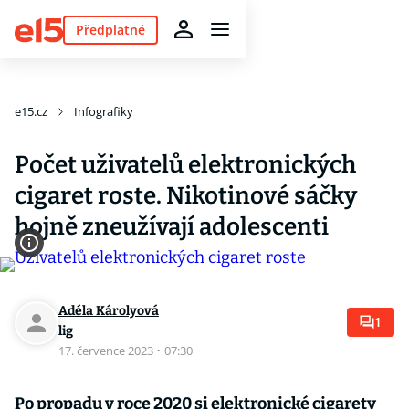
Předplatné
e15.cz
Infografiky
Počet uživatelů elektronických
cigaret roste. Nikotinové sáčky
hojně zneužívají adolescenti
Adéla Károlyová
1
lig
17. července 2023
·
07:30
Po propadu v roce 2020 si elektronické cigarety