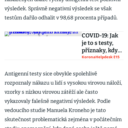
výsledek. Správně negativní výsledek se však
testům dařilo odhalit v 98,68 procenta případů.
COVID-19: Jak
je to s testy,
příznaky, kdy
platí karanténa
KoronaHelpdesk E15
a izolace.
Aktuální
Antigenní testy sice obvykle spolehlivě
situace v
rozpoznaly nákazu u lidí s vysokou virovou náloží,
Česku
vzorky s nízkou virovou zátěží ale často
vykazovaly falešně negativní výsledek. Podle
vedoucího studie Manuela Kroneho je tato
skutečnost problematická zejména v počátečním