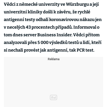
Vědci z německé univerzity ve Würzburgu a její
univerzitní kliniky došli k závěru, že rychlé
antigenní testy odhalí koronavirovou nákazu jen
v necelých 43 procentech případů. Informoval o
tom dnes server Business Insider. Vědci přitom
analyzovali přes 5 000 výsledků testů u lidí, kteří
si nechali provést jak antigenní, tak PCR test.