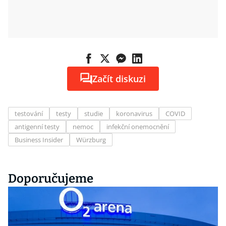
Začít diskuzi
testování
testy
studie
koronavirus
COVID
antigenní testy
nemoc
infekční onemocnění
Business Insider
Würzburg
Doporučujeme