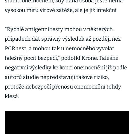
stadiu onemocnění, kdy daná osoba ještě nemá
vysokou míru virové zátěže, ale je již infekční.
"Rychlé antigenní testy mohou v některých
případech dát správný výsledek až později než
PCR test, a mohou tak u nemocného vyvolat
falešný pocit bezpečí," podotkl Krone. Falešně
negativní výsledky ke konci onemocnění již podle
autorů studie nepředstavují takové riziko,
protože nebezpečí přenosu onemocnění tehdy
klesá.