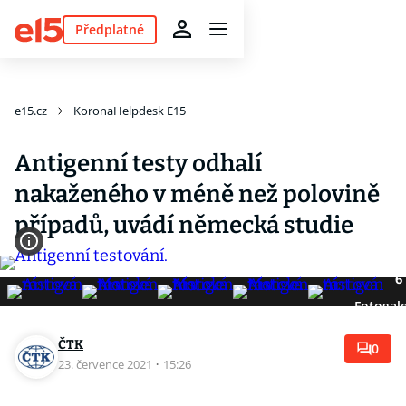
Předplatné
e15.cz
KoronaHelpdesk E15
Antigenní testy odhalí
nakaženého v méně než polovině
případů, uvádí německá studie
6
Fotogale
ČTK
0
23. července 2021
·
15:26