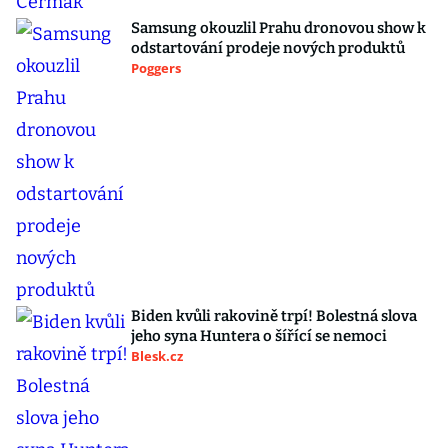
Samsung okouzlil Prahu dronovou show k
odstartování prodeje nových produktů
Poggers
Biden kvůli rakovině trpí! Bolestná slova
jeho syna Huntera o šířící se nemoci
Blesk.cz