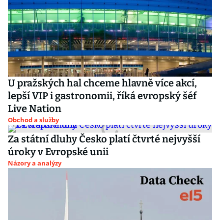
U pražských hal chceme hlavně více akcí,
lepší VIP i gastronomii, říká evropský šéf
Live Nation
Obchod a služby
Za státní dluhy Česko platí čtvrté nejvyšší
úroky v Evropské unii
Názory a analýzy