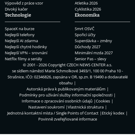
Výpověď z práce vzor
Atletika 2026
Divoký kačer
Cyklistika 2026
Technologie
Ekonomika
SpaceX na burze
Smrt OSVČ
Nejlepší telefony
Spořicí účty
Nejlepší AI zdarma
Superdávka – změny
Nejlepší chytré hodinky
Důchody 2027
Nejlepší VPN – srovnání
Minimální mzda 2027
Netflix filmy a seriály
Senior Pas – slevy
© 2001 - 2026 Copyright
CZECH NEWS CENTER a.s.
se sídlem náměstí Marie Schmolkové 3493/1, 100 00 Praha 10 -
Strašnice, IČO: 02346826, zapsána v OR, sp.zn. B 19490 a dodavatelé
obsahu
Autorská práva k publikovaným materiálům
Podmínky pro užívání služby informační společnosti
Informace o zpracování osobních údajů
Cookies
Nastavení soukromí
Vlastnická struktura
Jednotná kontaktní místa / Single Points of Contact
Etický kodex
Povinně zveřejňované informace