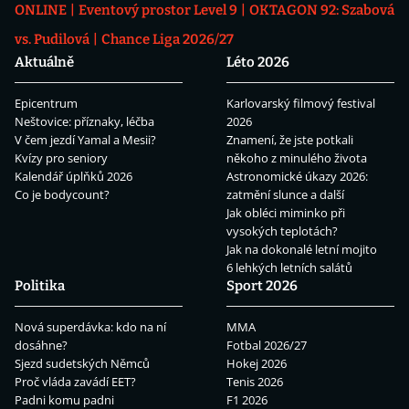
ONLINE
Eventový prostor Level 9
OKTAGON 92: Szabová
vs. Pudilová
Chance Liga 2026/27
Aktuálně
Léto 2026
Epicentrum
Karlovarský filmový festival
Neštovice: příznaky, léčba
2026
V čem jezdí Yamal a Mesii?
Znamení, že jste potkali
Kvízy pro seniory
někoho z minulého života
Kalendář úplňků 2026
Astronomické úkazy 2026:
Co je bodycount?
zatmění slunce a další
Jak obléci miminko při
vysokých teplotách?
Jak na dokonalé letní mojito
6 lehkých letních salátů
Politika
Sport 2026
Nová superdávka: kdo na ní
MMA
dosáhne?
Fotbal 2026/27
Sjezd sudetských Němců
Hokej 2026
Proč vláda zavádí EET?
Tenis 2026
Padni komu padni
F1 2026