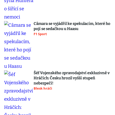
Câmara se vyjádřil ke spekulacím, které ho
pojí se sedačkou u Haasu
F1 Sport
Šéf Vojenského zpravodajství exkluzivně v
Hráčích: Česku hrozil vyšší stupeň
nebezpečí!
Blesk hráči