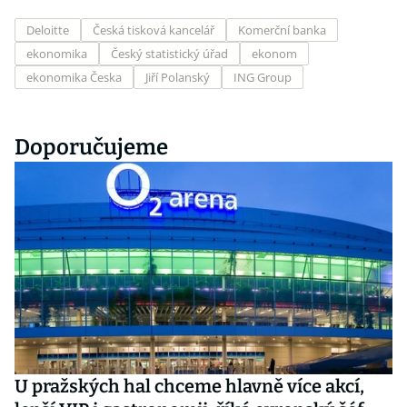
Deloitte
Česká tisková kancelář
Komerční banka
ekonomika
Český statistický úřad
ekonom
ekonomika Česka
Jiří Polanský
ING Group
Doporučujeme
U pražských hal chceme hlavně více akcí,