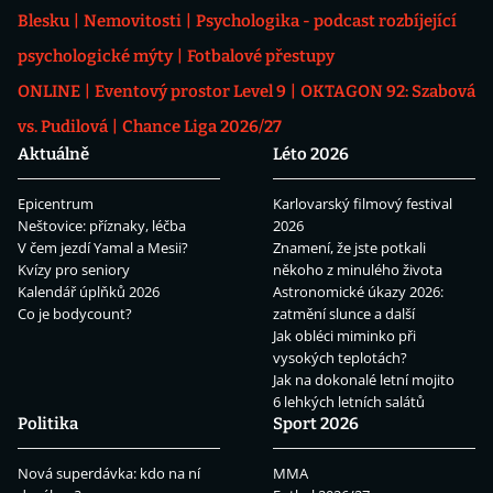
Blesku
Nemovitosti
Psychologika - podcast rozbíjející
psychologické mýty
Fotbalové přestupy
ONLINE
Eventový prostor Level 9
OKTAGON 92: Szabová
vs. Pudilová
Chance Liga 2026/27
Aktuálně
Léto 2026
Epicentrum
Karlovarský filmový festival
Neštovice: příznaky, léčba
2026
V čem jezdí Yamal a Mesii?
Znamení, že jste potkali
Kvízy pro seniory
někoho z minulého života
Kalendář úplňků 2026
Astronomické úkazy 2026:
Co je bodycount?
zatmění slunce a další
Jak obléci miminko při
vysokých teplotách?
Jak na dokonalé letní mojito
6 lehkých letních salátů
Politika
Sport 2026
Nová superdávka: kdo na ní
MMA