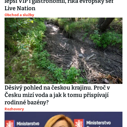
lepší VIP i gastronomii, říká evropský šéf
Live Nation
Obchod a služby
Děsivý pohled na českou krajinu. Proč v
Česku mizí voda a jak k tomu přispívají
rodinné bazény?
Rozhovory