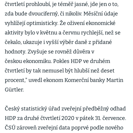
finanční
čtvrtletí prohloubí, je téměř jasné, jde jen o to,
potíže, hájí se
zda bude dvouciferný, či nikoliv. Měsíční údaje
školy
vyhlížejí optimisticky. Že oživení ekonomické
aktivity bylo v květnu a červnu rychlejší, než se
čekalo, ukazuje i vyšší výběr daně z přidané
hodnoty. Zvyšuje se rovněž důvěra v
českou ekonomiku. Pokles HDP ve druhém
čtvrtletí by tak nemusel být hlubší než deset
procent," uvedl ekonom Komerční banky Martin
Gürtler.
Český statistický úřad zveřejní předběžný odhad
HDP za druhé čtvrtletí 2020 v pátek 31. července.
ČSÚ zároveň zveřejní data poprvé podle nového