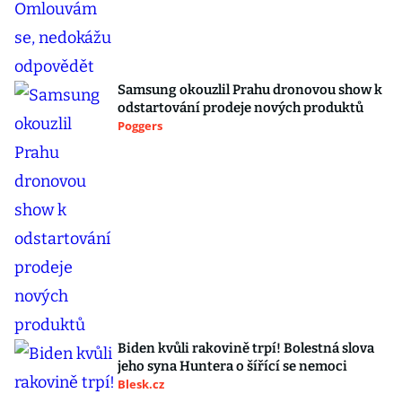
Samsung okouzlil Prahu dronovou show k
odstartování prodeje nových produktů
Poggers
Biden kvůli rakovině trpí! Bolestná slova
jeho syna Huntera o šířící se nemoci
Blesk.cz