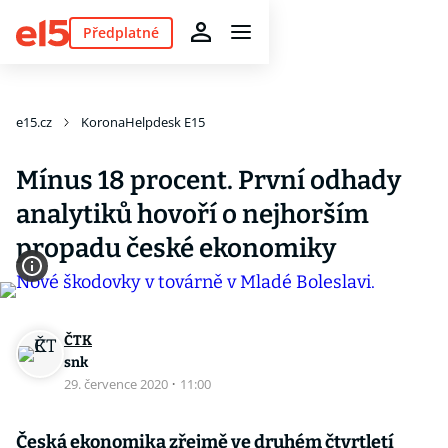
Předplatné
e15.cz
KoronaHelpdesk E15
Mínus 18 procent. První odhady
analytiků hovoří o nejhorším
propadu české ekonomiky
ČTK
snk
29. července 2020
·
11:00
Česká ekonomika zřejmě ve druhém čtvrtletí