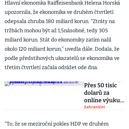
Hlavní ekonomka Raiffeisenbank Helena Horská
upozornila, že ekonomika ve druhém čtvrtletí
odepsala zhruba 180 miliard korun. "Ztráty na
tržbách mohou být až 1,5násobné, tedy 305
miliard korun. Stát do ekonomiky zatím nalil
okolo 120 miliard korun," uvedla dále. Dodala, že
podle předstihových ukazatelů se ekonomika ve
třetím čtvrtletí začala odrážet ode dna.
Přes 50 tisíc
dolarů za
online výuku
je moc, bouří
Zahraniční
se studenti.
Máme
"To, že se meziroční pokles HDP ve druhém