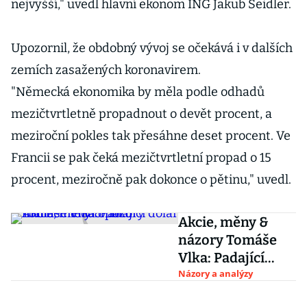
nejvyšší," uvedl hlavní ekonom ING Jakub Seidler.
Upozornil, že obdobný vývoj se očekává i v dalších
zemích zasažených koronavirem.
"Německá ekonomika by měla podle odhadů
mezičtvrtletně propadnout o devět procent, a
meziroční pokles tak přesáhne deset procent. Ve
Francii se pak čeká mezičtvrtletní propad o 15
procent, meziročně pak dokonce o pětinu," uvedl.
Akcie, měny &
názory Tomáše
Vlka: Padající
dolar marně
Názory a analýzy
hledá oporu