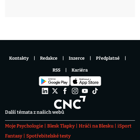
Kontakty
Redakce
Inzerce
Předplatné
RSS
Kariéra
Další témata z našich webů
Moje Psychologie
Blesk Tlapky
Hráči na Blesku
iSport
Fantasy
Spotřebitelské testy