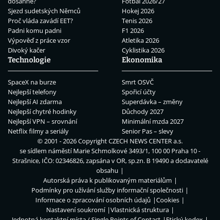
dosáhne?
Fotbal 2026/27
Sjezd sudetských Němců
Hokej 2026
Proč vláda zavádí EET?
Tenis 2026
Padni komu padni
F1 2026
Výpověď z práce vzor
Atletika 2026
Divoký kačer
Cyklistika 2026
Technologie
Ekonomika
SpaceX na burze
Smrt OSVČ
Nejlepší telefony
Spořicí účty
Nejlepší AI zdarma
Superdávka – změny
Nejlepší chytré hodinky
Důchody 2027
Nejlepší VPN – srovnání
Minimální mzda 2027
Netflix filmy a seriály
Senior Pas – slevy
© 2001 - 2026 Copyright
CZECH NEWS CENTER a.s.
se sídlem náměstí Marie Schmolkové 3493/1, 100 00 Praha 10 -
Strašnice, IČO: 02346826, zapsána v OR, sp.zn. B 19490 a dodavatelé
obsahu
Autorská práva k publikovaným materiálům
Podmínky pro užívání služby informační společnosti
Informace o zpracování osobních údajů
Cookies
Nastavení soukromí
Vlastnická struktura
Jednotná kontaktní místa / Single Points of Contact
Etický kodex