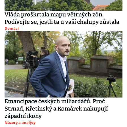
Vláda proškrtala mapu větrných zón.
Podívejte se, jestli ta u vaší chalupy zůstala
Domácí
Emancipace českých miliardářů. Proč
Strnad, Křetínský a Komárek nakupují
západní ikony
Názory a analýzy