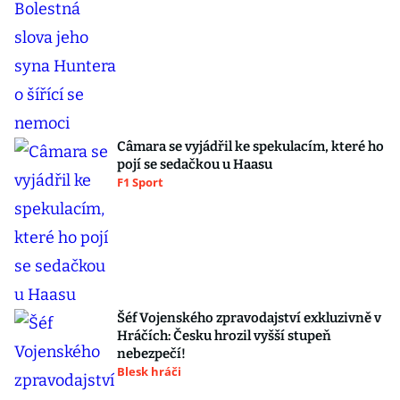
Câmara se vyjádřil ke spekulacím, které ho
pojí se sedačkou u Haasu
F1 Sport
Šéf Vojenského zpravodajství exkluzivně v
Hráčích: Česku hrozil vyšší stupeň
nebezpečí!
Blesk hráči