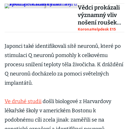
Vědci prokázali
významný vliv
nošení roušek
na zpomalení
KoronaHelpdesk E15
šíření
koronaviru
Japonci také identifikovali sítě neuronů, které po
stimulaci Q neuronů pomohly k celkovému
procesu snížení teploty těla živočicha. K dráždění
Q neuronů docházelo za pomoci světelných
implantátů.
Ve druhé studii
došli biologové z Harvardovy
lékařské školy v americkém Bostonu k
podobnému cíli zcela jinak: zaměřili se na