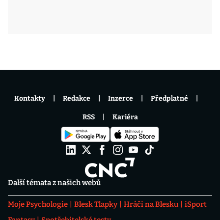
Kontakty
Redakce
Inzerce
Předplatné
RSS
Kariéra
Další témata z našich webů
Moje Psychologie
Blesk Tlapky
Hráči na Blesku
iSport