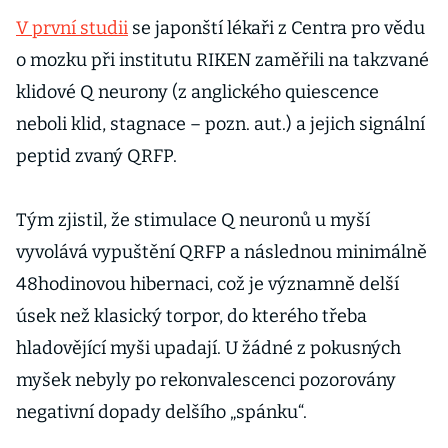
V první studii
se japonští lékaři z Centra pro vědu
o mozku při institutu RIKEN zaměřili na takzvané
klidové Q neurony (z anglického quiescence
neboli klid, stagnace – pozn. aut.) a jejich signální
peptid zvaný QRFP.
Tým zjistil, že stimulace Q neuronů u myší
vyvolává vypuštění QRFP a následnou minimálně
48hodinovou hibernaci, což je významně delší
úsek než klasický torpor, do kterého třeba
hladovějící myši upadají. U žádné z pokusných
myšek nebyly po rekonvalescenci pozorovány
negativní dopady delšího „spánku“.