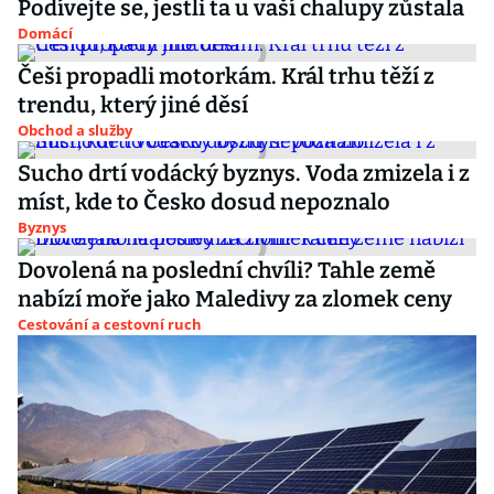
Podívejte se, jestli ta u vaší chalupy zůstala
Domácí
Češi propadli motorkám. Král trhu těží z
trendu, který jiné děsí
Obchod a služby
Sucho drtí vodácký byznys. Voda zmizela i z
míst, kde to Česko dosud nepoznalo
Byznys
Dovolená na poslední chvíli? Tahle země
nabízí moře jako Maledivy za zlomek ceny
Cestování a cestovní ruch