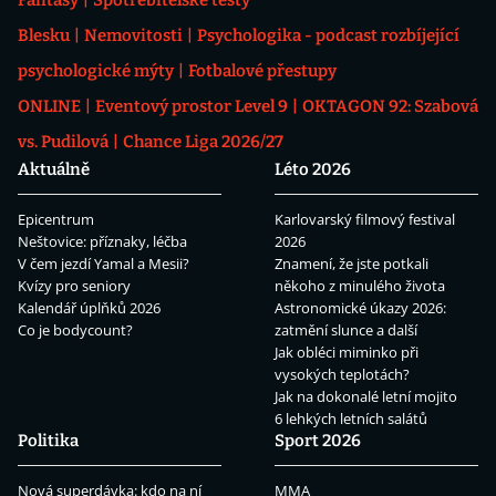
Fantasy
Spotřebitelské testy
Blesku
Nemovitosti
Psychologika - podcast rozbíjející
psychologické mýty
Fotbalové přestupy
ONLINE
Eventový prostor Level 9
OKTAGON 92: Szabová
vs. Pudilová
Chance Liga 2026/27
Aktuálně
Léto 2026
Epicentrum
Karlovarský filmový festival
Neštovice: příznaky, léčba
2026
V čem jezdí Yamal a Mesii?
Znamení, že jste potkali
Kvízy pro seniory
někoho z minulého života
Kalendář úplňků 2026
Astronomické úkazy 2026:
Co je bodycount?
zatmění slunce a další
Jak obléci miminko při
vysokých teplotách?
Jak na dokonalé letní mojito
6 lehkých letních salátů
Politika
Sport 2026
Nová superdávka: kdo na ní
MMA