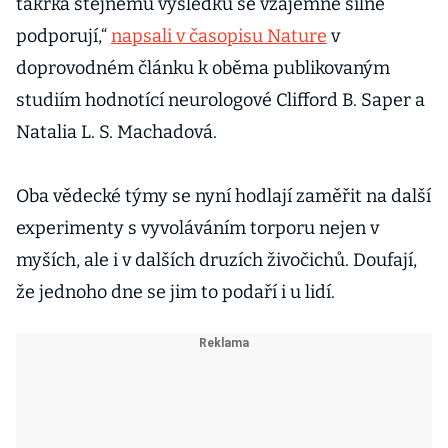
takřka stejnému výsledku se vzájemně silně
podporují,“
napsali v časopisu Nature
v
doprovodném článku k oběma publikovaným
studiím hodnotící neurologové Clifford B. Saper a
Natalia L. S. Machadová.
Oba vědecké týmy se nyní hodlají zaměřit na další
experimenty s vyvoláváním torporu nejen v
myších, ale i v dalších druzích živočichů. Doufají,
že jednoho dne se jim to podaří i u lidí.