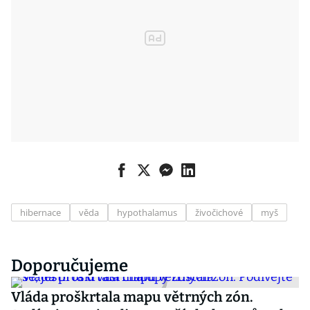
hibernace
věda
hypothalamus
živočichové
myš
Doporučujeme
Vláda proškrtala mapu větrných zón.