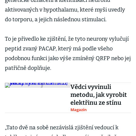
genetické označení a identifikaci neuronů
aktivovaných v hypothalamu, které myši uvedly
do torporu, a jejich následnou stimulaci.
To je přivedlo ke zjištění, že tyto neurony vylučují
peptid zvaný PACAP, který má podle všeho
podobnou funkci jako výše zmíněný QRFP nebo jej
patřičně doplňuje.
Vědci vyvinuli
metodu, jak vyrobit
elektřinu ze stínu
Magazín
„Tato dvě na sobě nezávislá zjištění vedoucí k