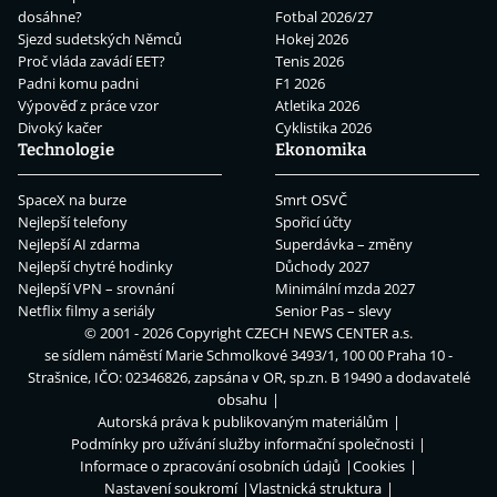
dosáhne?
Fotbal 2026/27
Sjezd sudetských Němců
Hokej 2026
Proč vláda zavádí EET?
Tenis 2026
Padni komu padni
F1 2026
Výpověď z práce vzor
Atletika 2026
Divoký kačer
Cyklistika 2026
Technologie
Ekonomika
SpaceX na burze
Smrt OSVČ
Nejlepší telefony
Spořicí účty
Nejlepší AI zdarma
Superdávka – změny
Nejlepší chytré hodinky
Důchody 2027
Nejlepší VPN – srovnání
Minimální mzda 2027
Netflix filmy a seriály
Senior Pas – slevy
© 2001 - 2026 Copyright
CZECH NEWS CENTER a.s.
se sídlem náměstí Marie Schmolkové 3493/1, 100 00 Praha 10 -
Strašnice, IČO: 02346826, zapsána v OR, sp.zn. B 19490 a dodavatelé
obsahu
Autorská práva k publikovaným materiálům
Podmínky pro užívání služby informační společnosti
Informace o zpracování osobních údajů
Cookies
Nastavení soukromí
Vlastnická struktura