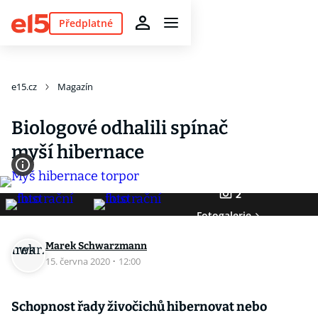
Předplatné
e15.cz
Magazín
Biologové odhalili spínač
myší hibernace
2
Fotogalerie
Marek Schwarzmann
15. června 2020
·
12:00
Schopnost řady živočichů hibernovat nebo