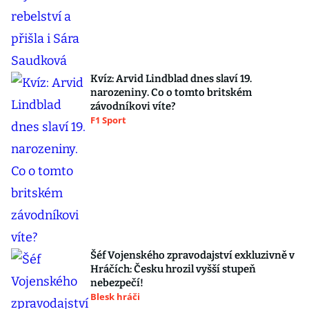
Kvíz: Arvid Lindblad dnes slaví 19.
narozeniny. Co o tomto britském
závodníkovi víte?
F1 Sport
Šéf Vojenského zpravodajství exkluzivně v
Hráčích: Česku hrozil vyšší stupeň
nebezpečí!
Blesk hráči