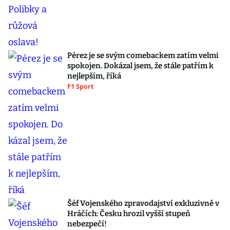
Pérez je se svým comebackem zatím velmi
spokojen. Dokázal jsem, že stále patřím k
nejlepším, říká
F1 Sport
Šéf Vojenského zpravodajství exkluzivně v
Hráčích: Česku hrozil vyšší stupeň
nebezpečí!