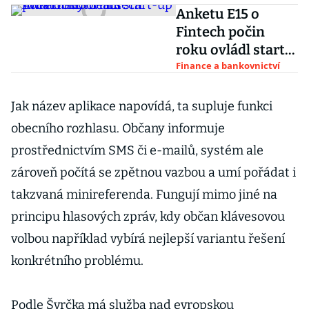
Anketu E15 o
Fintech počin
roku ovládl start-
up Twisto
Finance a bankovnictví
Payments
Jak název aplikace napovídá, ta supluje funkci
obecního rozhlasu. Občany informuje
prostřednictvím SMS či e-mailů, systém ale
zároveň počítá se zpětnou vazbou a umí pořádat i
takzvaná minireferenda. Fungují mimo jiné na
principu hlasových zpráv, kdy občan klávesovou
volbou například vybírá nejlepší variantu řešení
konkrétního problému.
Podle Švrčka má služba nad evropskou