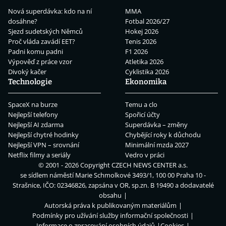
Nová superdávka: kdo na ní
MMA
dosáhne?
Fotbal 2026/27
Sjezd sudetských Němců
Hokej 2026
Proč vláda zavádí EET?
Tenis 2026
Padni komu padni
F1 2026
Výpověď z práce vzor
Atletika 2026
Divoký kačer
Cyklistika 2026
Technologie
Ekonomika
SpaceX na burze
Temu a clo
Nejlepší telefony
Spořicí účty
Nejlepší AI zdarma
Superdávka – změny
Nejlepší chytré hodinky
Chybějící roky k důchodu
Nejlepší VPN – srovnání
Minimální mzda 2027
Netflix filmy a seriály
Vedro v práci
© 2001 - 2026 Copyright
CZECH NEWS CENTER a.s.
se sídlem náměstí Marie Schmolkové 3493/1, 100 00 Praha 10 -
Strašnice, IČO: 02346826, zapsána v OR, sp.zn. B 19490 a dodavatelé
obsahu
Autorská práva k publikovaným materiálům
Podmínky pro užívání služby informační společnosti
Informace o zpracování osobních údajů
Cookies