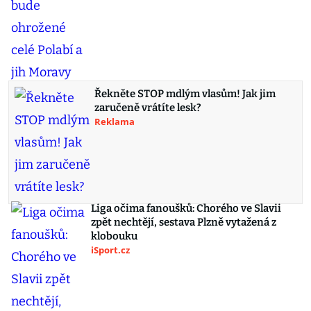
Řekněte STOP mdlým vlasům! Jak jim
zaručeně vrátíte lesk?
Reklama
Liga očima fanoušků: Chorého ve Slavii
zpět nechtějí, sestava Plzně vytažená z
klobouku
iSport.cz