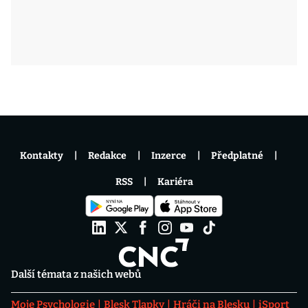
Kontakty
Redakce
Inzerce
Předplatné
RSS
Kariéra
Další témata z našich webů
Moje Psychologie
Blesk Tlapky
Hráči na Blesku
iSport