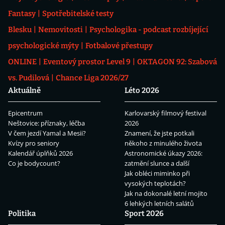
Fantasy
Spotřebitelské testy
Blesku
Nemovitosti
Psychologika - podcast rozbíjející
psychologické mýty
Fotbalové přestupy
ONLINE
Eventový prostor Level 9
OKTAGON 92: Szabová
vs. Pudilová
Chance Liga 2026/27
Aktuálně
Léto 2026
Epicentrum
Karlovarský filmový festival
Neštovice: příznaky, léčba
2026
V čem jezdí Yamal a Mesii?
Znamení, že jste potkali
Kvízy pro seniory
někoho z minulého života
Kalendář úplňků 2026
Astronomické úkazy 2026:
Co je bodycount?
zatmění slunce a další
Jak obléci miminko při
vysokých teplotách?
Jak na dokonalé letní mojito
6 lehkých letních salátů
Politika
Sport 2026