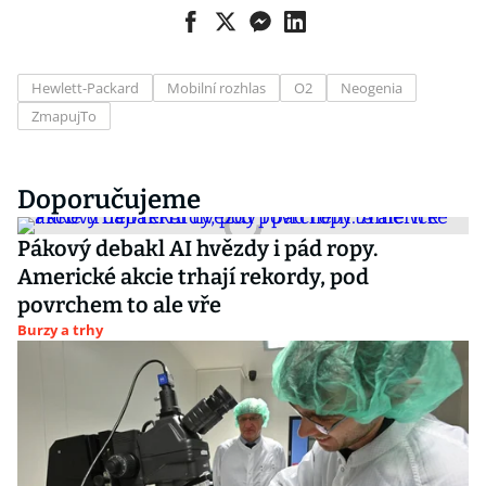
Hewlett-Packard
Mobilní rozhlas
O2
Neogenia
ZmapujTo
Doporučujeme
Pákový debakl AI hvězdy i pád ropy.
Americké akcie trhají rekordy, pod
povrchem to ale vře
Burzy a trhy