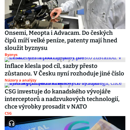
Onsemi, Meopta i Advacam. Do českých
čipů míří velké peníze, patenty mají hned
sloužit byznysu
Byznys
Inflace klesla pod cíl, sazby přesto
zůstanou. V Česku nyní rozhoduje jiné číslo
Názory a analýzy
CSG investuje do kanadského vývojáře
interceptorů a nadzvukových technologií,
chce výrobky prosadit v NATO
CSG