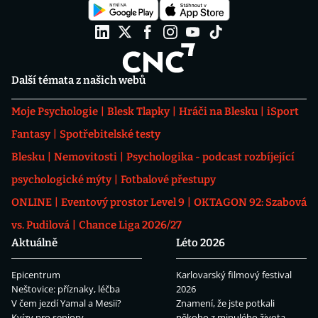
Další témata z našich webů
Moje Psychologie
Blesk Tlapky
Hráči na Blesku
iSport
Fantasy
Spotřebitelské testy
Blesku
Nemovitosti
Psychologika - podcast rozbíjející
psychologické mýty
Fotbalové přestupy
ONLINE
Eventový prostor Level 9
OKTAGON 92: Szabová
vs. Pudilová
Chance Liga 2026/27
Aktuálně
Léto 2026
Epicentrum
Karlovarský filmový festival
Neštovice: příznaky, léčba
2026
V čem jezdí Yamal a Mesii?
Znamení, že jste potkali
Kvízy pro seniory
někoho z minulého života