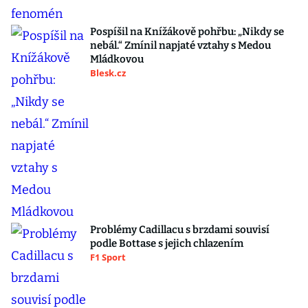
Pospíšil na Knížákově pohřbu: „Nikdy se
nebál.“ Zmínil napjaté vztahy s Medou
Mládkovou
Blesk.cz
Problémy Cadillacu s brzdami souvisí
podle Bottase s jejich chlazením
F1 Sport