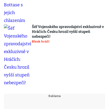
Šéf Vojenského zpravodajství exkluzivně v
Hráčích: Česku hrozil vyšší stupeň
nebezpečí!
Blesk hráči