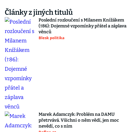
Články z jiných titulů
Poslední rozloučení s Milanem Knížákem
(†86): Dojemné vzpomínky přátel a záplava
věnců
Blesk politika
Marek Adamczyk: Problém na DAMU
přetrvává. Všichni o něm vědí, jen moc
nevědí, co s ním