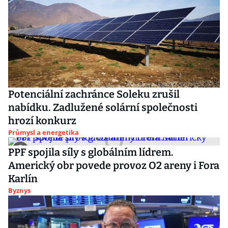
Potenciální zachránce Soleku zrušil
nabídku. Zadlužené solární společnosti
hrozí konkurz
Průmysl a energetika
PPF spojila síly s globálním lídrem.
Americký obr povede provoz O2 areny i Fora
Karlín
Byznys