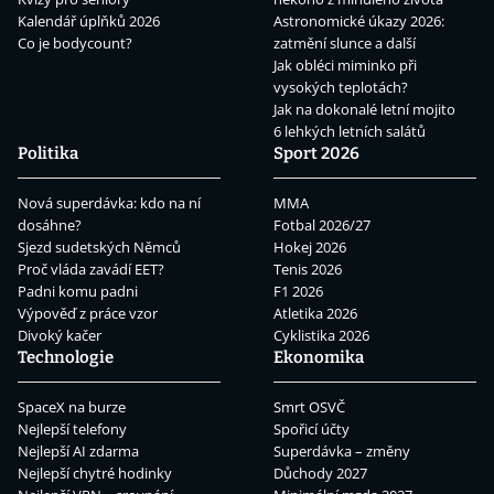
Kalendář úplňků 2026
Astronomické úkazy 2026:
Co je bodycount?
zatmění slunce a další
Jak obléci miminko při
vysokých teplotách?
Jak na dokonalé letní mojito
6 lehkých letních salátů
Politika
Sport 2026
Nová superdávka: kdo na ní
MMA
dosáhne?
Fotbal 2026/27
Sjezd sudetských Němců
Hokej 2026
Proč vláda zavádí EET?
Tenis 2026
Padni komu padni
F1 2026
Výpověď z práce vzor
Atletika 2026
Divoký kačer
Cyklistika 2026
Technologie
Ekonomika
SpaceX na burze
Smrt OSVČ
Nejlepší telefony
Spořicí účty
Nejlepší AI zdarma
Superdávka – změny
Nejlepší chytré hodinky
Důchody 2027