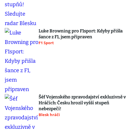
Luke Browning pro F1sport: Kdyby přišla
šance z F1, jsem připraven
F1 Sport
Šéf Vojenského zpravodajství exkluzivně v
Hráčích: Česku hrozil vyšší stupeň
nebezpečí!
Blesk hráči