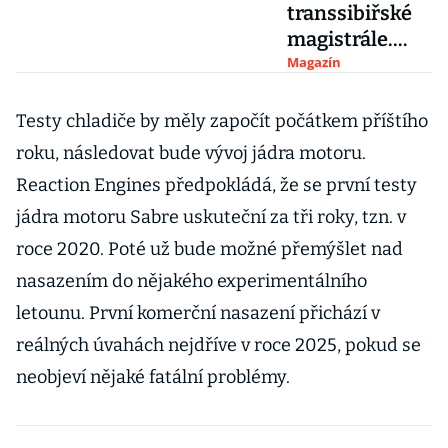
transsibiřské
magistrále.
Podívejte se, co
Magazín
lze zažít na
nejdelší
Testy chladiče by měly započít počátkem příštího
železnici světa
roku, následovat bude vývoj jádra motoru.
Reaction Engines předpokládá, že se první testy
jádra motoru Sabre uskuteční za tři roky, tzn. v
roce 2020. Poté už bude možné přemýšlet nad
nasazením do nějakého experimentálního
letounu. První komerční nasazení přichází v
reálných úvahách nejdříve v roce 2025, pokud se
neobjeví nějaké fatální problémy.