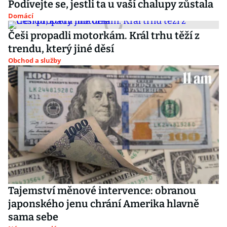
Podívejte se, jestli ta u vaší chalupy zůstala
Domácí
Češi propadli motorkám. Král trhu těží z
trendu, který jiné děsí
Obchod a služby
Tajemství měnové intervence: obranou
japonského jenu chrání Amerika hlavně
sama sebe