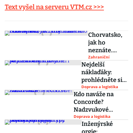
Text vyšel na serveru VTM.cz >>>
Chorvatsko,
jak ho
neznáte.
Podívejte se
Zahraniční
Nejdelší
na ruiny
náklaďáky:
luxusního
prohlédněte si
turistického
úžasné silniční
Doprava a logistika
rezortu
Kdo naváže na
vlaky minulosti i
nedaleko
Concorde?
současnosti
Dubrovníku
Nadzvukové
letectví se znovu
Doprava a logistika
Inženýrské
vrací
orgie: