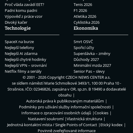
Proč vláda zavádí EET?
Tenis 2026
Padni komu padni
F1 2026
Výpověď z práce vzor
Atletika 2026
Divoký kačer
Cyklistika 2026
Technologie
Ekonomika
SpaceX na burze
Smrt OSVČ
Nejlepší telefony
Spořicí účty
Nejlepší AI zdarma
Superdávka – změny
Nejlepší chytré hodinky
Důchody 2027
Nejlepší VPN – srovnání
Minimální mzda 2027
Netflix filmy a seriály
Senior Pas – slevy
© 2001 - 2026 Copyright
CZECH NEWS CENTER a.s.
se sídlem náměstí Marie Schmolkové 3493/1, 100 00 Praha 10 -
Strašnice, IČO: 02346826, zapsána v OR, sp.zn. B 19490 a dodavatelé
obsahu
Autorská práva k publikovaným materiálům
Podmínky pro užívání služby informační společnosti
Informace o zpracování osobních údajů
Cookies
Nastavení soukromí
Vlastnická struktura
Jednotná kontaktní místa / Single Points of Contact
Etický kodex
Povinně zveřejňované informace