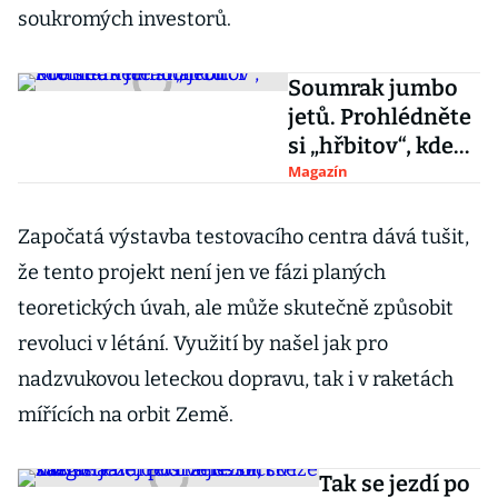
soukromých investorů.
Soumrak jumbo
jetů. Prohlédněte
si „hřbitov“, kde
stará letadla
Magazín
končí
Započatá výstavba testovacího centra dává tušit,
že tento projekt není jen ve fázi planých
teoretických úvah, ale může skutečně způsobit
revoluci v létání. Využití by našel jak pro
nadzvukovou leteckou dopravu, tak i v raketách
mířících na orbit Země.
Tak se jezdí po