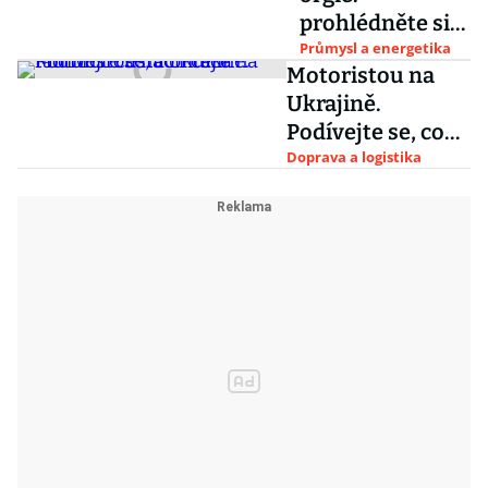
prohlédněte si
ty nejdivočejší
Průmysl a energetika
Motoristou na
prototypy
Ukrajině.
sovětských
Podívejte se, co
náklaďáků
řidiče na tamních
Doprava a logistika
cestách čeká