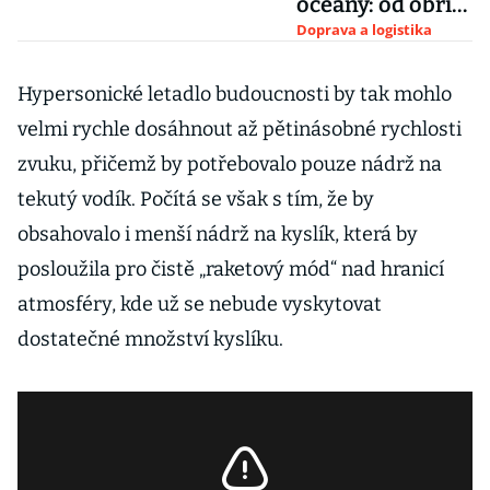
oceány: od obří
jachty po
Doprava a logistika
největší
nákladní loď
Hypersonické letadlo budoucnosti by tak mohlo
světa
velmi rychle dosáhnout až pětinásobné rychlosti
zvuku, přičemž by potřebovalo pouze nádrž na
tekutý vodík. Počítá se však s tím, že by
obsahovalo i menší nádrž na kyslík, která by
posloužila pro čistě „raketový mód“ nad hranicí
atmosféry, kde už se nebude vyskytovat
dostatečné množství kyslíku.