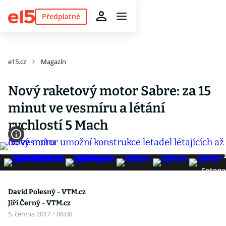
Předplatné
e15.cz
Magazín
Nový raketový motor Sabre: za 15
minut ve vesmíru a létání
rychlostí 5 Mach
Fotoga
David Polesný - VTM.cz
Jiří Černý - VTM.cz
5. června 2017
·
06:00