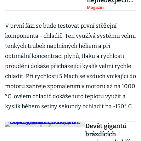
nejnebezpečněj
ším smrtícím
Magazín
poselstvím:
Boeing E-6
V první fázi se bude testovat první stěžejní
Mercury
komponenta - chladič. Ten využívá systému velmi
tenkých trubek naplněných héliem a při
optimální koncentraci plynů, tlaku a rychlosti
proudění dokáže přicházející kyslík velmi rychle
chladit. Při rychlosti 5 Mach se vzduch vnikající do
motoru zahřeje zpomalením v motoru až na 1000
°C, ovšem chladič dokáže tuto teplotu využít a
kyslík během setiny sekundy ochladit na -150° C.
Devět gigantů
brázdících