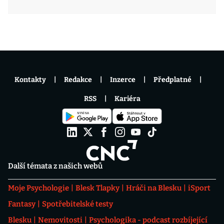
Kontakty
Redakce
Inzerce
Předplatné
RSS
Kariéra
Další témata z našich webů
Moje Psychologie
Blesk Tlapky
Hráči na Blesku
iSport
Fantasy
Spotřebitelské testy
Blesku
Nemovitosti
Psychologika - podcast rozbíjející