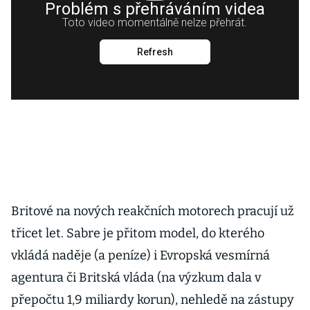
Britové na nových reakčních motorech pracují už
třicet let. Sabre je přitom model, do kterého
vkládá naděje (a peníze) i Evropská vesmírná
agentura či Britská vláda (na výzkum dala v
přepočtu 1,9 miliardy korun), nehledě na zástupy