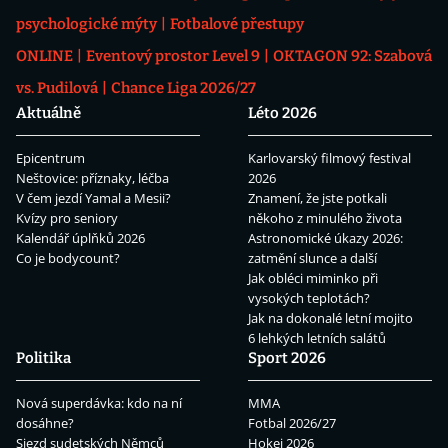
psychologické mýty
Fotbalové přestupy
ONLINE
Eventový prostor Level 9
OKTAGON 92: Szabová
vs. Pudilová
Chance Liga 2026/27
Aktuálně
Léto 2026
Epicentrum
Karlovarský filmový festival
Neštovice: příznaky, léčba
2026
V čem jezdí Yamal a Mesii?
Znamení, že jste potkali
Kvízy pro seniory
někoho z minulého života
Kalendář úplňků 2026
Astronomické úkazy 2026:
Co je bodycount?
zatmění slunce a další
Jak obléci miminko při
vysokých teplotách?
Jak na dokonalé letní mojito
6 lehkých letních salátů
Politika
Sport 2026
Nová superdávka: kdo na ní
MMA
dosáhne?
Fotbal 2026/27
Sjezd sudetských Němců
Hokej 2026