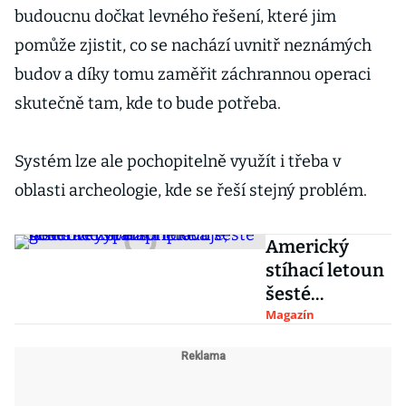
budoucnu dočkat levného řešení, které jim
pomůže zjistit, co se nachází uvnitř neznámých
budov a díky tomu zaměřit záchrannou operaci
skutečně tam, kde to bude potřeba.
Systém lze ale pochopitelně využít i třeba v
oblasti archeologie, kde se řeší stejný problém.
Americký
stíhací letoun
šesté
generace se už
Magazín
připravuje,
dostane
hypersonické