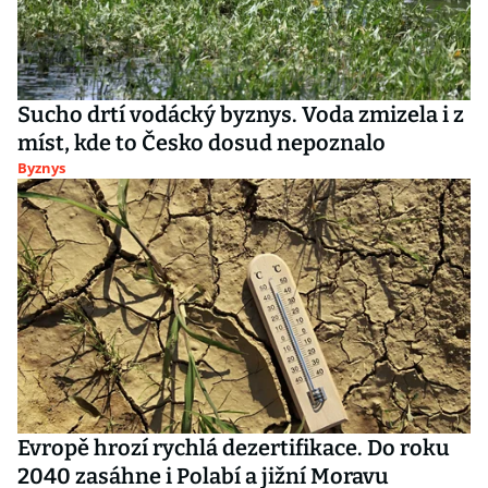
Sucho drtí vodácký byznys. Voda zmizela i z
míst, kde to Česko dosud nepoznalo
Byznys
Evropě hrozí rychlá dezertifikace. Do roku
2040 zasáhne i Polabí a jižní Moravu