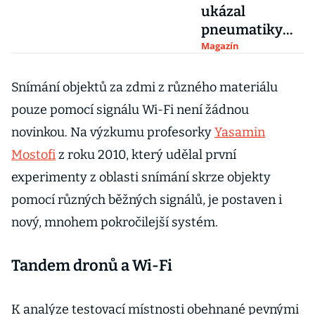
ukázal
pneumatiky
budoucnosti:
Magazín
Nepotřebují
vzduch a
Snímání objektů za zdmi z různého materiálu
využívají
pouze pomocí signálu Wi-Fi není žádnou
principu 3D
novinkou. Na výzkumu profesorky
Yasamin
tisku
Mostofi
z roku 2010, který udělal první
experimenty z oblasti snímání skrze objekty
pomocí různých běžných signálů, je postaven i
nový, mnohem pokročilejší systém.
Tandem dronů a Wi-Fi
K analýze testovací místnosti obehnané pevnými