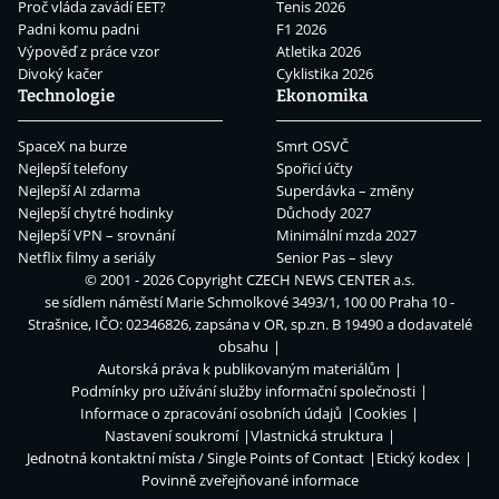
Proč vláda zavádí EET?
Tenis 2026
Padni komu padni
F1 2026
Výpověď z práce vzor
Atletika 2026
Divoký kačer
Cyklistika 2026
Technologie
Ekonomika
SpaceX na burze
Smrt OSVČ
Nejlepší telefony
Spořicí účty
Nejlepší AI zdarma
Superdávka – změny
Nejlepší chytré hodinky
Důchody 2027
Nejlepší VPN – srovnání
Minimální mzda 2027
Netflix filmy a seriály
Senior Pas – slevy
© 2001 - 2026 Copyright
CZECH NEWS CENTER a.s.
se sídlem náměstí Marie Schmolkové 3493/1, 100 00 Praha 10 -
Strašnice, IČO: 02346826, zapsána v OR, sp.zn. B 19490 a dodavatelé
obsahu
Autorská práva k publikovaným materiálům
Podmínky pro užívání služby informační společnosti
Informace o zpracování osobních údajů
Cookies
Nastavení soukromí
Vlastnická struktura
Jednotná kontaktní místa / Single Points of Contact
Etický kodex
Povinně zveřejňované informace