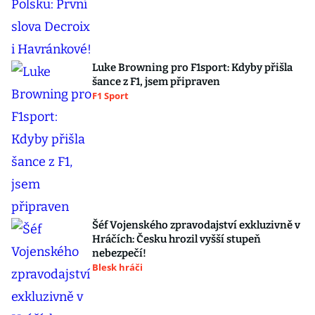
Luke Browning pro F1sport: Kdyby přišla
šance z F1, jsem připraven
F1 Sport
Šéf Vojenského zpravodajství exkluzivně v
Hráčích: Česku hrozil vyšší stupeň
nebezpečí!
Blesk hráči