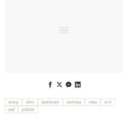
a laserové
zbraně
drony
dům
špehování
technika
věda
wi-fi
zeď
průhed