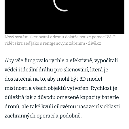
Nový systém skenování z dronu dokáže pouze pomocí Wi-Fi
vidět skrz zeď jako s rentgenovým zářením • Živě.cz
Aby vše fungovalo rychle a efektivně, vypočítali
vědci i ideální dráhu pro skenování, která je
dostatečná na to, aby mohl být 3D model
místnosti a všech objektů vytvořen. Rychlost je
důležitá jak z důvodu omezené kapacity baterie
dronů, ale také kvůli cílovému nasazení v oblasti
záchranných operací a podobně.