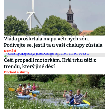
Vláda proškrtala mapu větrných zón.
Podívejte se, jestli ta u vaší chalupy zůstala
Domácí
Češi propadli motorkám. Král trhu těží z
trendu, který jiné děsí
Obchod a služby