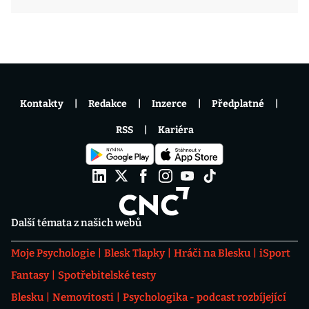
Kontakty
Redakce
Inzerce
Předplatné
RSS
Kariéra
Další témata z našich webů
Moje Psychologie
Blesk Tlapky
Hráči na Blesku
iSport
Fantasy
Spotřebitelské testy
Blesku
Nemovitosti
Psychologika - podcast rozbíjející