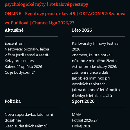
psychologické mýty
Fotbalové přestupy
ONLINE
Eventový prostor Level 9
OKTAGON 92: Szabová
vs. Pudilová
Chance Liga 2026/27
Aktuálně
Léto 2026
Epicentrum
Karlovarský filmový festival
Neštovice: příznaky, léčba
2026
V čem jezdí Yamal a Mesii?
Znamení, že jste potkali
Kvízy pro seniory
někoho z minulého života
Kalendář úplňků 2026
Astronomické úkazy 2026:
Co je bodycount?
zatmění slunce a další
Jak obléci miminko při
vysokých teplotách?
Jak na dokonalé letní mojito
6 lehkých letních salátů
Politika
Sport 2026
Nová superdávka: kdo na ní
MMA
dosáhne?
Fotbal 2026/27
Sjezd sudetských Němců
Hokej 2026