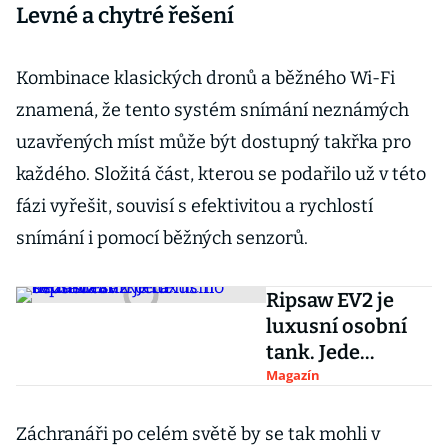
Levné a chytré řešení
Kombinace klasických dronů a běžného Wi-Fi
znamená, že tento systém snímání neznámých
uzavřených míst může být dostupný takřka pro
každého. Složitá část, kterou se podařilo už v této
fázi vyřešit, souvisí s efektivitou a rychlostí
snímání i pomocí běžných senzorů.
Ripsaw EV2 je
luxusní osobní
tank. Jede
sedmdesátkou a
Magazín
nic ho nezastaví
Záchranáři po celém světě by se tak mohli v