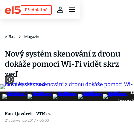
Předplatné
e15.cz
Magazín
Nový systém skenování z dronu
dokáže pomocí Wi-Fi vidět skrz
zeď
11
Fotogal
Karel Javůrek - VTM.cz
21. července 2017
·
06:00