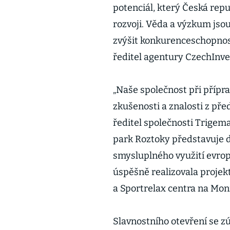
potenciál, který Česká re
rozvoji. Věda a výzkum jsou
zvýšit konkurenceschopnost
ředitel agentury CzechInve
„Naše společnost při přípr
zkušenosti a znalosti z pře
ředitel společnosti Trigem
park Roztoky představuje d
smysluplného využití evrop
úspěšně realizovala proje
a Sportrelax centra na Moní
Slavnostního otevření se zú