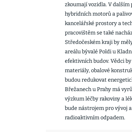
zkoumají vozidla. V dalším
hybridních motorů a palivo
kancelářské prostory a te
pracovištěm se také nacház
Středočeském kraji by měly
areálu bývalé Poldi u Klad
efektivních budov. Vědci b
materiály, obalové konstruk
budou redukovat energetick
Břežanech u Prahy má vyrů
výzkum léčby rakoviny a lé
bude nástrojem pro vývoj a
radioaktivním odpadem.