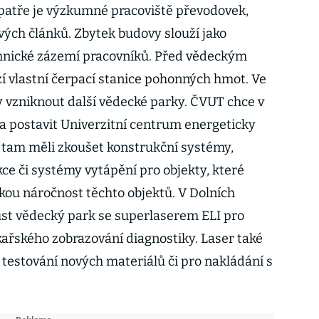
 patře je výzkumné pracoviště převodovek,
vých článků. Zbytek budovy slouží jako
chnické zázemí pracovníků. Před vědeckým
í vlastní čerpací stanice pohonných hmot. Ve
 vzniknout další vědecké parky. ČVUT chce v
na postavit Univerzitní centrum energeticky
y tam měli zkoušet konstrukční systémy,
ce či systémy vytápění pro objekty, které
ou náročnost těchto objektů. V Dolních
st vědecký park se superlaserem ELI pro
kařského zobrazování diagnostiky. Laser také
 testování nových materiálů či pro nakládání s