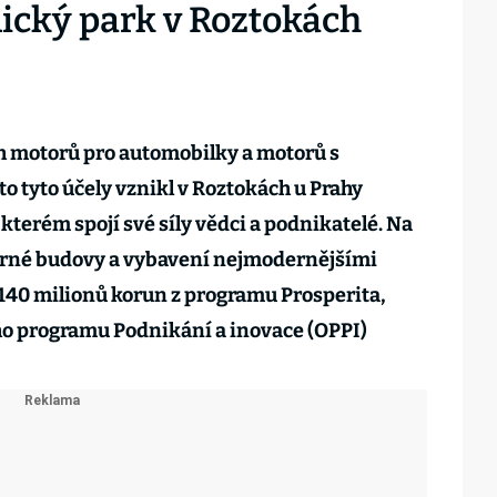
ický park v Roztokách
h motorů pro automobilky a motorů s
o tyto účely vznikl v Roztokách u Prahy
kterém spojí své síly vědci a podnikatelé. Na
orné budovy a vybavení nejmodernějšími
 140 milionů korun z programu Prosperita,
ho programu Podnikání a inovace (OPPI)