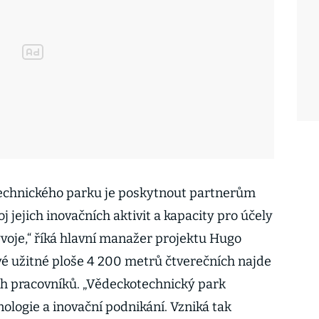
echnického parku je poskytnout partnerům
j jejich inovačních aktivit a kapacity pro účely
oje,“ říká hlavní manažer projektu Hugo
ové užitné ploše 4 200 metrů čtverečních najde
ých pracovníků. „Vědeckotechnický park
ologie a inovační podnikání. Vzniká tak