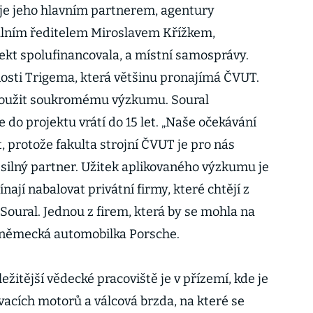
á je jeho hlavním partnerem, agentury
rálním ředitelem Miroslavem Křížkem,
ekt spolufinancovala, a místní samosprávy.
osti Trigema, která většinu pronajímá ČVUT.
loužit soukromému výzkumu. Soural
e do projektu vrátí do 15 let. „Naše očekávání
t, protože fakulta strojní ČVUT je pro nás
silný partner. Užitek aplikovaného výzkumu je
ínají nabalovat privátní firmy, které chtějí z
 Soural. Jednou z firem, která by se mohla na
 německá automobilka Porsche.
ežitější vědecké pracoviště je v přízemí, kde je
acích motorů a válcová brzda, na které se