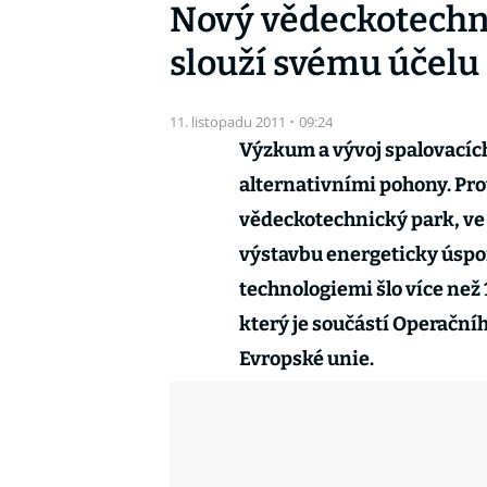
Nový vědeckotechn
slouží svému účelu
11. listopadu 2011
·
09:24
Výzkum a vývoj spalovacíc
alternativními pohony. Prot
vědeckotechnický park, ve 
výstavbu energeticky úsp
technologiemi šlo více než
který je součástí Operační
Evropské unie.