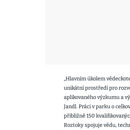
„Hlavním úkolem vědeckot
unikátní prostředí pro rozvo
aplikovaného výzkumu a výv
Jandl. Práci v parku o celk
přibližně 150 kvalifikovan
Roztoky spojuje vědu, techn