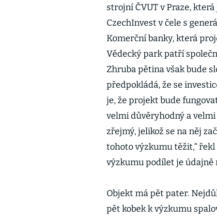
strojní ČVUT v Praze, kter
CzechInvest v čele s gene
Komerční banky, která proj
Vědecký park patří společn
Zhruba pětina však bude s
předpokládá, že se investic
je, že projekt bude fungova
velmi důvěryhodný a velmi 
zřejmý, jelikož se na něj zač
tohoto výzkumu těžit,“ řekl
výzkumu podílet je údajně
Objekt má pět pater. Nejdůl
pět kobek k výzkumu spalov