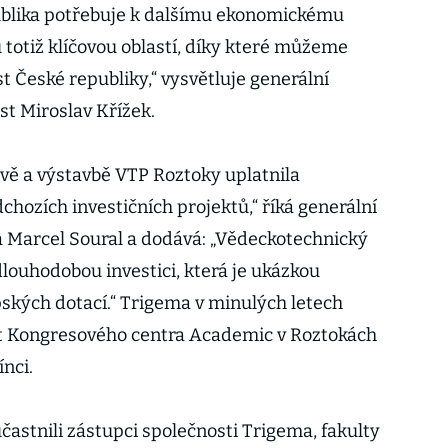
publika potřebuje k dalšímu ekonomickému
 totiž klíčovou oblastí, díky které můžeme
 České republiky,“ vysvětluje generální
st Miroslav Křížek.
avě a výstavbě VTP Roztoky uplatnila
dchozích investičních projektů,“ říká generální
a Marcel Soural a dodává: „Vědeckotechnický
louhodobou investici, která je ukázkou
ských dotací.“ Trigema v minulých letech
kt Kongresového centra Academic v Roztokách
nci.
častnili zástupci společnosti Trigema, fakulty