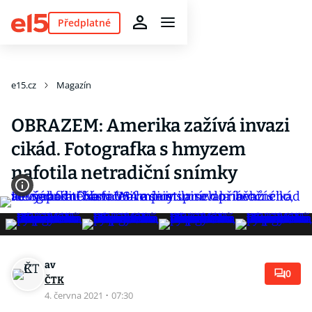
Předplatné
e15.cz
Magazín
OBRAZEM: Amerika zažívá invazi
cikád. Fotografka s hmyzem
nafotila netradiční snímky
av
0
ČTK
4. června 2021
·
07:30