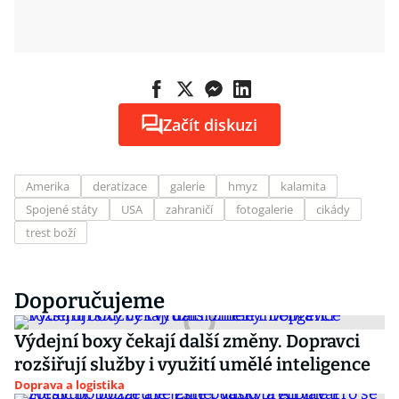
Začít diskuzi
Amerika
deratizace
galerie
hmyz
kalamita
Spojené státy
USA
zahraničí
fotogalerie
cikády
trest boží
Doporučujeme
Výdejní boxy čekají další změny. Dopravci
rozšiřují služby i využití umělé inteligence
Doprava a logistika