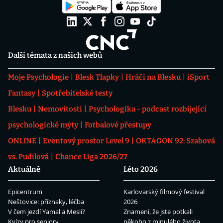
Další témata z našich webů
Moje Psychologie
Blesk Tlapky
Hráči na Blesku
iSport
Fantasy
Spotřebitelské testy
Blesku
Nemovitosti
Psychologika - podcast rozbíjející
psychologické mýty
Fotbalové přestupy
ONLINE
Eventový prostor Level 9
OKTAGON 92: Szabová
vs. Pudilová
Chance Liga 2026/27
Aktuálně
Léto 2026
Epicentrum
Karlovarský filmový festival
Neštovice: příznaky, léčba
2026
V čem jezdí Yamal a Mesii?
Znamení, že jste potkali
Kvízy pro seniory
někoho z minulého života