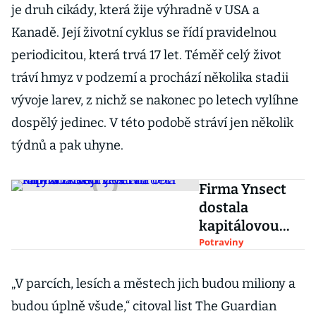
je druh cikády, která žije výhradně v USA a
Kanadě. Její životní cyklus se řídí pravidelnou
periodicitou, která trvá 17 let. Téměř celý život
tráví hmyz v podzemí a prochází několika stadii
vývoje larev, z nichž se nakonec po letech vylíhne
dospělý jedinec. V této podobě stráví jen několik
týdnů a pak uhyne.
Firma Ynsect
dostala
kapitálovou
injekci na obří
Potraviny
hmyzí farmu. Z
červů dělá
„V parcích, lesích a městech jich budou miliony a
krmivo i olej
budou úplně všude,“ citoval list The Guardian