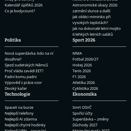
Kalendář úplňků 2026
Astronomické úkazy 2026:
Co je bodycount?
zatmění slunce a další
Jak obléci miminko při
vysokých teplotách?
Jak na dokonalé letní mojito
6 lehkých letních salátů
Politika
Sport 2026
Nová superdávka: kdo na ní
MMA
dosáhne?
Fotbal 2026/27
Sjezd sudetských Němců
Hokej 2026
Proč vláda zavádí EET?
Tenis 2026
Padni komu padni
F1 2026
Výpověď z práce vzor
Atletika 2026
Divoký kačer
Cyklistika 2026
Technologie
Ekonomika
SpaceX na burze
Smrt OSVČ
Nejlepší telefony
Spořicí účty
Nejlepší AI zdarma
Superdávka – změny
Nejlepší chytré hodinky
Důchody 2027
Nejlepší VPN – srovnání
Minimální mzda 2027