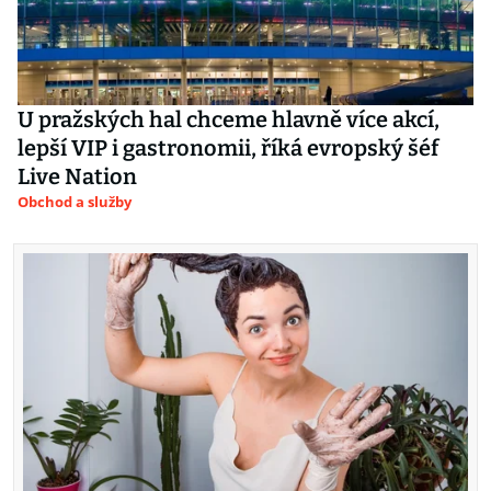
U pražských hal chceme hlavně více akcí,
lepší VIP i gastronomii, říká evropský šéf
Live Nation
Obchod a služby