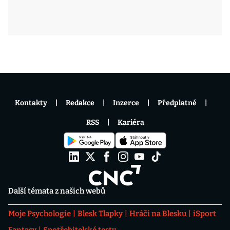
Kontakty
Redakce
Inzerce
Předplatné
RSS
Kariéra
Další témata z našich webů
Moje Psychologie
Blesk Tlapky
Hráči na Blesku
iSport