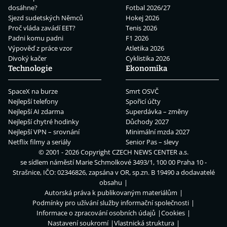
dosáhne?
Fotbal 2026/27
Sjezd sudetských Němců
Hokej 2026
Proč vláda zavádí EET?
Tenis 2026
Padni komu padni
F1 2026
Výpověď z práce vzor
Atletika 2026
Divoký kačer
Cyklistika 2026
Technologie
Ekonomika
SpaceX na burze
Smrt OSVČ
Nejlepší telefony
Spořicí účty
Nejlepší AI zdarma
Superdávka – změny
Nejlepší chytré hodinky
Důchody 2027
Nejlepší VPN – srovnání
Minimální mzda 2027
Netflix filmy a seriály
Senior Pas – slevy
© 2001 - 2026 Copyright
CZECH NEWS CENTER a.s.
se sídlem náměstí Marie Schmolkové 3493/1, 100 00 Praha 10 -
Strašnice, IČO: 02346826, zapsána v OR, sp.zn. B 19490 a dodavatelé
obsahu
Autorská práva k publikovaným materiálům
Podmínky pro užívání služby informační společnosti
Informace o zpracování osobních údajů
Cookies
Nastavení soukromí
Vlastnická struktura