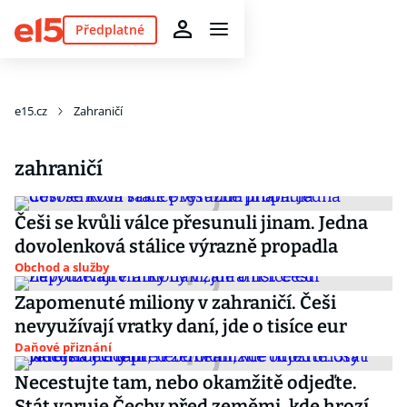
Předplatné
e15.cz
Zahraničí
zahraničí
Češi se kvůli válce přesunuli jinam. Jedna
dovolenková stálice výrazně propadla
Obchod a služby
Zapomenuté miliony v zahraničí. Češi
nevyužívají vratky daní, jde o tisíce eur
Daňové přiznání
Necestujte tam, nebo okamžitě odjeďte.
Stát varuje Čechy před zeměmi, kde hrozí