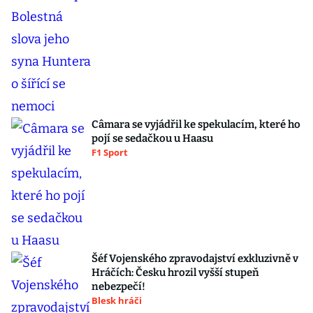
Câmara se vyjádřil ke spekulacím, které ho
pojí se sedačkou u Haasu
F1 Sport
Šéf Vojenského zpravodajství exkluzivně v
Hráčích: Česku hrozil vyšší stupeň
nebezpečí!
Blesk hráči