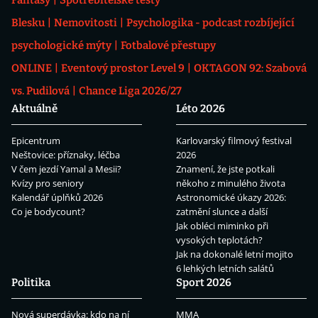
Fantasy
Spotřebitelské testy
Blesku
Nemovitosti
Psychologika - podcast rozbíjející
psychologické mýty
Fotbalové přestupy
ONLINE
Eventový prostor Level 9
OKTAGON 92: Szabová
vs. Pudilová
Chance Liga 2026/27
Aktuálně
Léto 2026
Epicentrum
Karlovarský filmový festival
Neštovice: příznaky, léčba
2026
V čem jezdí Yamal a Mesii?
Znamení, že jste potkali
Kvízy pro seniory
někoho z minulého života
Kalendář úplňků 2026
Astronomické úkazy 2026:
Co je bodycount?
zatmění slunce a další
Jak obléci miminko při
vysokých teplotách?
Jak na dokonalé letní mojito
6 lehkých letních salátů
Politika
Sport 2026
Nová superdávka: kdo na ní
MMA