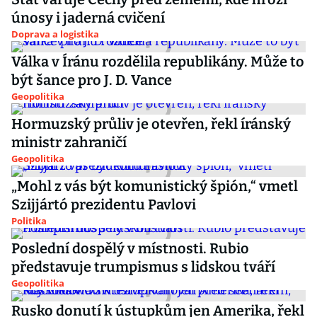
únosy i jaderná cvičení
Doprava a logistika
Válka v Íránu rozdělila republikány. Může to
být šance pro J. D. Vance
Geopolitika
Hormuzský průliv je otevřen, řekl íránský
ministr zahraničí
Geopolitika
„Mohl z vás být komunistický špión,“ vmetl
Szijjártó prezidentu Pavlovi
Politika
Poslední dospělý v místnosti. Rubio
představuje trumpismus s lidskou tváří
Geopolitika
Rusko donutí k ústupkům jen Amerika, řekl