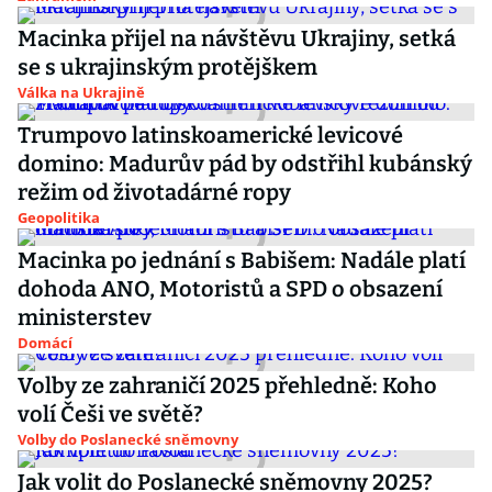
Macinka přijel na návštěvu Ukrajiny, setká
se s ukrajinským protějškem
Válka na Ukrajině
Trumpovo latinskoamerické levicové
domino: Madurův pád by odstřihl kubánský
režim od životadárné ropy
Geopolitika
Macinka po jednání s Babišem: Nadále platí
dohoda ANO, Motoristů a SPD o obsazení
ministerstev
Domácí
Volby ze zahraničí 2025 přehledně: Koho
volí Češi ve světě?
Volby do Poslanecké sněmovny
Jak volit do Poslanecké sněmovny 2025?