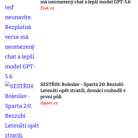
má neomezený chat a lepší model GPT-5.6
Živě.cz
SESTŘIH: Boleslav - Sparta 2:0. Bezzubí
Letenští opět ztratili, domácí rozhodli v
první půli
iSport.cz