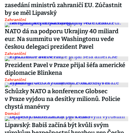
zasedání ministrů zahraničí EU. Zúčastnit
by se měl Lipavský
Zahraniční
NATO dá na podporu Ukrajiny 40 miliard
eur. Na summitu ve Washingtonu vede
českou delegaci prezident Pavel
Zahraniční
Prezident Pavel v Praze přijal šéfa americké
diplomacie Blinkena
Zahraniční
Schůzky NATO a konference Globsec
v Praze vyjdou na desítky milionů. Policie
chystá manévry
Domácí
Lipavský: Babiš začíná být kvůli svým
výrokům bezpečnostní hrozbou pro Česko