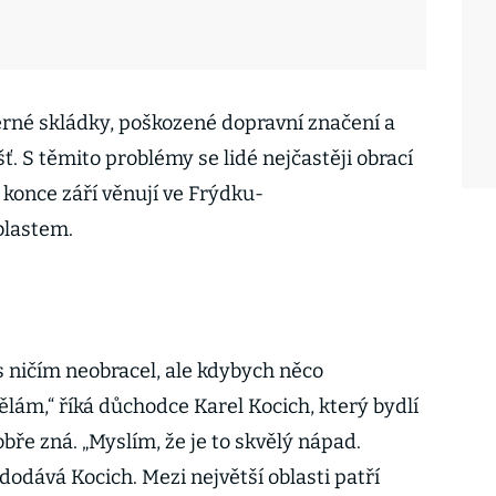
erné skládky, poškozené dopravní značení a
. S těmito problémy se lidé nejčastěji obrací
d konce září věnují ve Frýdku-
blastem.
s ničím neobracel, ale kdybych něco
dělám,“ říká důchodce Karel Kocich, který bydlí
bře zná. „Myslím, že je to skvělý nápad.
dodává Kocich. Mezi největší oblasti patří