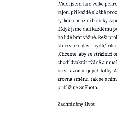
„Viděl jsem tam velké pokro
rajon, při každé službě proc
ty, kdo nasazují botičky,vz
„Když jsme dali každému poli
ho lidé brát vážně. Řeší pro
kteří v té oblasti bydlí,“ řík
„Chceme, aby se strážníci o
chodí dvakrát týdně a musí
na strážníky i jejich fotky. 
zrovna směnu, tak se s ním
přibližuje Sněhota.
Zachráněný život