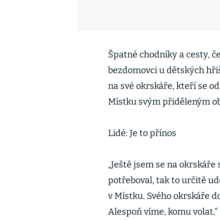
Špatné chodníky a cesty, č
bezdomovci u dětských hřišť
na své okrskáře, kteří se o
Místku svým přiděleným o
Lidé: Je to přínos
„Ještě jsem se na okrskáře 
potřeboval, tak to určitě u
v Místku. Svého okrskáře do
Alespoň víme, komu volat,“ 