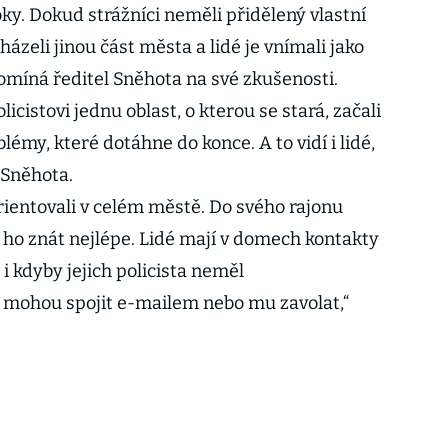
ky. Dokud strážníci neměli přidělený vlastní
házeli jinou část města a lidé je vnímali jako
pomíná ředitel Sněhota na své zkušenosti.
cistovi jednu oblast, o kterou se stará, začali
blémy, které dotáhne do konce. A to vidí i lidé,
á Sněhota.
rientovali v celém městě. Do svého rajonu
 ho znát nejlépe. Lidé mají v domech kontakty
A i kdyby jejich policista neměl
 mohou spojit e-mailem nebo mu zavolat,“