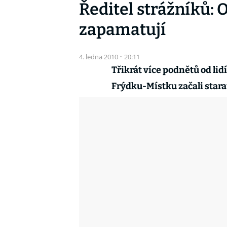
Ředitel strážníků: O
zapamatují
4. ledna 2010
·
20:11
Třikrát více podnětů od lidí
Frýdku-Místku začali starat