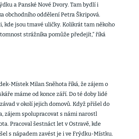
rýdku a Panské Nové Dvory. Tam bydlí i
a obchodního oddělení Petra Škripová.
, kde jsou tmavé uličky. Kolikrát tam někoho
ítomnost strážníka pomůže předejít,“ říká
ýdek-Místek Milan Sněhota říká, že zájem o
krskáře máme od konce září. Do té doby lidé
 závad v okolí jejich domovů. Když přišel do
ta, zájem spolupracovat s námi narostl
ta. Pracoval šestnáct let v Ostravě, kde
řišel s nápadem zavést je i ve Frýdku-Místku.