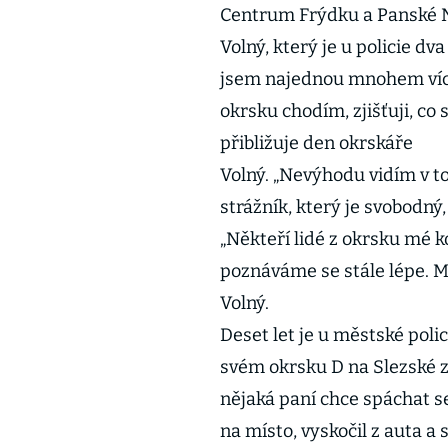
Centrum Frýdku a Panské N
Volný, který je u policie dv
jsem najednou mnohem více 
okrsku chodím, zjišťuji, co 
přibližuje den okrskáře
Volný. „Nevýhodu vidím v to
strážník, který je svobodný,
„Někteří lidé z okrsku mé k
poznáváme se stále lépe. Mo
Volný.
Deset let je u městské polic
svém okrsku D na Slezské zac
nějaká paní chce spáchat se
na místo, vyskočil z auta a s