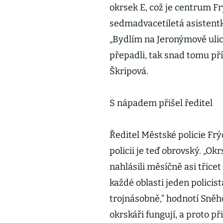
okrsek E, což je centrum F
sedmadvacetiletá asistentk
„Bydlím na Jeronýmově ulici
přepadli, tak snad tomu př
Škripová.
S nápadem přišel ředitel
Ředitel Městské policie Fr
policii je teď obrovský. „O
nahlásili měsíčně asi třicet
každé oblasti jeden policis
trojnásobně,“ hodnotí Sněho
okrskáři fungují, a proto p