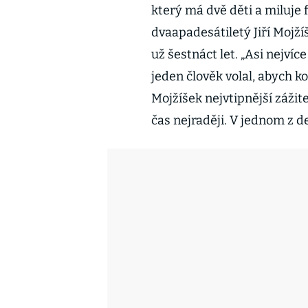
který má dvě děti a miluje f
dvaapadesátiletý Jiří Mojžíš
už šestnáct let. „Asi nejvíc
jeden člověk volal, abych k
Mojžíšek nejvtipnější zážite
čas nejraději. V jednom z 