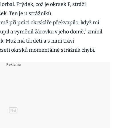
lorbal. Frýdek, což je okrsek F, stráží
ek. Ten je u strážníků
e mě při práci okrskáře překvapilo, když mi
oupil a vyměnil žárovku v jeho domě,“ zmínil
k. Muž má tři děti a s nimi tráví
deseti okrsků momentálně strážník chybí.