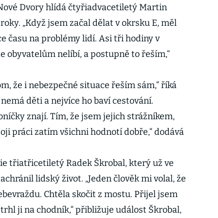
ové Dvory hlídá čtyřiadvacetiletý Martin
a roky. „Když jsem začal dělat v okrsku E, měl
času na problémy lidí. Asi tři hodiny v
se obyvatelům nelíbí, a postupně to řeším,“
m, že i nebezpečné situace řeším sám,“ říká
 nemá děti a nejvíce ho baví cestování.
oníčky znají. Tím, že jsem jejich strážníkem,
ji práci zatím všichni hodnotí dobře,“ dodává
ie třiatřicetiletý Radek Škrobal, který už ve
hránil lidský život. „Jeden člověk mi volal, že
bevraždu. Chtěla skočit z mostu. Přijel jsem
trhl ji na chodník,“ přibližuje událost Škrobal,