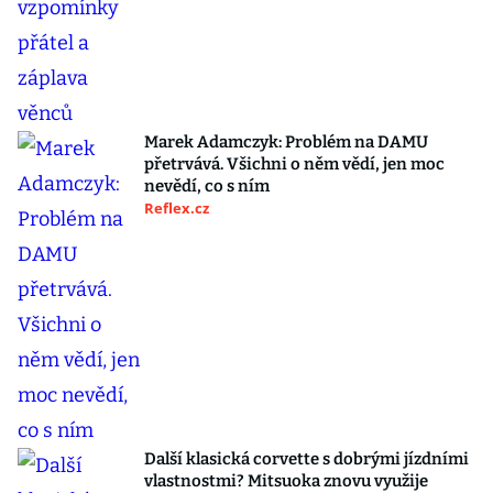
Marek Adamczyk: Problém na DAMU
přetrvává. Všichni o něm vědí, jen moc
nevědí, co s ním
Reflex.cz
Další klasická corvette s dobrými jízdními
vlastnostmi? Mitsuoka znovu využije