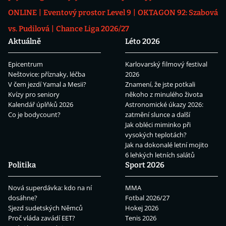
ONLINE
Eventový prostor Level 9
OKTAGON 92: Szabová
vs. Pudilová
Chance Liga 2026/27
Aktuálně
Léto 2026
Epicentrum
Karlovarský filmový festival
Neštovice: příznaky, léčba
2026
V čem jezdí Yamal a Mesii?
Znamení, že jste potkali
Kvízy pro seniory
někoho z minulého života
Kalendář úplňků 2026
Astronomické úkazy 2026:
Co je bodycount?
zatmění slunce a další
Jak obléci miminko při
vysokých teplotách?
Jak na dokonalé letní mojito
6 lehkých letních salátů
Politika
Sport 2026
Nová superdávka: kdo na ní
MMA
dosáhne?
Fotbal 2026/27
Sjezd sudetských Němců
Hokej 2026
Proč vláda zavádí EET?
Tenis 2026