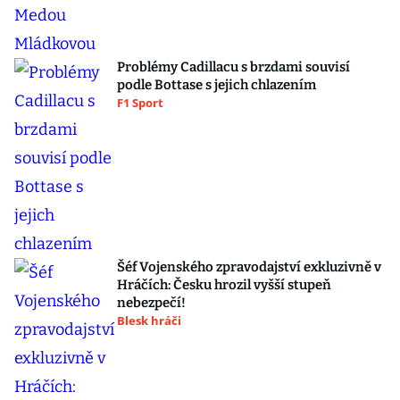
Problémy Cadillacu s brzdami souvisí
podle Bottase s jejich chlazením
F1 Sport
Šéf Vojenského zpravodajství exkluzivně v
Hráčích: Česku hrozil vyšší stupeň
nebezpečí!
Blesk hráči