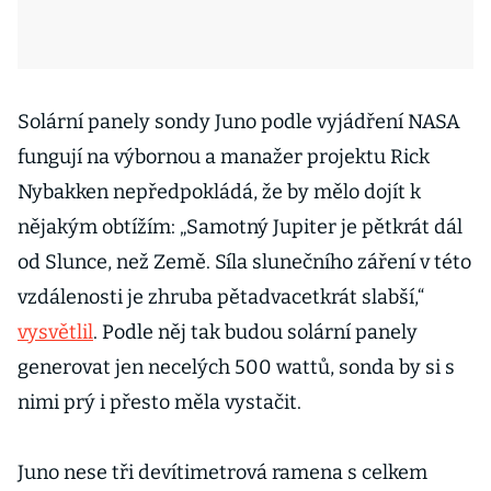
Solární panely sondy Juno podle vyjádření NASA
fungují na výbornou a manažer projektu Rick
Nybakken nepředpokládá, že by mělo dojít k
nějakým obtížím: „Samotný Jupiter je pětkrát dál
od Slunce, než Země. Síla slunečního záření v této
vzdálenosti je zhruba pětadvacetkrát slabší,“
vysvětlil
. Podle něj tak budou solární panely
generovat jen necelých 500 wattů, sonda by si s
nimi prý i přesto měla vystačit.
Juno nese tři devítimetrová ramena s celkem