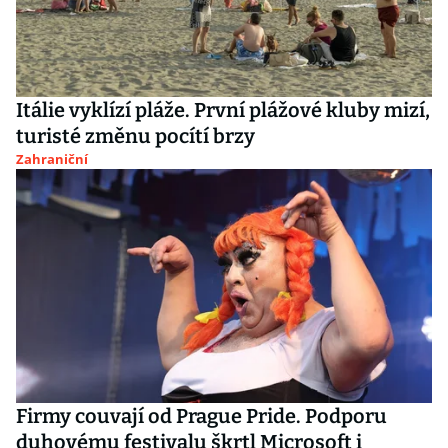
Itálie vyklízí pláže. První plážové kluby mizí,
turisté změnu pocítí brzy
Zahraniční
Firmy couvají od Prague Pride. Podporu
duhovému festivalu škrtl Microsoft i