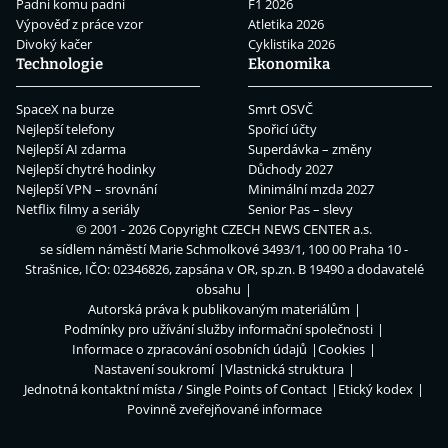
Padni komu padni
F1 2026
Výpověď z práce vzor
Atletika 2026
Divoký kačer
Cyklistika 2026
Technologie
Ekonomika
SpaceX na burze
Smrt OSVČ
Nejlepší telefony
Spořicí účty
Nejlepší AI zdarma
Superdávka – změny
Nejlepší chytré hodinky
Důchody 2027
Nejlepší VPN – srovnání
Minimální mzda 2027
Netflix filmy a seriály
Senior Pas – slevy
© 2001 - 2026 Copyright
CZECH NEWS CENTER a.s.
se sídlem náměstí Marie Schmolkové 3493/1, 100 00 Praha 10 -
Strašnice, IČO: 02346826, zapsána v OR, sp.zn. B 19490 a dodavatelé
obsahu
Autorská práva k publikovaným materiálům
Podmínky pro užívání služby informační společnosti
Informace o zpracování osobních údajů
Cookies
Nastavení soukromí
Vlastnická struktura
Jednotná kontaktní místa / Single Points of Contact
Etický kodex
Povinně zveřejňované informace