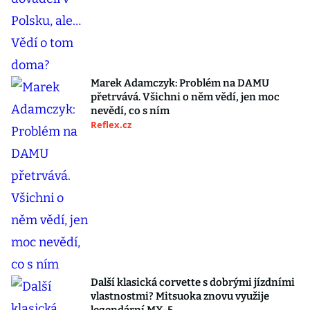
Marek Adamczyk: Problém na DAMU
přetrvává. Všichni o něm vědí, jen moc
nevědí, co s ním
Reflex.cz
Další klasická corvette s dobrými jízdními
vlastnostmi? Mitsuoka znovu využije