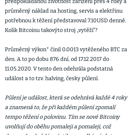
předpokládanou životnost zařízení přes 4 roky a
průměrný náklad na hosting, servis a elektřinu
potřebnou k těžení představoval 7.10USD denně.
Kolik Bitcoinu takovýto stroj „vytěží“?
Průměrný výkon* činil 0.0013 vytěženého BTC za
den. A to po dobu 876 dní, od 17.12.2017 do
11.05.2020. V tento den odehrála podstatná
událost a to tzv. halving, česky půlení.
Půlení je událost, která se odehrává každé 4 roky
a znamená to, že při každém půlení zpomalí
tempo těžení o polovinu. Tím se nové Bitcoiny
uvolňují do oběhu pomaleji a pomaleji, což