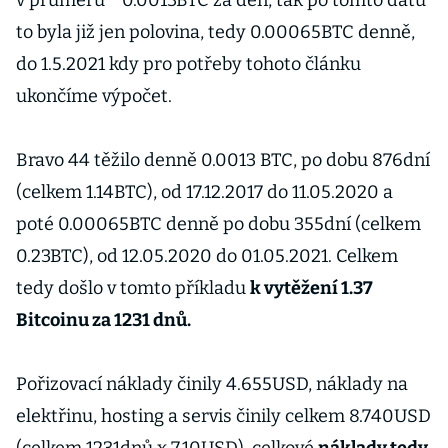
v průměru* 0.0013BTC za den, tak po tomto datu
to byla již jen polovina, tedy 0.00065BTC denně,
do 1.5.2021 kdy pro potřeby tohoto článku
ukončíme výpočet.
Bravo 44 těžilo denně 0.0013 BTC, po dobu 876dní
(celkem 1.14BTC), od 17.12.2017 do 11.05.2020 a
poté 0.00065BTC denně po dobu 355dní (celkem
0.23BTC), od 12.05.2020 do 01.05.2021. Celkem
tedy došlo v tomto příkladu
k vytěžení 1.37
Bitcoinu za 1231 dnů.
Pořizovací náklady činily 4.655USD, náklady na
elektřinu, hosting a servis činily celkem 8.740USD