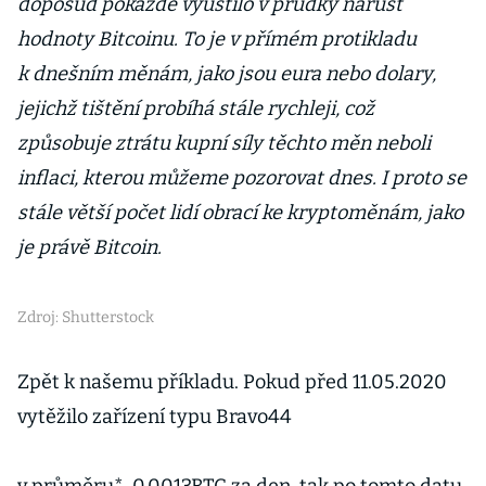
doposud pokaždé vyústilo v prudký nárůst
hodnoty Bitcoinu. To je v přímém protikladu
k dnešním měnám, jako jsou eura nebo dolary,
jejichž tištění probíhá stále rychleji, což
způsobuje ztrátu kupní síly těchto měn neboli
inflaci, kterou můžeme pozorovat dnes. I proto se
stále větší počet lidí obrací ke kryptoměnám, jako
je právě Bitcoin.
Zdroj: Shutterstock
Zpět k našemu příkladu. Pokud před 11.05.2020
vytěžilo zařízení typu Bravo44