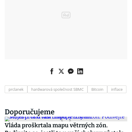
prclanek
hardwarová společnost SBMC
Bitcoin
inflace
Doporučujeme
Vláda proškrtala mapu větrných zón.