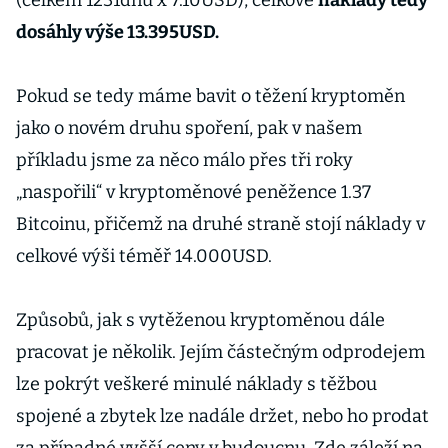
(celkem 1231dnů x 7.10USD), celkové
náklady tedy
dosáhly výše 13.395USD.
Pokud se tedy máme bavit o těžení kryptoměn
jako o novém druhu spoření, pak v našem
příkladu jsme za něco málo přes tři roky
„naspořili“ v kryptoměnové peněžence 1.37
Bitcoinu, přičemž na druhé straně stojí náklady v
celkové výši téměř 14.000USD.
Způsobů, jak s vytěženou kryptoměnou dále
pracovat je několik. Jejím částečným odprodejem
lze pokrýt veškeré minulé náklady s těžbou
spojené a zbytek lze nadále držet, nebo ho prodat