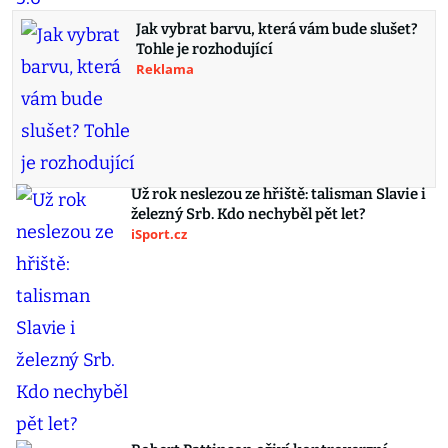
Jak vybrat barvu, která vám bude slušet?
Tohle je rozhodující
Reklama
Už rok neslezou ze hřiště: talisman Slavie i
železný Srb. Kdo nechyběl pět let?
iSport.cz