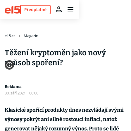
Předplatné
e15.cz
Magazín
Těžení kryptoměn jako nový
způsob spoření?
Reklama
30. září 2021
·
00:00
Klasické spořící produkty dnes nezvládají svými
výnosy pokrýt ani silně rostoucí inflaci, natož
generovat nějaký rozumný výnos. Proto se lidé