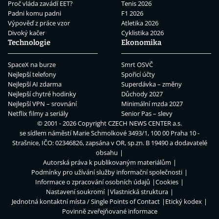
Proč vláda zavádí EET?
Tenis 2026
Padni komu padni
F1 2026
Výpověď z práce vzor
Atletika 2026
Divoký kačer
Cyklistika 2026
Technologie
Ekonomika
SpaceX na burze
Smrt OSVČ
Nejlepší telefony
Spořicí účty
Nejlepší AI zdarma
Superdávka – změny
Nejlepší chytré hodinky
Důchody 2027
Nejlepší VPN – srovnání
Minimální mzda 2027
Netflix filmy a seriály
Senior Pas – slevy
© 2001 - 2026 Copyright
CZECH NEWS CENTER a.s.
se sídlem náměstí Marie Schmolkové 3493/1, 100 00 Praha 10 -
Strašnice, IČO: 02346826, zapsána v OR, sp.zn. B 19490 a dodavatelé
obsahu
Autorská práva k publikovaným materiálům
Podmínky pro užívání služby informační společnosti
Informace o zpracování osobních údajů
Cookies
Nastavení soukromí
Vlastnická struktura
Jednotná kontaktní místa / Single Points of Contact
Etický kodex
Povinně zveřejňované informace