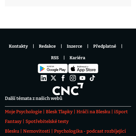
Kontakty
Redakce
Inzerce
Předplatné
RSS
Kariéra
Další témata z našich webů
Moje Psychologie
Blesk Tlapky
Hráči na Blesku
iSport
Fantasy
Spotřebitelské testy
Blesku
Nemovitosti
Psychologika - podcast rozbíjející