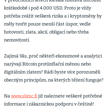
V předchozích letech klesala hodnota Bitcoinu
krátkodobě i pod 4.000 USD. Proto je vždy
potřeba zvážit veškerá rizika a i kryptoměny by
měly tvořit pouze menší část úspor, vedle
hotovosti, zlata, akcií, obligací nebo třeba
nemovitostí.
Zajímá Vás, proč někteří ekonomové a analytici
nazývají Bitcoin protiinflační měnou nebo
digitálním zlatem? Rádi byste více porozuměli
obecným principům, na kterých těžení funguje?
Na
www.sbmc.fi
již naleznete veškeré potřebné
informace i zákaznickou podporu v češtině!