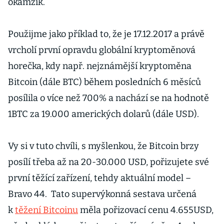
okamžik.
Použijme jako příklad to, že je 17.12.2017 a právě
vrcholí první opravdu globální kryptoměnová
horečka, kdy např. nejznámější kryptoměna
Bitcoin (dále BTC) během posledních 6 měsíců
posílila o více než 700% a nachází se na hodnotě
1BTC za 19.000 amerických dolarů (dále USD).
Vy si v tuto chvíli, s myšlenkou, že Bitcoin brzy
posílí třeba až na 20-30.000 USD, pořizujete své
první těžící zařízení, tehdy aktuální model –
Bravo 44. Tato supervýkonná sestava určená
k
těžení Bitcoinu
měla pořizovací cenu 4.655USD,