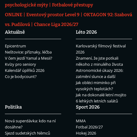
psychologické mýty
Fotbalové přestupy
ONLINE
Eventový prostor Level 9
OKTAGON 92: Szabová
vs. Pudilová
Chance Liga 2026/27
Aktuálně
Léto 2026
Epicentrum
Karlovarský filmový festival
Neštovice: příznaky, léčba
2026
V čem jezdí Yamal a Mesii?
Znamení, že jste potkali
Kvízy pro seniory
někoho z minulého života
Kalendář úplňků 2026
Astronomické úkazy 2026:
Co je bodycount?
zatmění slunce a další
Jak obléci miminko při
vysokých teplotách?
Jak na dokonalé letní mojito
6 lehkých letních salátů
Politika
Sport 2026
Nová superdávka: kdo na ní
MMA
dosáhne?
Fotbal 2026/27
Sjezd sudetských Němců
Hokej 2026