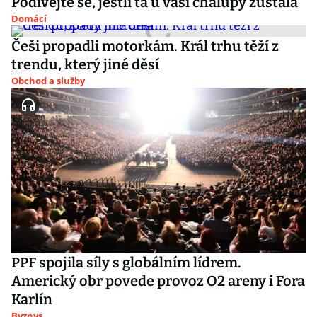
Podívejte se, jestli ta u vaší chalupy zůstala
Domácí
Češi propadli motorkám. Král trhu těží z
trendu, který jiné děsí
Obchod a služby
PPF spojila síly s globálním lídrem.
Americký obr povede provoz O2 areny i Fora
Karlín
Byznys