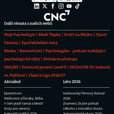
Další témata z našich webů
Moje Psychologie
Blesk Tlapky
Hráči na Blesku
iSport
Fantasy
Spotřebitelské testy
Blesku
Nemovitosti
Psychologika - podcast rozbíjející
psychologické mýty
Fotbalové přestupy
ONLINE
Eventový prostor Level 9
OKTAGON 92: Szabová
vs. Pudilová
Chance Liga 2026/27
Aktuálně
Léto 2026
Epicentrum
Karlovarský filmový festival
Neštovice: příznaky, léčba
2026
V čem jezdí Yamal a Mesii?
Znamení, že jste potkali
Kvízy pro seniory
někoho z minulého života
Kalendář úplňků 2026
Astronomické úkazy 2026: