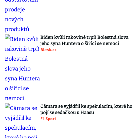
Biden kvůli rakovině trpí! Bolestná slova
jeho syna Huntera o šířící se nemoci
Blesk.cz
Câmara se vyjádřil ke spekulacím, které ho
pojí se sedačkou u Haasu
F1 Sport