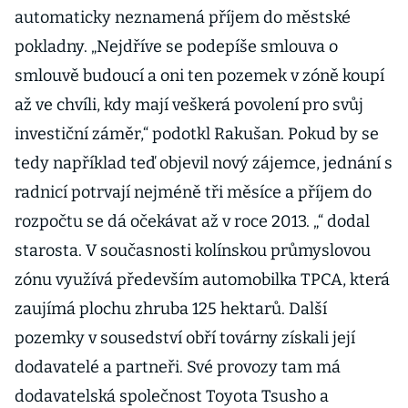
automaticky neznamená příjem do městské
pokladny. „Nejdříve se podepíše smlouva o
smlouvě budoucí a oni ten pozemek v zóně koupí
až ve chvíli, kdy mají veškerá povolení pro svůj
investiční záměr,“ podotkl Rakušan. Pokud by se
tedy například teď objevil nový zájemce, jednání s
radnicí potrvají nejméně tři měsíce a příjem do
rozpočtu se dá očekávat až v roce 2013. „“ dodal
starosta. V současnosti kolínskou průmyslovou
zónu využívá především automobilka TPCA, která
zaujímá plochu zhruba 125 hektarů. Další
pozemky v sousedství obří továrny získali její
dodavatelé a partneři. Své provozy tam má
dodavatelská společnost Toyota Tsusho a