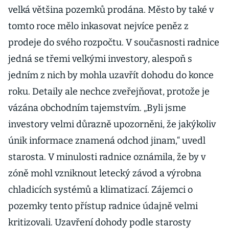
velká většina pozemků prodána. Město by také v
tomto roce mělo inkasovat nejvíce peněz z
prodeje do svého rozpočtu. V současnosti radnice
jedná se třemi velkými investory, alespoň s
jedním z nich by mohla uzavřít dohodu do konce
roku. Detaily ale nechce zveřejňovat, protože je
vázána obchodním tajemstvím. „Byli jsme
investory velmi důrazně upozorněni, že jakýkoliv
únik informace znamená odchod jinam,“ uvedl
starosta. V minulosti radnice oznámila, že by v
zóně mohl vzniknout letecký závod a výrobna
chladicích systémů a klimatizací. Zájemci o
pozemky tento přístup radnice údajně velmi
kritizovali. Uzavření dohody podle starosty