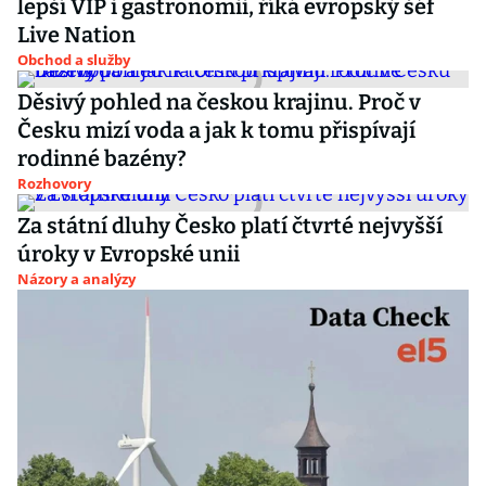
lepší VIP i gastronomii, říká evropský šéf
Live Nation
Obchod a služby
Děsivý pohled na českou krajinu. Proč v
Česku mizí voda a jak k tomu přispívají
rodinné bazény?
Rozhovory
Za státní dluhy Česko platí čtvrté nejvyšší
úroky v Evropské unii
Názory a analýzy