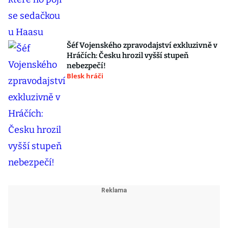
Šéf Vojenského zpravodajství exkluzivně v
Hráčích: Česku hrozil vyšší stupeň
nebezpečí!
Blesk hráči