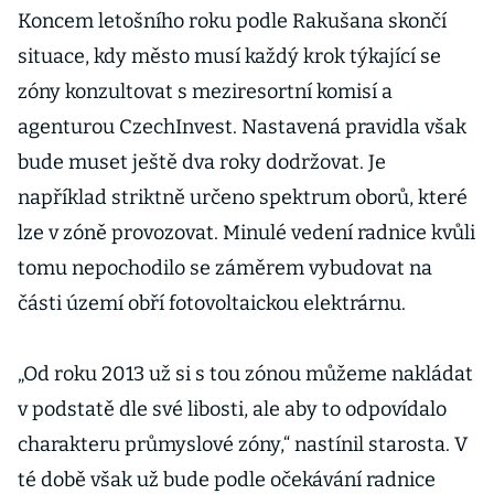
Koncem letošního roku podle Rakušana skončí
situace, kdy město musí každý krok týkající se
zóny konzultovat s meziresortní komisí a
agenturou CzechInvest. Nastavená pravidla však
bude muset ještě dva roky dodržovat. Je
například striktně určeno spektrum oborů, které
lze v zóně provozovat. Minulé vedení radnice kvůli
tomu nepochodilo se záměrem vybudovat na
části území obří fotovoltaickou elektrárnu.
„Od roku 2013 už si s tou zónou můžeme nakládat
v podstatě dle své libosti, ale aby to odpovídalo
charakteru průmyslové zóny,“ nastínil starosta. V
té době však už bude podle očekávání radnice