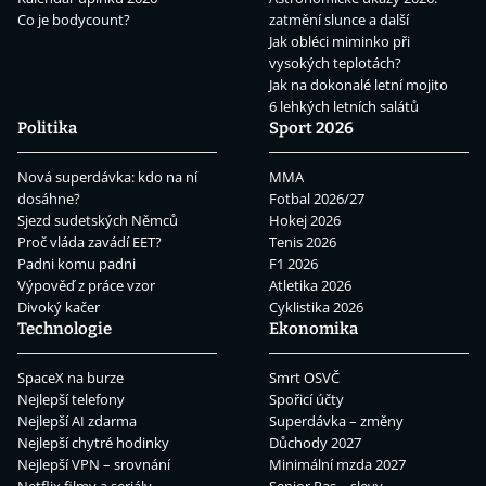
Co je bodycount?
zatmění slunce a další
Jak obléci miminko při
vysokých teplotách?
Jak na dokonalé letní mojito
6 lehkých letních salátů
Politika
Sport 2026
Nová superdávka: kdo na ní
MMA
dosáhne?
Fotbal 2026/27
Sjezd sudetských Němců
Hokej 2026
Proč vláda zavádí EET?
Tenis 2026
Padni komu padni
F1 2026
Výpověď z práce vzor
Atletika 2026
Divoký kačer
Cyklistika 2026
Technologie
Ekonomika
SpaceX na burze
Smrt OSVČ
Nejlepší telefony
Spořicí účty
Nejlepší AI zdarma
Superdávka – změny
Nejlepší chytré hodinky
Důchody 2027
Nejlepší VPN – srovnání
Minimální mzda 2027
Netflix filmy a seriály
Senior Pas – slevy