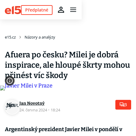
Předplatné
e15.cz
Názory a analýzy
Afuera po česku? Milei je dobrá
inspirace, ale hloupé škrty mohou
přinést víc škody
Jan Novotný
3
24. června 2024
·
18:24
Argentinský prezident Javier Milei v pondělí v