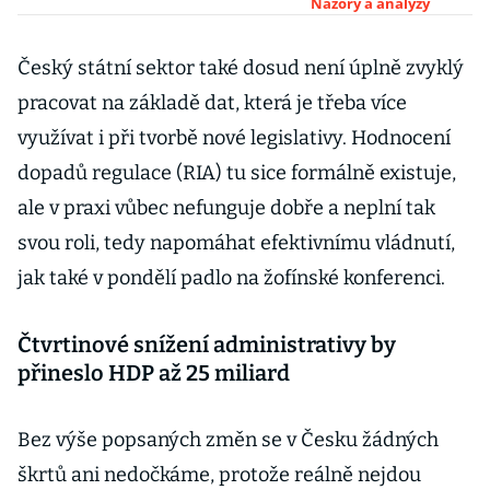
hyperinflací
Názory a analýzy
zatím neuspěl.
Co s tím udělá
Český státní sektor také dosud není úplně zvyklý
prezident
pracovat na základě dat, která je třeba více
Milei?
využívat i při tvorbě nové legislativy. Hodnocení
dopadů regulace (RIA) tu sice formálně existuje,
ale v praxi vůbec nefunguje dobře a neplní tak
svou roli, tedy napomáhat efektivnímu vládnutí,
jak také v pondělí padlo na žofínské konferenci.
Čtvrtinové snížení administrativy by
přineslo HDP až 25 miliard
Bez výše popsaných změn se v Česku žádných
škrtů ani nedočkáme, protože reálně nejdou