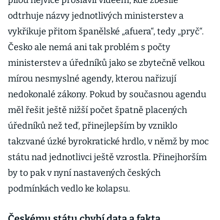
pilou nejvíce proslavil videem, kde zběsile
odtrhuje názvy jednotlivých ministerstev a
vykřikuje přitom španělské „afuera“, tedy „pryč“.
Česko ale nemá ani tak problém s počty
ministerstev a úředníků jako se zbytečně velkou
mírou nesmyslné agendy, kterou nařizují
nedokonalé zákony. Pokud by současnou agendu
měl řešit ještě nižší počet špatně placených
úředníků než teď, přinejlepším by vzniklo
takzvané úzké byrokratické hrdlo, v němž by moc
státu nad jednotlivci ještě vzrostla. Přinejhorším
by to pak v nyní nastavených českých
podmínkách vedlo ke kolapsu.
Českému státu chybí data a fakta