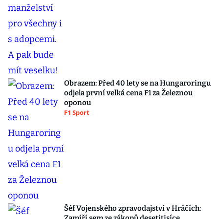
Obrazem: Před 40 lety se na Hungaroringu
odjela první velká cena F1 za Železnou
oponou
F1 Sport
Šéf Vojenského zpravodajství v Hráčích:
Zamíří sem ze zákopů desetitisíce