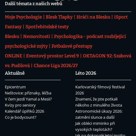
Další témata z našich webů
Moje Psychologie
Blesk Tlapky
Hráči na Blesku
iSport
Fantasy
Spotřebitelské testy
Blesku
Nemovitosti
Psychologika - podcast rozbíjející
psychologické mýty
Fotbalové přestupy
ONLINE
Eventový prostor Level 9
OKTAGON 92: Szabová
vs. Pudilová
Chance Liga 2026/27
Aktuálně
Léto 2026
Epicentrum
Karlovarský filmový festival
Neštovice: příznaky, léčba
2026
V čem jezdí Yamal a Mesii?
Znamení, že jste potkali
Kvízy pro seniory
někoho z minulého života
Kalendář úplňků 2026
Astronomické úkazy 2026:
Co je bodycount?
zatmění slunce a další
Jak obléci miminko při
vysokých teplotách?
Jak na dokonalé letní mojito