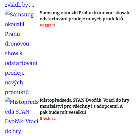
Samsung okouzlil Prahu dronovou show k
odstartování prodeje nových produktů
Poggers
Místopředseda STAN Dvořák: Vrací do hry
manželství pro všechny i s adopcemi. A
pak bude mít veselku!
Blesk.cz