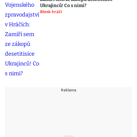
Ukrajinců! Co s nimi?
Blesk hráči