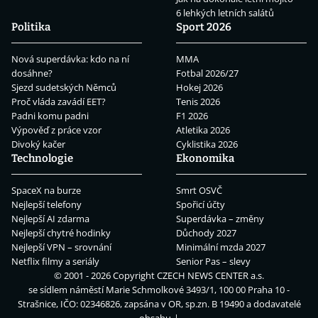
6 lehkých letních salátů
Politika
Sport 2026
Nová superdávka: kdo na ní
MMA
dosáhne?
Fotbal 2026/27
Sjezd sudetských Němců
Hokej 2026
Proč vláda zavádí EET?
Tenis 2026
Padni komu padni
F1 2026
Výpověď z práce vzor
Atletika 2026
Divoký kačer
Cyklistika 2026
Technologie
Ekonomika
SpaceX na burze
Smrt OSVČ
Nejlepší telefony
Spořicí účty
Nejlepší AI zdarma
Superdávka – změny
Nejlepší chytré hodinky
Důchody 2027
Nejlepší VPN – srovnání
Minimální mzda 2027
Netflix filmy a seriály
Senior Pas – slevy
© 2001 - 2026 Copyright
CZECH NEWS CENTER a.s.
se sídlem náměstí Marie Schmolkové 3493/1, 100 00 Praha 10 -
Strašnice, IČO: 02346826, zapsána v OR, sp.zn. B 19490 a dodavatelé