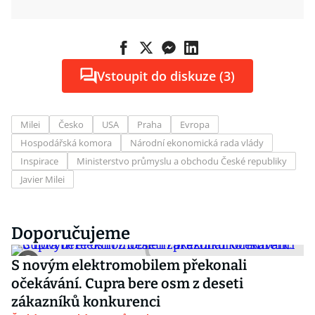
Vstoupit do diskuze (3)
Milei
Česko
USA
Praha
Evropa
Hospodářská komora
Národní ekonomická rada vlády
Inspirace
Ministerstvo průmyslu a obchodu České republiky
Javier Milei
Doporučujeme
S novým elektromobilem překonali
očekávání. Cupra bere osm z deseti
zákazníků konkurenci