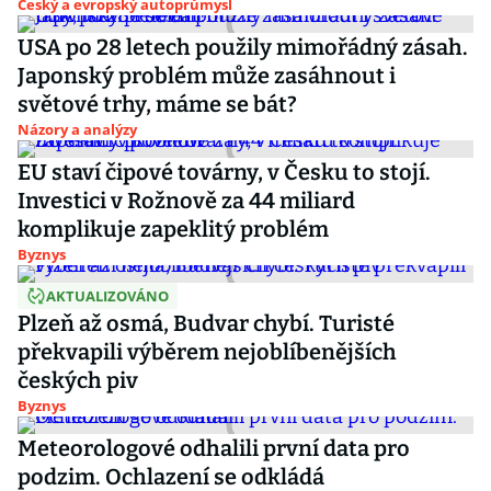
Český a evropský autoprůmysl
USA po 28 letech použily mimořádný zásah.
Japonský problém může zasáhnout i
světové trhy, máme se bát?
Názory a analýzy
EU staví čipové továrny, v Česku to stojí.
Investici v Rožnově za 44 miliard
komplikuje zapeklitý problém
Byznys
AKTUALIZOVÁNO
Plzeň až osmá, Budvar chybí. Turisté
překvapili výběrem nejoblíbenějších
českých piv
Byznys
Meteorologové odhalili první data pro
podzim. Ochlazení se odkládá