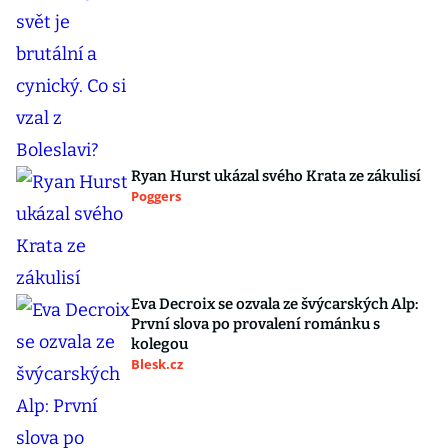
Ryan Hurst ukázal svého Krata ze zákulisí
Poggers
Eva Decroix se ozvala ze švýcarských Alp:
První slova po provalení románku s
kolegou
Blesk.cz