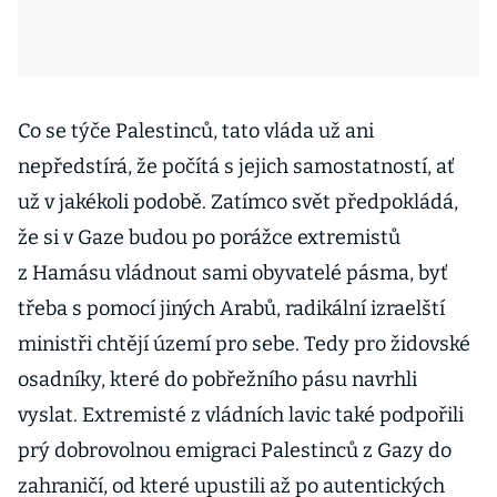
Co se týče Palestinců, tato vláda už ani
nepředstírá, že počítá s jejich samostatností, ať
už v jakékoli podobě. Zatímco svět předpokládá,
že si v Gaze budou po porážce extremistů
z Hamásu vládnout sami obyvatelé pásma, byť
třeba s pomocí jiných Arabů, radikální izraelští
ministři chtějí území pro sebe. Tedy pro židovské
osadníky, které do pobřežního pásu navrhli
vyslat. Extremisté z vládních lavic také podpořili
prý dobrovolnou emigraci Palestinců z Gazy do
zahraničí, od které upustili až po autentických