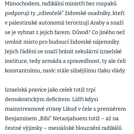
Mimochodem, radikální ministři bez rozpaků
podporují ty „zdivočelé“ židovské osadníky, kteří
v palestinské autonomii terorizují Araby a snaží
se je vyhnat z jejich farem. Důvod? Co jiného než
uvolnit místo pro budoucí židovské nájemníky.
Jejich řádění se snaží bránit sekulární izraelské
instituce, tedy armáda a spravedlnost, ty ale čelí
konstantnímu, navíc stále silnějšímu tlaku vlády.
Izraelská pravice jako celek totiž trpí
demokratickým deficitem. Lídři kdysi
mainstreamové strany Likud v čele s premiérem
Benjaminem „Bibi“ Netanjahuem totiž – až na
čestné výjimky – mesiášské blouznění radikálů