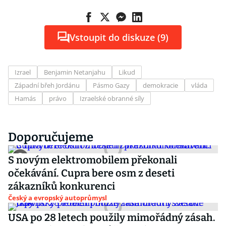
Vstoupit do diskuze (9)
Izrael
Benjamin Netanjahu
Likud
Západní břeh Jordánu
Pásmo Gazy
demokracie
vláda
Hamás
právo
Izraelské obranné síly
Doporučujeme
S novým elektromobilem překonali
očekávání. Cupra bere osm z deseti
zákazníků konkurenci
Český a evropský autoprůmysl
USA po 28 letech použily mimořádný zásah.