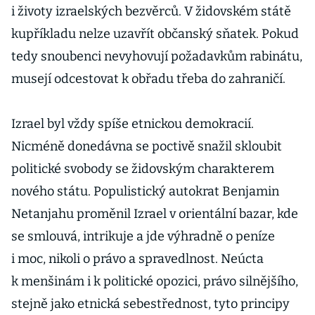
i životy izraelských bezvěrců. V židovském státě
kupříkladu nelze uzavřít občanský sňatek. Pokud
tedy snoubenci nevyhovují požadavkům rabinátu,
musejí odcestovat k obřadu třeba do zahraničí.
Izrael byl vždy spíše etnickou demokracií.
Nicméně donedávna se poctivě snažil skloubit
politické svobody se židovským charakterem
nového státu. Populistický autokrat Benjamin
Netanjahu proměnil Izrael v orientální bazar, kde
se smlouvá, intrikuje a jde výhradně o peníze
i moc, nikoli o právo a spravedlnost. Neúcta
k menšinám i k politické opozici, právo silnějšího,
stejně jako etnická sebestřednost, tyto principy