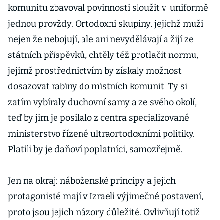
komunitu zbavoval povinnosti sloužit v uniformě
jednou provždy. Ortodoxní skupiny, jejichž muži
nejen že nebojují, ale ani nevydělávají a žijí ze
státních příspěvků, chtěly též protlačit normu,
jejímž prostřednictvím by získaly možnost
dosazovat rabíny do místních komunit. Ty si
zatím vybíraly duchovní samy a ze svého okolí,
teď by jim je posílalo z centra specializované
ministerstvo řízené ultraortodoxními politiky.
Platili by je daňoví poplatníci, samozřejmě.
Jen na okraj: náboženské principy a jejich
protagonisté mají v Izraeli výjimečné postavení,
proto jsou jejich názory důležité. Ovlivňují totiž