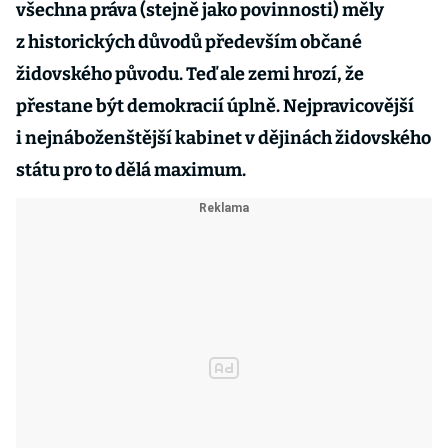
všechna práva (stejně jako povinnosti) měly
z historických důvodů především občané
židovského původu. Teď ale zemi hrozí, že
přestane být demokracií úplně. Nejpravicovější
i nejnáboženštější kabinet v dějinách židovského
státu pro to dělá maximum.