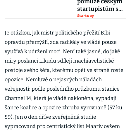
pomůže českým
startupistům s
expanzí do
Startupy
Izraele a USA
Je otázkou, jak mistr politického přežití Bibi
opravdu přemýšlí, zda radikály ve vládě pouze
využívá k udržení moci. Není také jasné, do jaké
míry poslanci Likudu sdílejí machiavelistické
postoje svého šéfa, kterému opět ve straně roste
opozice. Nemluvě o nejasných náladách
veřejnosti: podle posledního průzkumu stanice
Channel 14, která je vládě nakloněna, vypadají
šance koalice a opozice zhruba vyrovnaně (57 ku
59). Jen o den dříve zveřejněná studie
vypracovaná pro centristický list Maariv ovšem