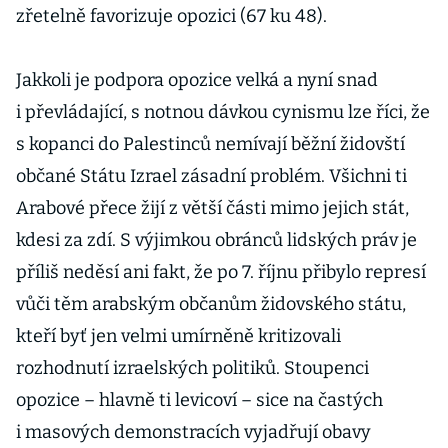
zřetelně favorizuje opozici (67 ku 48).
Jakkoli je podpora opozice velká a nyní snad
i převládající, s notnou dávkou cynismu lze říci, že
s kopanci do Palestinců nemívají běžní židovští
občané Státu Izrael zásadní problém. Všichni ti
Arabové přece žijí z větší části mimo jejich stát,
kdesi za zdí. S výjimkou obránců lidských práv je
příliš neděsí ani fakt, že po 7. říjnu přibylo represí
vůči těm arabským občanům židovského státu,
kteří byť jen velmi umírněně kritizovali
rozhodnutí izraelských politiků. Stoupenci
opozice – hlavně ti levicoví – sice na častých
i masových demonstracích vyjadřují obavy