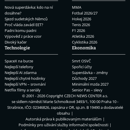
Nová superdávka: kdo na ní
MMA
dosáhne?
Fotbal 2026/27
Sjezd sudetských Němců
Hokej 2026
Proč vláda zavádí EET?
Tenis 2026
Padni komu padni
F1 2026
Výpověď z práce vzor
Atletika 2026
Divoký kačer
Cyklistika 2026
Technologie
Ekonomika
SpaceX na burze
Smrt OSVČ
Nejlepší telefony
Spořicí účty
Nejlepší AI zdarma
Superdávka – změny
Nejlepší chytré hodinky
Důchody 2027
Nejlepší VPN – srovnání
Minimální mzda 2027
Netflix filmy a seriály
Senior Pas – slevy
© 2001 - 2026 Copyright
CZECH NEWS CENTER a.s.
se sídlem náměstí Marie Schmolkové 3493/1, 100 00 Praha 10 -
Strašnice, IČO: 02346826, zapsána v OR, sp.zn. B 19490 a dodavatelé
obsahu
Autorská práva k publikovaným materiálům
Podmínky pro užívání služby informační společnosti