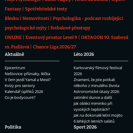
Fantasy
Spotřebitelské testy
Blesku
Nemovitosti
Psychologika - podcast rozbíjející
psychologické mýty
Fotbalové přestupy
ONLINE
Eventový prostor Level 9
OKTAGON 92: Szabová
vs. Pudilová
Chance Liga 2026/27
Aktuálně
Léto 2026
Epicentrum
Karlovarský filmový festival
Neštovice: příznaky, léčba
2026
V čem jezdí Yamal a Mesii?
Znamení, že jste potkali
Kvízy pro seniory
někoho z minulého života
Kalendář úplňků 2026
Astronomické úkazy 2026:
Co je bodycount?
zatmění slunce a další
Jak obléci miminko při
vysokých teplotách?
Jak na dokonalé letní mojito
6 lehkých letních salátů
Politika
Sport 2026