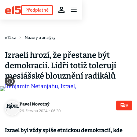
Předplatné
e15.cz
Názory a analýzy
Izraeli hrozí, že přestane být
demokracií. Lídři totiž tolerují
mesiášské blouznění radikálů
Pavel Novotný
9
26. června 2024
·
06:30
Izrael byl vždy spíše etnickou demokracií, kde