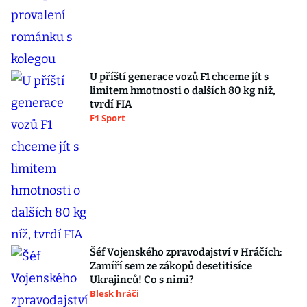
U příští generace vozů F1 chceme jít s
limitem hmotnosti o dalších 80 kg níž,
tvrdí FIA
F1 Sport
Šéf Vojenského zpravodajství v Hráčích:
Zamíří sem ze zákopů desetitisíce
Ukrajinců! Co s nimi?
Blesk hráči