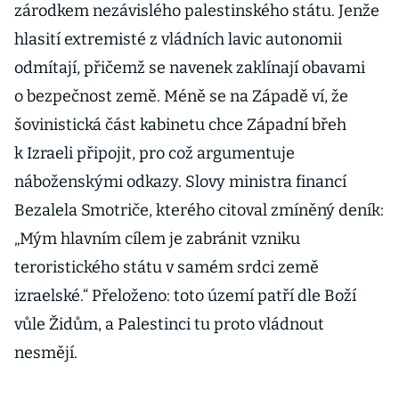
zárodkem nezávislého palestinského státu. Jenže
hlasití extremisté z vládních lavic autonomii
odmítají, přičemž se navenek zaklínají obavami
o bezpečnost země. Méně se na Západě ví, že
šovinistická část kabinetu chce Západní břeh
k Izraeli připojit, pro což argumentuje
náboženskými odkazy. Slovy ministra financí
Bezalela Smotriče, kterého citoval zmíněný deník:
„Mým hlavním cílem je zabránit vzniku
teroristického státu v samém srdci země
izraelské.“ Přeloženo: toto území patří dle Boží
vůle Židům, a Palestinci tu proto vládnout
nesmějí.