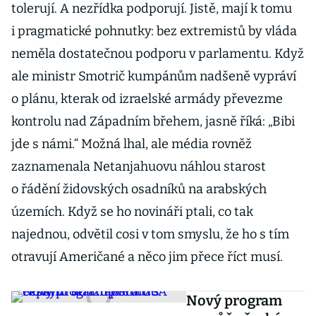
tolerují. A nezřídka podporují. Jistě, mají k tomu
i pragmatické pohnutky: bez extremistů by vláda
neměla dostatečnou podporu v parlamentu. Když
ale ministr Smotrič kumpánům nadšeně vypráví
o plánu, kterak od izraelské armády převezme
kontrolu nad Západním břehem, jasně říká: „Bibi
jde s námi.“ Možná lhal, ale média rovněž
zaznamenala Netanjahuovu náhlou starost
o řádění židovských osadníků na arabských
územích. Když se ho novináři ptali, co tak
najednou, odvětil cosi v tom smyslu, že ho s tím
otravují Američané a něco jim přece říct musí.
Nový program