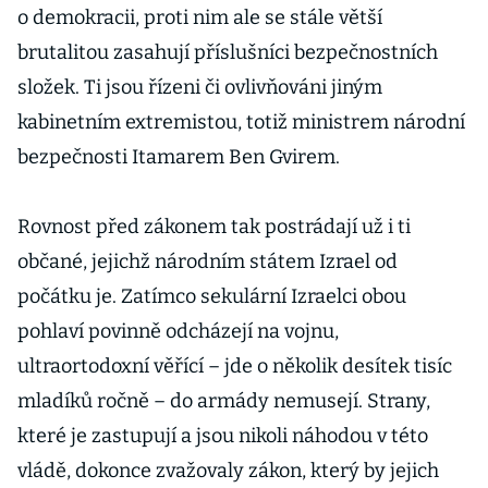
o demokracii, proti nim ale se stále větší
brutalitou zasahují příslušníci bezpečnostních
složek. Ti jsou řízeni či ovlivňováni jiným
kabinetním extremistou, totiž ministrem národní
bezpečnosti Itamarem Ben Gvirem.
Rovnost před zákonem tak postrádají už i ti
občané, jejichž národním státem Izrael od
počátku je. Zatímco sekulární Izraelci obou
pohlaví povinně odcházejí na vojnu,
ultraortodoxní věřící – jde o několik desítek tisíc
mladíků ročně – do armády nemusejí. Strany,
které je zastupují a jsou nikoli náhodou v této
vládě, dokonce zvažovaly zákon, který by jejich