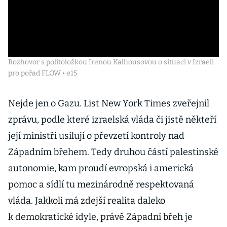
Rozhovor s politoložkou Irenou Kalhousovou o situaci v Izraeli
pro pořad FLOW • e15
Nejde jen o Gazu. List New York Times zveřejnil
zprávu, podle které izraelská vláda či jistě někteří
její ministři usilují o převzetí kontroly nad
Západním břehem. Tedy druhou částí palestinské
autonomie, kam proudí evropská i americká
pomoc a sídlí tu mezinárodně respektovaná
vláda. Jakkoli má zdejší realita daleko
k demokratické idyle, právě Západní břeh je