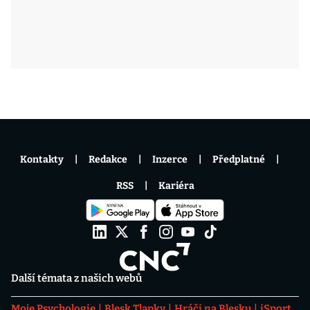
Kontakty
Redakce
Inzerce
Předplatné
RSS
Kariéra
Další témata z našich webů
Moje Psychologie
Blesk Tlapky
Hráči na Blesku
iSport