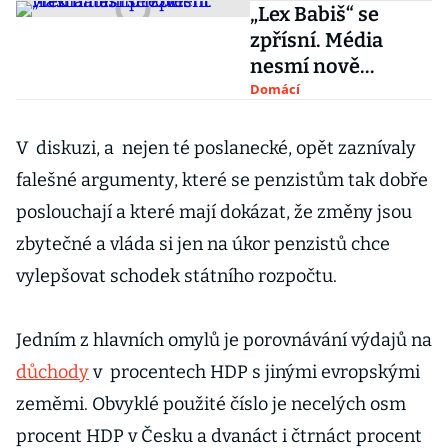
„Lex Babiš“ se
zpřísní. Média
nesmí nově
vlastnit ani
Domácí
prezident
V diskuzi, a nejen té poslanecké, opět zaznívaly
falešné argumenty, které se penzistům tak dobře
poslouchají a které mají dokázat, že změny jsou
zbytečné a vláda si jen na úkor penzistů chce
vylepšovat schodek státního rozpočtu.
Jedním z hlavních omylů je porovnávání výdajů na
důchody
v procentech HDP s jinými evropskými
zeměmi. Obvyklé použité číslo je necelých osm
procent HDP v Česku a dvanáct i čtrnáct procent