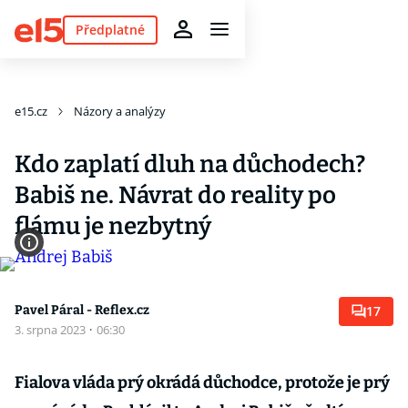
Předplatné
e15.cz
Názory a analýzy
Kdo zaplatí dluh na důchodech?
Babiš ne. Návrat do reality po
flámu je nezbytný
Pavel Páral - Reflex.cz
17
3. srpna 2023
·
06:30
Fialova vláda prý okrádá důchodce, protože je prý