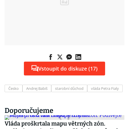
Vstoupit do diskuze (17)
Česko
Andrej Babiš
starobní důchod
vláda Petra Fialy
Doporučujeme
Vláda proškrtala mapu větrných zón.