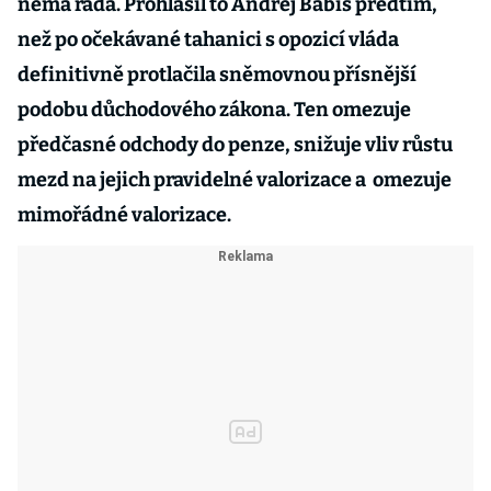
nemá ráda. Prohlásil to Andrej Babiš předtím,
než po očekávané tahanici s opozicí vláda
definitivně protlačila sněmovnou přísnější
podobu důchodového zákona. Ten omezuje
předčasné odchody do penze, snižuje vliv růstu
mezd na jejich pravidelné valorizace a omezuje
mimořádné valorizace.