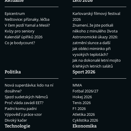
Aktuálně
Léto 2026
Epicentrum
Karlovarský filmový festival
Neštovice: příznaky, léčba
2026
V čem jezdí Yamal a Mesii?
Znamení, že jste potkali
Kvízy pro seniory
někoho z minulého života
Kalendář úplňků 2026
Astronomické úkazy 2026:
Co je bodycount?
zatmění slunce a další
Jak obléci miminko při
vysokých teplotách?
Jak na dokonalé letní mojito
6 lehkých letních salátů
Politika
Sport 2026
Nová superdávka: kdo na ní
MMA
dosáhne?
Fotbal 2026/27
Sjezd sudetských Němců
Hokej 2026
Proč vláda zavádí EET?
Tenis 2026
Padni komu padni
F1 2026
Výpověď z práce vzor
Atletika 2026
Divoký kačer
Cyklistika 2026
Technologie
Ekonomika