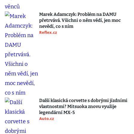
Marek Adamczyk: Problém na DAMU
přetrvává. Všichni o něm vědí, jen moc
nevědí, co s ním
Reflex.cz
Další klasická corvette s dobrými jízdními
vlastnostmi? Mitsuoka znovu využije
legendární MX-5
Auto.cz