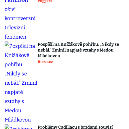
Poggers
Pospíšil na Knížákově pohřbu: „Nikdy se
nebál.“ Zmínil napjaté vztahy s Medou
Mládkovou
Blesk.cz
Problémy Cadillacu s brzdami souvisí