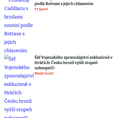
podle Bottase s jejich chlazením
F1 Sport
Šéf Vojenského zpravodajství exkluzivně v
Hráčích: Česku hrozil vyšší stupeň
nebezpečí!
Blesk hráči