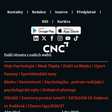
Kontakty
Redakce
Inzerce
Předplatné
RSS
Kariéra
Další témata z našich webů
Moje Psychologie
Blesk Tlapky
Hráči na Blesku
iSport
Fantasy
Spotřebitelské testy
Blesku
Nemovitosti
Psychologika - podcast rozbíjející
psychologické mýty
Fotbalové přestupy
ONLINE
Eventový prostor Level 9
OKTAGON 92: Szabová
vs. Pudilová
Chance Liga 2026/27