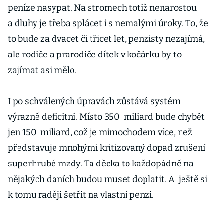
peníze nasypat. Na stromech totiž nenarostou
a dluhy je třeba splácet i s nemalými úroky. To, že
to bude za dvacet či třicet let, penzisty nezajímá,
ale rodiče a prarodiče dítek v kočárku by to
zajímat asi mělo.
I po schválených úpravách zůstává systém
výrazně deficitní. Místo 350 miliard bude chybět
jen 150 miliard, což je mimochodem více, než
představuje mnohými kritizovaný dopad zrušení
superhrubé mzdy. Ta děcka to každopádně na
nějakých daních budou muset doplatit. A ještě si
k tomu raději šetřit na vlastní penzi.