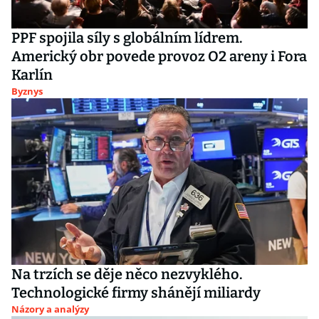
PPF spojila síly s globálním lídrem.
Americký obr povede provoz O2 areny i Fora
Karlín
Byznys
Na trzích se děje něco nezvyklého.
Technologické firmy shánějí miliardy
Názory a analýzy