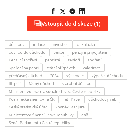
Vstoupit do diskuze (1)
důchodci
inflace
investice
kalkulačka
odchod do důchodu
penze
penzijní připojištění
Penzijní spoření
penzisté
senioři
spoření
Spoření na penzi
státní příspěvek
valorizace
předčasný důchod
2024
výchovné
výpočet důchodu
III. pilíř
řádný důchod
starobní důchod
Ministerstvo práce a sociálních věcí České republiky
Poslanecká sněmovna ČR
Petr Pavel
důchodový věk
Český statistický úřad
Zbyněk Stanjura
Ministerstvo financí České republiky
daň
Senát Parlamentu České republiky