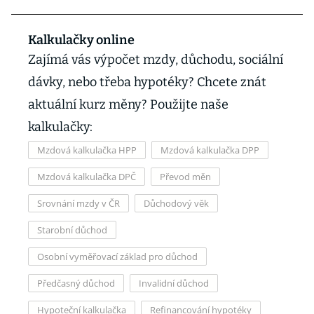
Kalkulačky online
Zajímá vás výpočet mzdy, důchodu, sociální
dávky, nebo třeba hypotéky? Chcete znát
aktuální kurz měny? Použijte naše
kalkulačky:
Mzdová kalkulačka HPP
Mzdová kalkulačka DPP
Mzdová kalkulačka DPČ
Převod měn
Srovnání mzdy v ČR
Důchodový věk
Starobní důchod
Osobní vyměřovací základ pro důchod
Předčasný důchod
Invalidní důchod
Hypoteční kalkulačka
Refinancování hypotéky