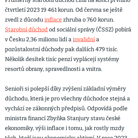
Průměrný starobní důchod činil na konci prvního
čtvrtletí 2023 19 461 korun. Od června se ještě
zvedl z důcodu
inflace
zhruba o 760 korun.
Starobní důchod
od sociální správy (ČSSZ) pobírá
v Česku 2,36 milionu lidí a
invalidní
a
pozůstalostní důchody pak dalších 479 tisíc.
Několik desítek tisíc penzí vyplácejí systémy
resortů obrany, spravedlnosti a vnitra.
Senioři si polepší díky zvýšení základní výměry
důchodu, která je pro všechny důchodce stejná a
vychází ze zákonných předpisů. Odpovídá podle
ministra financí Zbyňka Stanjury stavu české
ekonomiky, výši inflace i tomu, jak rostly mzdy