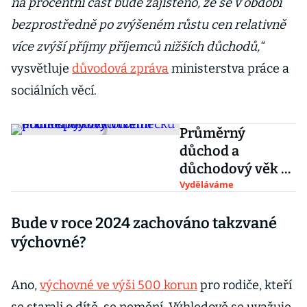
na procentní část bude zajištěno, že se v období
bezprostředně po zvýšeném růstu cen relativně
více zvýší příjmy příjemců nižších důchodů,“
vysvětluje
důvodová zpráva
ministerstva práce a
sociálních věcí.
Průměrný
důchod a
důchodový věk v
Německu podle
Vyděláváme
spolkových zemí
Bude v roce 2024 zachováno takzvané
výchovné?
Ano,
výchovné ve výši 500 korun
pro rodiče, kteří