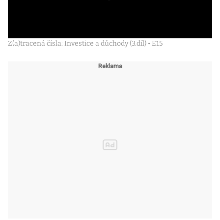
Z(a)tracená čísla: Investice a důchody (3.díl) • E15