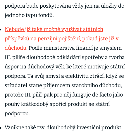
podpora bude poskytována vždy jen na úložky do
jednoho typu fondů.
Nebude již také možné využívat státních
příspěvků na penzijní pojištění, pokud jste již v
důchodu
. Podle ministerstva financí je smyslem
III. pilíře dlouhodobé odkládání spotřeby a tvorba
úspor na důchodový věk, ke které motivuje státní
podpora. Ta svůj smysl a efektivitu ztrácí, když se
střadatel stane příjemcem starobního důchodu,
protože III. pilíř pak pro něj funguje de facto jako
pouhý krátkodobý spořicí produkt se státní
podporou.
Vznikne také tzv. dlouhodobý investiční produkt