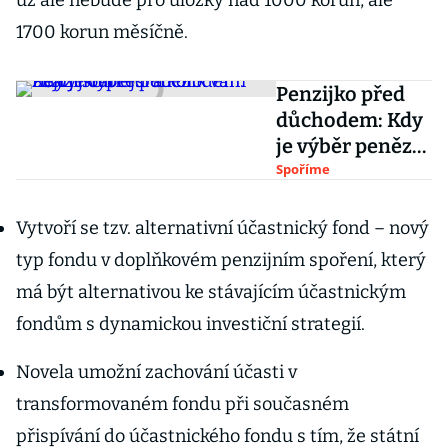
už ale nebude pro úložky nad 1000 korun, ale
1700 korun měsíčně.
Penzijko před
důchodem: Kdy
je výběr peněz
nejvýhodnější a
Spoříme
kolik vám zdaní
stát
Vytvoří se tzv. alternativní účastnický fond – nový
typ fondu v doplňkovém penzijním spoření, který
má být alternativou ke stávajícím účastnickým
fondům s dynamickou investiční strategií.
Novela umožní zachování účasti v
transformovaném fondu při současném
přispívání do účastnického fondu s tím, že státní