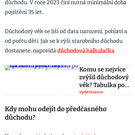
důchodu. V roce 2023 činí nutná minimální doba
pojištění 35 let.
Důchodový věk se liší od data narození, pohlaví a
od počtu dětí. Jak se k výši starobního důchodu
dostanete, napovídá
důchodová kalkulačka
.
Komu se nejvíce
zvýšil důchodový
věk? Tabulka po
zpřísnění
Vyděláváme
podmínek
Kdy mohu odejít do předčasného
důchodu?