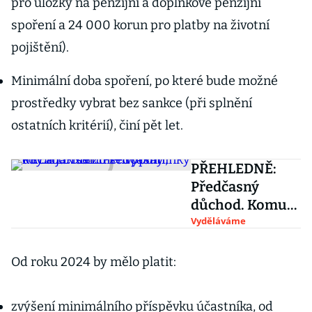
pro úložky na penzijní a doplňkové penzijní
spoření a 24 000 korun pro platby na životní
pojištění).
Minimální doba spoření, po které bude možné
prostředky vybrat bez sankce (při splnění
ostatních kritérií), činí pět let.
PŘEHLEDNĚ:
Předčasný
důchod. Komu
se vyplatí, kdy a
Vyděláváme
jak se změní
podmínky
Od roku 2024 by mělo platit:
zvýšení minimálního příspěvku účastníka, od