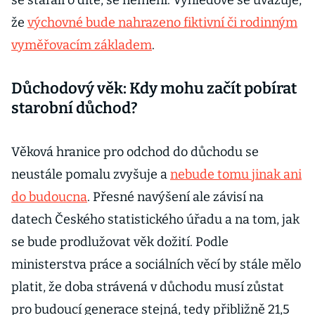
se starali o dítě, se nemění. Výhledově se uvažuje,
že
výchovné bude nahrazeno fiktivní či rodinným
vyměřovacím základem
.
Důchodový věk: Kdy mohu začít pobírat
starobní důchod?
Věková hranice pro odchod do důchodu se
neustále pomalu zvyšuje a
nebude tomu jinak ani
do budoucna
. Přesné navýšení ale závisí na
datech Českého statistického úřadu a na tom, jak
se bude prodlužovat věk dožití. Podle
ministerstva práce a sociálních věcí by stále mělo
platit, že doba strávená v důchodu musí zůstat
pro budoucí generace stejná, tedy přibližně 21,5