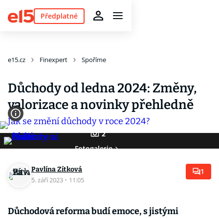
Předplatné
e15.cz
Finexpert
Spoříme
Důchody od ledna 2024: Změny,
valorizace a novinky přehledně
2
Fotogalerie
Pavlína Zítková
1
5. září 2023
·
11:05
Důchodová reforma budí emoce, s jistými