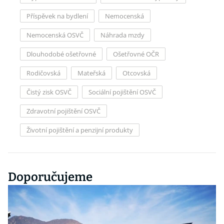
Příspěvek na bydlení
Nemocenská
Nemocenská OSVČ
Náhrada mzdy
Dlouhodobé ošetřovné
Ošetřovné OČR
Rodičovská
Mateřská
Otcovská
Čistý zisk OSVČ
Sociální pojištění OSVČ
Zdravotní pojištění OSVČ
Životní pojištění a penzijní produkty
Doporučujeme