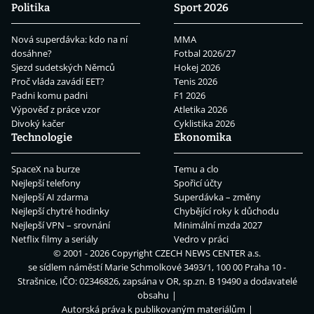
Politika
Sport 2026
Nová superdávka: kdo na ní
MMA
dosáhne?
Fotbal 2026/27
Sjezd sudetských Němců
Hokej 2026
Proč vláda zavádí EET?
Tenis 2026
Padni komu padni
F1 2026
Výpověď z práce vzor
Atletika 2026
Divoký kačer
Cyklistika 2026
Technologie
Ekonomika
SpaceX na burze
Temu a clo
Nejlepší telefony
Spořicí účty
Nejlepší AI zdarma
Superdávka – změny
Nejlepší chytré hodinky
Chybějící roky k důchodu
Nejlepší VPN – srovnání
Minimální mzda 2027
Netflix filmy a seriály
Vedro v práci
© 2001 - 2026 Copyright
CZECH NEWS CENTER a.s.
se sídlem náměstí Marie Schmolkové 3493/1, 100 00 Praha 10 -
Strašnice, IČO: 02346826, zapsána v OR, sp.zn. B 19490 a dodavatelé
obsahu
Autorská práva k publikovaným materiálům