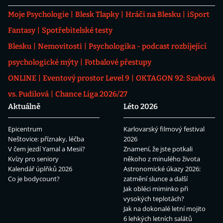
Moje Psychologie
Blesk Tlapky
Hráči na Blesku
iSport
Fantasy
Spotřebitelské testy
Blesku
Nemovitosti
Psychologika - podcast rozbíjející
psychologické mýty
Fotbalové přestupy
ONLINE
Eventový prostor Level 9
OKTAGON 92: Szabová
vs. Pudilová
Chance Liga 2026/27
Aktuálně
Léto 2026
Epicentrum
Karlovarský filmový festival
Neštovice: příznaky, léčba
2026
V čem jezdí Yamal a Mesii?
Znamení, že jste potkali
Kvízy pro seniory
někoho z minulého života
Kalendář úplňků 2026
Astronomické úkazy 2026:
Co je bodycount?
zatmění slunce a další
Jak obléci miminko při
vysokých teplotách?
Jak na dokonalé letní mojito
6 lehkých letních salátů