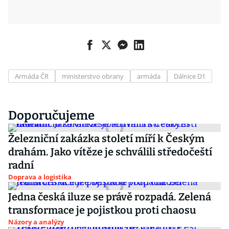
Armáda ČR
ministerstvo obrany
armáda
Dálnice D1
Doporučujeme
Železniční zakázka století míří k Českým
drahám. Jako vítěze je schválili středočeští
radní
Doprava a logistika
Jedna česká iluze se právě rozpadá. Zelená
transformace je pojistkou proti chaosu
Názory a analýzy