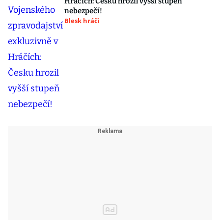
Hráčích: Česku hrozil vyšší stupeň
nebezpečí!
Blesk hráči