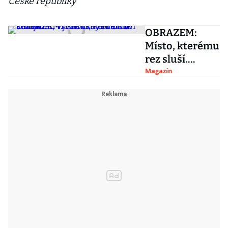
České republiky
OBRAZEM:
Místo, kterému
rez sluší.
Vyškovský
Magazín
hřbitov
stíhaček,
vrtulníků a
dalších strojů