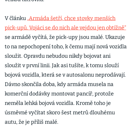
V článku
„Armáda šetří, chce stovky menších
pick-upů. Vojáci se do nich ale vejdou jen obtížně“
se armádě vyčítá, že pick-upy jsou malé. Ukazuje
to na nepochopení toho, k čemu mají nová vozidla
sloužit. Opravdu nebudou nikdy bojovat ani
sloužit v první linii. Jak asi tušíte, k tomu slouží
bojová vozidla, která se v autosalonu neprodávají.
Dávno skončila doba, kdy armáda musela na
komerční dodávky montovat pancíř, protože
neměla lehká bojová vozidla. Kromě toho je
úsměvné vyčítat skoro šest metrů dlouhému
autu, že je příliš malé.