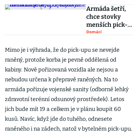
Armáda šetří,
chce stovky
menších pick-
upů. Vojáci se
Domácí
do nich ale
vejdou jen
Mimo je i výhrada, že do pick-upu se nevejde
obtížně
raněný, protože korba je pevně oddělená od
kabiny. Nově pořizovaná vozidla ale nejsou a
nebudou určena k přepravě raněných. Na to
armáda pořizuje vojenské sanity (odborně lehký
zdravotní terénní odsunový prostředek). Letos
jich bude mít 19 a celkem je v plánu koupit 60
kusů. Navíc, když jde do tuhého, odnesete
raněného i na zádech, natož v bytelném pick-upu.