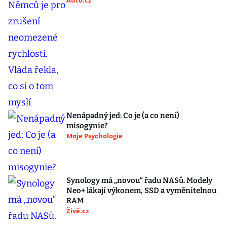
Auto.cz
Nenápadný jed: Co je (a co není)
misogynie?
Moje Psychologie
Synology má „novou“ řadu NASů. Modely
Neo+ lákají výkonem, SSD a vyměnitelnou
RAM
Živě.cz