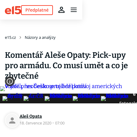
Předplatné
e15.cz
Názory a analýzy
Komentář Aleše Opaty: Pick-upy
pro armádu. Co musí umět a co je
zbytečné
6
Fotogale
Aleš Opata
18. července 2020
·
07:00