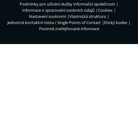
Podmínky pro užívání služby informační společnosti
Informace o zpracování osobních údajů
Cookies
Nastavení soukromí
Vlastnická struktura
Jednotná kontaktní místa / Single Points of Contact
Etický kodex
Povinně zveřejňované informace