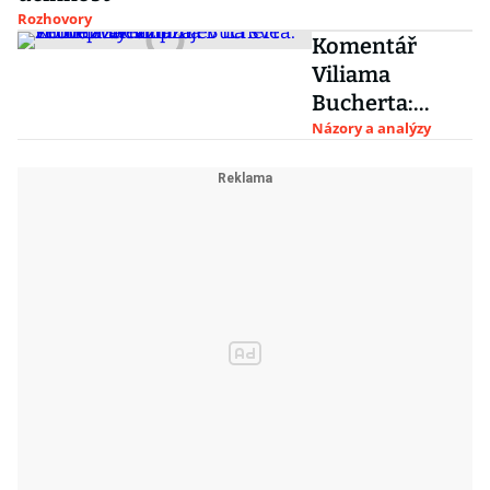
Rozhovory
Komentář
Viliama
Bucherta:
Trump zacílil
Názory a analýzy
projev na své
věrné a vyrazil
za
znovuzvolením