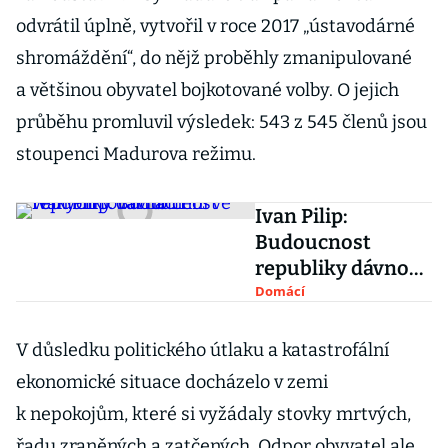
odvrátil úplně, vytvořil v roce 2017 „ústavodárné
shromáždění“, do nějž proběhly zmanipulované
a většinou obyvatel bojkotované volby. O jejich
průběhu promluvil výsledek: 543 z 545 členů jsou
stoupenci Madurova režimu.
Ivan Pilip:
Budoucnost
republiky dávno
není ve velkých
Domácí
továrnách
V důsledku politického útlaku a katastrofální
ekonomické situace docházelo v zemi
k nepokojům, které si vyžádaly stovky mrtvých,
řadu zraněných a zatčených. Odpor obyvatel ale