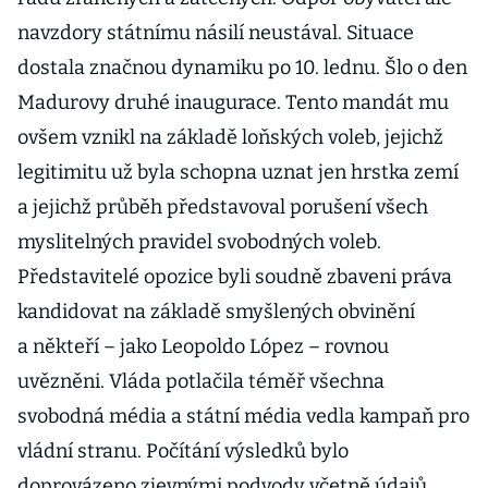
navzdory státnímu násilí neustával. Situace
dostala značnou dynamiku po 10. lednu. Šlo o den
Madurovy druhé inaugurace. Tento mandát mu
ovšem vznikl na základě loňských voleb, jejichž
legitimitu už byla schopna uznat jen hrstka zemí
a jejichž průběh představoval porušení všech
myslitelných pravidel svobodných voleb.
Představitelé opozice byli soudně zbaveni práva
kandidovat na základě smyšlených obvinění
a někteří – jako Leopoldo López – rovnou
uvězněni. Vláda potlačila téměř všechna
svobodná média a státní média vedla kampaň pro
vládní stranu. Počítání výsledků bylo
doprovázeno zjevnými podvody včetně údajů