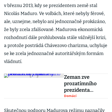
v březnu 2013, kdy se prezidentem země stal
Nicolás Maduro. Ve volbách, které nebyly férové,
ale, uznejme, nebylo ani jednoznačně prokázáno,
že byly zcela zfalšované. Madurova ekonomická
rozhodnutí dále prohlubovala stále vážnější krizi,
a protože postrádá Chávezovo charizma, uchyluje
se ke zcela jednoznačně autoritářským formám
vládnutí.
Zeman zve
prozatímního
prezidenta
Venezuely
Domácí
Guaidóa do Česka
Skutečnou podporu Madurova režimu naznačily