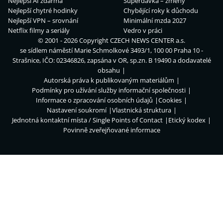
Nejlepší AI zdarma
Superdávka – změny
Nejlepší chytré hodinky
Chybějící roky k důchodu
Nejlepší VPN – srovnání
Minimální mzda 2027
Netflix filmy a seriály
Vedro v práci
© 2001 - 2026 Copyright
CZECH NEWS CENTER a.s.
se sídlem náměstí Marie Schmolkové 3493/1, 100 00 Praha 10 -
Strašnice, IČO: 02346826, zapsána v OR, sp.zn. B 19490 a dodavatelé
obsahu
Autorská práva k publikovaným materiálům
Podmínky pro užívání služby informační společnosti
Informace o zpracování osobních údajů
Cookies
Nastavení soukromí
Vlastnická struktura
Jednotná kontaktní místa / Single Points of Contact
Etický kodex
Povinně zveřejňované informace