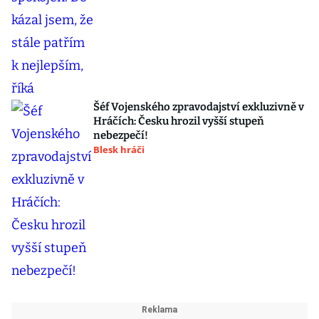
Šéf Vojenského zpravodajství exkluzivně v
Hráčích: Česku hrozil vyšší stupeň
nebezpečí!
Blesk hráči