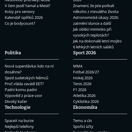
V čem jezdí Yamal a Mesii?
Znamení, že jste potkali
Kvízy pro seniory
někoho z minulého života
Kalendář úplňků 2026
Astronomické úkazy 2026:
Co je bodycount?
zatmění slunce a další
Jak obléci miminko při
vysokých teplotách?
Jak na dokonalé letní mojito
6 lehkých letních salátů
Politika
Sport 2026
Nová superdávka: kdo na ní
MMA
dosáhne?
Fotbal 2026/27
Sjezd sudetských Němců
Hokej 2026
Proč vláda zavádí EET?
Tenis 2026
Padni komu padni
F1 2026
Výpověď z práce vzor
Atletika 2026
Divoký kačer
Cyklistika 2026
Technologie
Ekonomika
SpaceX na burze
Temu a clo
Nejlepší telefony
Spořicí účty