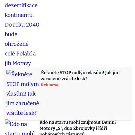
Řekněte STOP mdlým vlasům! Jak jim
zaručeně vrátíte lesk?
Reklama
Kdo na startu mohl zaujmout Deniu?
Motory „S“, duo Zbrojovky i lídři
pohárových zástupců