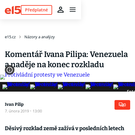
Předplatné
e15.cz
Názory a analýzy
Komentář Ivana Pilipa: Venezuela
a naděje na konec rozkladu
Fot
Ivan Pilip
0
7. února 2019
·
13:00
Děsivý rozklad země zažívá v posledních letech