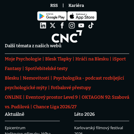
RSS
Kariéra
Další témata z našich webů
Moje Psychologie
Blesk Tlapky
Hráči na Blesku
iSport
Fantasy
Spotřebitelské testy
Blesku
Nemovitosti
Psychologika - podcast rozbíjející
psychologické mýty
Fotbalové přestupy
ONLINE
Eventový prostor Level 9
OKTAGON 92: Szabová
vs. Pudilová
Chance Liga 2026/27
Aktuálně
Léto 2026
Epicentrum
Karlovarský filmový festival
Neštovice: příznaky, léčba
2026