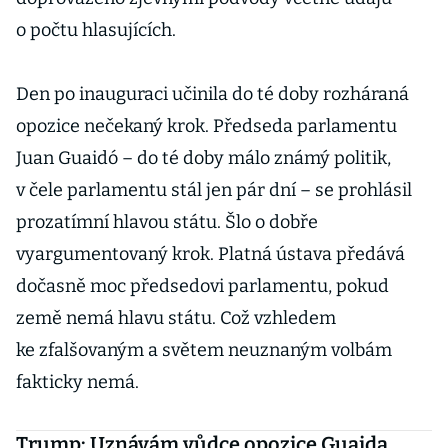
o počtu hlasujících.
Den po inauguraci učinila do té doby rozháraná
opozice nečekaný krok. Předseda parlamentu
Juan Guaidó – do té doby málo známý politik,
v čele parlamentu stál jen pár dní – se prohlásil
prozatímní hlavou státu. Šlo o dobře
vyargumentovaný krok. Platná ústava předává
dočasně moc předsedovi parlamentu, pokud
země nemá hlavu státu. Což vzhledem
ke zfalšovaným a světem neuznaným volbám
fakticky nemá.
Trump: Uznávám vůdce opozice Guaida