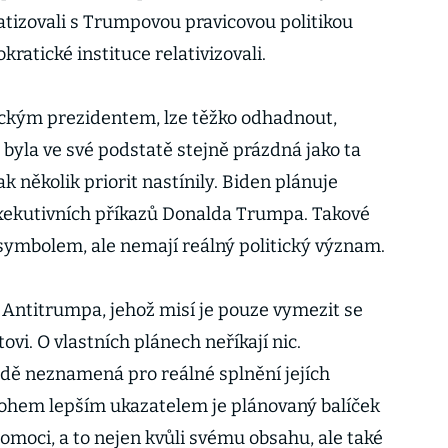
patizovali s Trumpovou pravicovou politikou
ratické instituce relativizovali.
ickým prezidentem, lze těžko odhadnout,
 byla ve své podstatě stejně prázdná jako ta
 několik priorit nastínily. Biden plánuje
exekutivních příkazů Donalda Trumpa. Takové
ymbolem, ale nemají reálný politický význam.
ě Anti­trumpa, jehož misí je pouze vymezit se
vi. O vlastních plánech neříkají nic.
odě neznamená pro reálné splnění jejích
nohem lepším ukazatelem je plánovaný balíček
moci, a to nejen kvůli svému obsahu, ale také