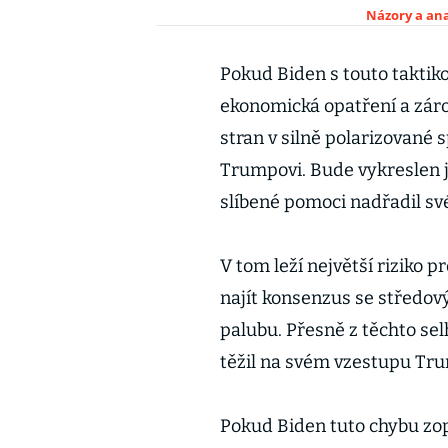
Názory a ana
Pokud Biden s touto taktiko
ekonomická opatření a zár
stran v silně polarizované 
Trumpovi. Bude vykreslen j
slíbené pomoci nadřadil své
V tom leží největší riziko 
najít konsenzus se středový
palubu. Přesně z těchto se
těžil na svém vzestupu Tr
Pokud Biden tuto chybu zo