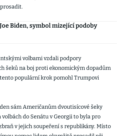
 prosadit.
 Joe Biden, symbol mizející podoby
ntskými volbami vzdali podpory
ých šeků na boj proti ekonomickým dopadům
by tento populární krok pomohl Trumpovi
iden sám Američanům dvoutisícové šeky
 volbách do Senátu v Georgii to byla pro
braň v jejich soupeření s republikány. Místo