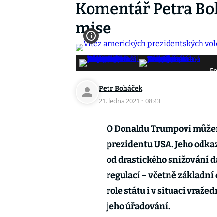
Komentář Petra Bo
mise
Fo
Petr Boháček
21. ledna 2021
·
08:43
O Donaldu Trumpovi můžeme
prezidentu USA. Jeho odkaz 
od drastického snižování d
regulací – včetně základní 
role státu i v situaci vraž
jeho úřadování.