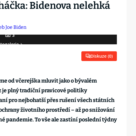
háčka: Bidenova nelehká
3
togalerie
Diskuze (
0
)
 od včerejška mluvit jako o bývalém
je plný tradiční pravicové politiky
aní pro nejbohatší přes rušení všech státních
ochrany životního prostředí – až po snižování
edné pandemie. To vše ale zastíní poslední týdny