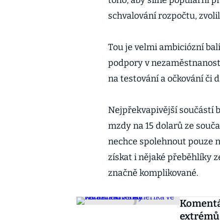
toho, aby silně populární 
schvalování rozpočtu, zvolil
Tou je velmi ambiciózní bal
podpory v nezaměstnanosti 
na testování a očkování či 
Nejpřekvapivější součástí 
mzdy na 15 dolarů ze souča
nechce spolehnout pouze n
získat i nějaké přeběhlíky 
značně komplikované.
Komentář
extrémů