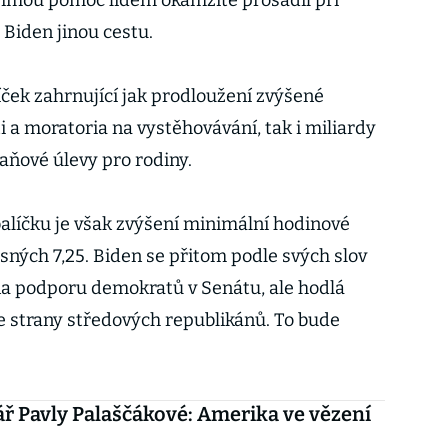
přímou pomoc lidem okamžitě prosadil při
 Biden jinou cestu.
íček zahrnující jak prodloužení zvýšené
a moratoria na vystěhovávání, tak i mi­liardy
daňové úlevy pro rodiny.
balíčku je však zvýšení minimální hodinové
sných 7,25. Biden se přitom podle svých slov
a podporu demokratů v Senátu, ale hodlá
ze strany středových republikánů. To bude
 Pavly Palaščákové: Amerika ve vězení