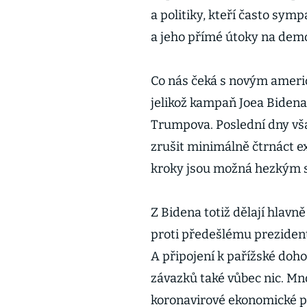
a politiky, kteří často sym
a jeho přímé útoky na demok
Co nás čeká s novým ame­r
jelikož kam­paň Joea Bidena
Trumpova. Poslední dny však
zrušit minimálně čtrnáct 
kroky jsou možná hezkým s
Z Bidena totiž dělají hlavn
proti předešlému prezidento
A připojení k pařížské doh
závazků také vůbec nic. M
koronavirové ekonomické po