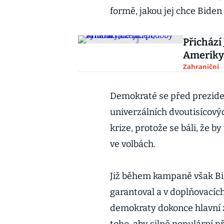
formě, jakou jej chce Biden
Přichází
Ameriky
Zahraniční
Demokraté se před prezide
univerzálních dvoutisícov
krize, protože se báli, že 
ve volbách.
Již během kampaně však B
garantoval a v doplňovacích
demokraty dokonce hlavní z