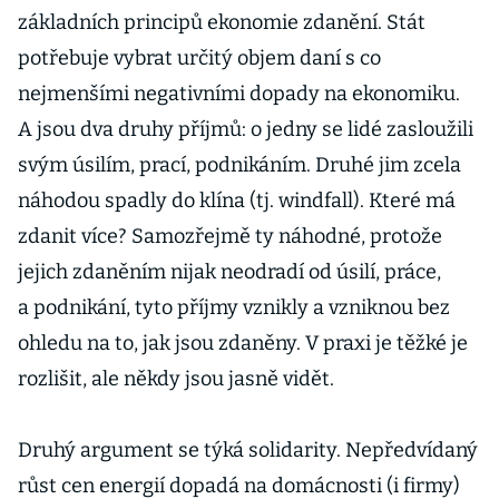
základních principů ekonomie zdanění. Stát
potřebuje vybrat určitý objem daní s co
nejmenšími negativními dopady na ekonomiku.
A jsou dva druhy příjmů: o jedny se lidé zasloužili
svým úsilím, prací, podnikáním. Druhé jim zcela
náhodou spadly do klína (tj. windfall). Které má
zdanit více? Samozřejmě ty náhodné, protože
jejich zdaněním nijak neodradí od úsilí, práce,
a podnikání, tyto příjmy vznikly a vzniknou bez
ohledu na to, jak jsou zdaněny. V praxi je těžké je
rozlišit, ale někdy jsou jasně vidět.
Druhý argument se týká solidarity. Nepředvídaný
růst cen energií dopadá na domácnosti (i firmy)