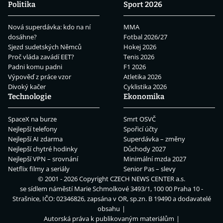
Politika
Sport 2026
Nová superdávka: kdo na ní
MMA
dosáhne?
Fotbal 2026/27
Sjezd sudetských Němců
Hokej 2026
Proč vláda zavádí EET?
Tenis 2026
Padni komu padni
F1 2026
Výpověď z práce vzor
Atletika 2026
Divoký kačer
Cyklistika 2026
Technologie
Ekonomika
SpaceX na burze
Smrt OSVČ
Nejlepší telefony
Spořicí účty
Nejlepší AI zdarma
Superdávka – změny
Nejlepší chytré hodinky
Důchody 2027
Nejlepší VPN – srovnání
Minimální mzda 2027
Netflix filmy a seriály
Senior Pas – slevy
© 2001 - 2026 Copyright
CZECH NEWS CENTER a.s.
se sídlem náměstí Marie Schmolkové 3493/1, 100 00 Praha 10 -
Strašnice, IČO: 02346826, zapsána v OR, sp.zn. B 19490 a dodavatelé
obsahu
Autorská práva k publikovaným materiálům