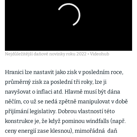
Nejdůležitější daňové novinky roku 2022 • Videohub
Hranici lze nastavit jako zisk v posledním roce,
průměrný zisk za poslední tři roky, lze ji
navyšovat o inflaci atd. Hlavně musí být dána
něčím, co už se nedá zpětně manipulovat v době
přijímání legislativy. Dobrou vlastností této
konstrukce je, že když pominou windfalls (např.
ceny energií zase klesnou), mimořádná daň