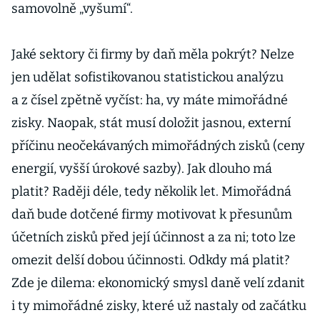
samovolně „vyšumí“.
Jaké sektory či firmy by daň měla pokrýt? Nelze
jen udělat sofistikovanou statistickou analýzu
a z čísel zpětně vyčíst: ha, vy máte mimořádné
zisky. Naopak, stát musí doložit jasnou, externí
příčinu neočekávaných mimořádných zisků (ceny
energií, vyšší úrokové sazby). Jak dlouho má
platit? Raději déle, tedy několik let. Mimořádná
daň bude dotčené firmy motivovat k přesunům
účetních zisků před její účinnost a za ni; toto lze
omezit delší dobou účinnosti. Odkdy má platit?
Zde je dilema: ekonomický smysl daně velí zdanit
i ty mimořádné zisky, které už nastaly od začátku