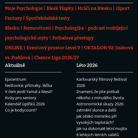
Moje Psychologie
Blesk Tlapky
Hráči na Blesku
iSport
Fantasy
Spotřebitelské testy
Blesku
Nemovitosti
Psychologika - podcast rozbíjející
psychologické mýty
Fotbalové přestupy
ONLINE
Eventový prostor Level 9
OKTAGON 92: Szabová
vs. Pudilová
Chance Liga 2026/27
Aktuálně
Léto 2026
Epicentrum
Karlovarský filmový festival
Neštovice: příznaky, léčba
2026
V čem jezdí Yamal a Mesii?
Znamení, že jste potkali
Kvízy pro seniory
někoho z minulého života
Kalendář úplňků 2026
Astronomické úkazy 2026:
Co je bodycount?
zatmění slunce a další
Jak obléci miminko při
vysokých teplotách?
Jak na dokonalé letní mojito
6 lehkých letních salátů