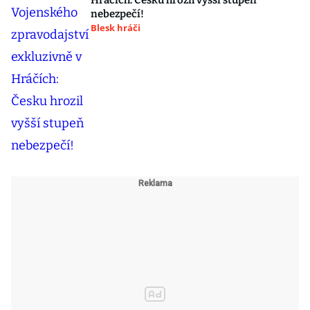
Hráčích: Česku hrozil vyšší stupeň
nebezpečí!
Blesk hráči