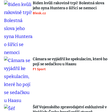
Biden kvůli rakovině trpí! Bolestná slova
jeho syna Huntera o šířící se nemoci
Blesk.cz
Câmara se vyjádřil ke spekulacím, které ho
pojí se sedačkou u Haasu
F1 Sport
Šéf Vojenského zpravodajství exkluzivně v