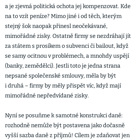
a je zjevná politická ochota jej kompenzovat. Kde
na to vzít peníze? Mimo jiné i od těch, kterým
stejný šok naopak přinesl neočekávané,
mimořádné zisky. Ostatně firmy se nezdráhají jít
za státem s prosíkem o subvenci či bailout, když
se samy ocitnou v problémech, a mnohdy uspějí
(banky, zemědělci). Jestli toto je jedna strana
nepsané společenské smlouvy, měla by být
i druhá – firmy by měly přispět víc, když mají
mimořádné nepředvídané zisky.
Nyní se posuňme k samotné konstrukci daně:
rozhodně nemůže být postavena jako dočasně
vyšší sazba daně z příjmů! Cílem je zdaňovat jen