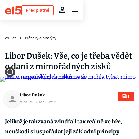
Předplatné
e15.cz
Názory a analýzy
Libor Dušek: Vše, co je třeba vědět
o dani z mimořádných zisků
Libor Dušek
1
8. srpna 2022
·
05:30
Jelikož je takzvaná windfall tax reálně ve hře,
neuškodí si uspořádat její základní principy