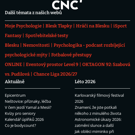
Další témata z našich webů
Moje Psychologie
Blesk Tlapky
Hráči na Blesku
iSport
Fantasy
Spotřebitelské testy
Blesku
Nemovitosti
Psychologika - podcast rozbíjející
psychologické mýty
Fotbalové přestupy
ONLINE
Eventový prostor Level 9
OKTAGON 92: Szabová
vs. Pudilová
Chance Liga 2026/27
Aktuálně
Léto 2026
Epicentrum
Karlovarský filmový festival
Neštovice: příznaky, léčba
2026
V čem jezdí Yamal a Mesii?
Znamení, že jste potkali
Kvízy pro seniory
někoho z minulého života
Kalendář úplňků 2026
Astronomické úkazy 2026:
Co je bodycount?
zatmění slunce a další
Jak obléci miminko při