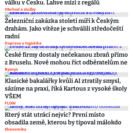
válku v Česku. Lahve mizí z regálů
Obchod a služby
Železniční zakázka století míří k Českým
drahám. Jako vítěze je schválili středočeští
radní
Doprava a logistika
České firmy dostaly nečekanou zbraň přímo
z Bruselu. Nově mohou říct odběratelům ne
Byznys
Klasické bakalářky kvůli AI ztratily smysl,
sázíme na praxi, říká Kartous z vysoké školy
VŠEM
FLOW
Který stát utrácí nejvíc? První místo
obsadila země, kterou by tipoval málokdo
Ekonomika