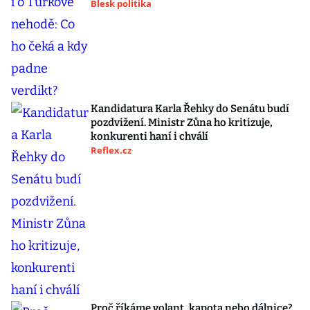
Blesk politika
Kandidatura Karla Řehky do Senátu budí
pozdvižení. Ministr Zůna ho kritizuje,
konkurenti haní i chválí
Reflex.cz
Proč říkáme volant, kapota nebo dálnice?