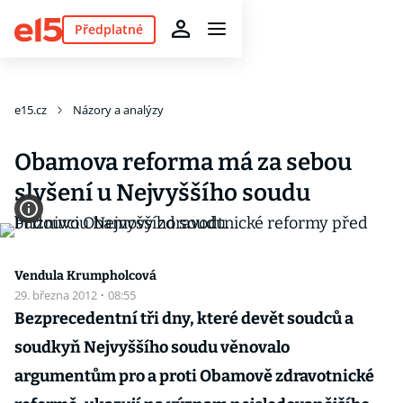
Předplatné
e15.cz
Názory a analýzy
Obamova reforma má za sebou
slyšení u Nejvyššího soudu
Vendula Krumpholcová
29. března 2012
·
08:55
Bezprecedentní tři dny, které devět soudců a
soudkyň Nejvyššího soudu věnovalo
argumentům pro a proti Obamově zdravotnické