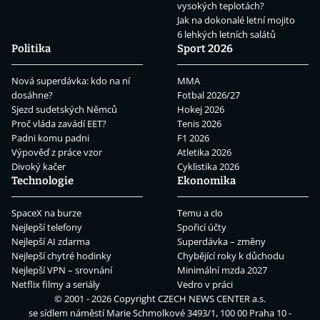
vysokých teplotách?
Jak na dokonalé letní mojito
6 lehkých letních salátů
Politika
Sport 2026
Nová superdávka: kdo na ní
MMA
dosáhne?
Fotbal 2026/27
Sjezd sudetských Němců
Hokej 2026
Proč vláda zavádí EET?
Tenis 2026
Padni komu padni
F1 2026
Výpověď z práce vzor
Atletika 2026
Divoký kačer
Cyklistika 2026
Technologie
Ekonomika
SpaceX na burze
Temu a clo
Nejlepší telefony
Spořicí účty
Nejlepší AI zdarma
Superdávka – změny
Nejlepší chytré hodinky
Chybějící roky k důchodu
Nejlepší VPN – srovnání
Minimální mzda 2027
Netflix filmy a seriály
Vedro v práci
© 2001 - 2026 Copyright
CZECH NEWS CENTER a.s.
se sídlem náměstí Marie Schmolkové 3493/1, 100 00 Praha 10 -