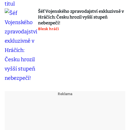
Šéf Vojenského zpravodajství exkluzivně v
Hráčích: Česku hrozil vyšší stupeň
nebezpečí!
Blesk hráči