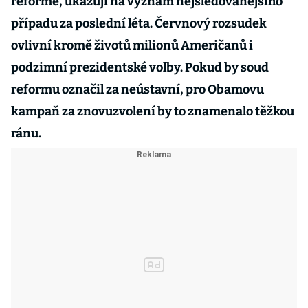
reformě, ukazují na význam nejsledovanějšího
případu za poslední léta. Červnový rozsudek
ovlivní kromě životů milionů Američanů i
podzimní prezidentské volby. Pokud by soud
reformu označil za neústavní, pro Obamovu
kampaň za znovuzvolení by to znamenalo těžkou
ránu.