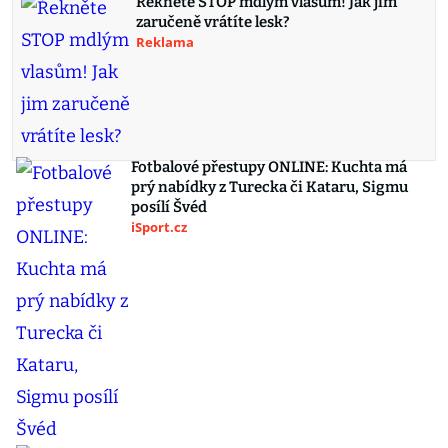
Řekněte STOP mdlým vlasům! Jak jim
zaručeně vrátíte lesk?
Reklama
Fotbalové přestupy ONLINE: Kuchta má
prý nabídky z Turecka či Kataru, Sigmu
posílí Švéd
iSport.cz