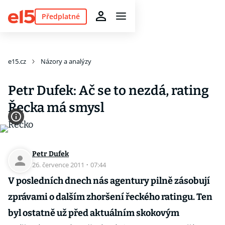
Předplatné
e15.cz
Názory a analýzy
Petr Dufek: Ač se to nezdá, rating
Řecka má smysl
Petr Dufek
26. července 2011
·
07:44
V posledních dnech nás agentury pilně zásobují
zprávami o dalším zhoršení řeckého ratingu. Ten
byl ostatně už před aktuálním skokovým