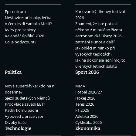
Epicentrum
Karlovarský filmový festival
Neštovice: příznaky, léčba
2026
V čem jezdí Yamal a Mesii?
Znamení, že jste potkali
Kvízy pro seniory
někoho z minulého života
Kalendář úplňků 2026
Astronomické úkazy 2026:
Co je bodycount?
zatmění slunce a další
Jak obléci miminko při
vysokých teplotách?
Jak na dokonalé letní mojito
6 lehkých letních salátů
Politika
Sport 2026
Nová superdávka: kdo na ní
MMA
dosáhne?
Fotbal 2026/27
Sjezd sudetských Němců
Hokej 2026
Proč vláda zavádí EET?
Tenis 2026
Padni komu padni
F1 2026
Výpověď z práce vzor
Atletika 2026
Divoký kačer
Cyklistika 2026
Technologie
Ekonomika