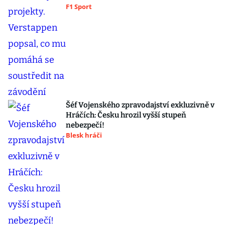
F1 Sport
Šéf Vojenského zpravodajství exkluzivně v
Hráčích: Česku hrozil vyšší stupeň
nebezpečí!
Blesk hráči