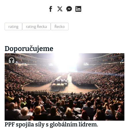
rating
rating Řecka
Řecko
Doporučujeme
PPF spojila síly s globálním lídrem.