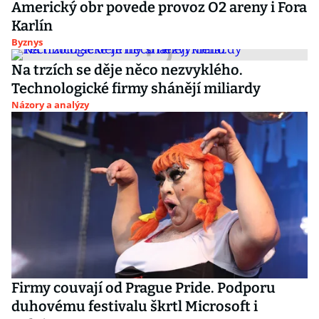
Americký obr povede provoz O2 areny i Fora
Karlín
Byznys
Na trzích se děje něco nezvyklého.
Technologické firmy shánějí miliardy
Názory a analýzy
Firmy couvají od Prague Pride. Podporu
duhovému festivalu škrtl Microsoft i