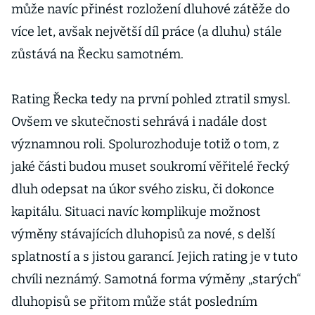
může navíc přinést rozložení dluhové zátěže do
více let, avšak největší díl práce (a dluhu) stále
zůstává na Řecku samotném.
Rating Řecka tedy na první pohled ztratil smysl.
Ovšem ve skutečnosti sehrává i nadále dost
významnou roli. Spolurozhoduje totiž o tom, z
jaké části budou muset soukromí věřitelé řecký
dluh odepsat na úkor svého zisku, či dokonce
kapitálu. Situaci navíc komplikuje možnost
výměny stávajících dluhopisů za nové, s delší
splatností a s jistou garancí. Jejich rating je v tuto
chvíli neznámý. Samotná forma výměny „starých“
dluhopisů se přitom může stát posledním