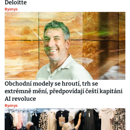
Deloitte
Byznys
Obchodní modely se hroutí, trh se
extrémně mění, předpovídají čeští kapitáni
AI revoluce
Byznys