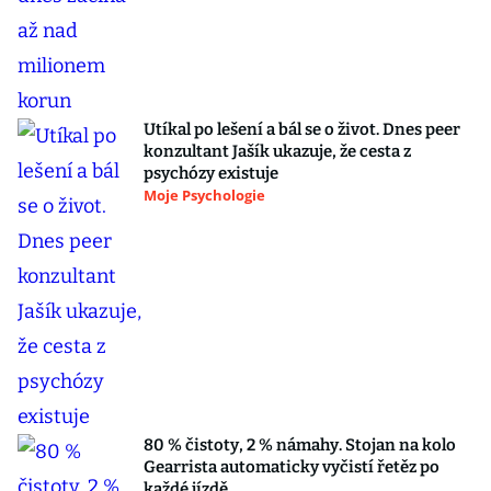
Utíkal po lešení a bál se o život. Dnes peer
konzultant Jašík ukazuje, že cesta z
psychózy existuje
Moje Psychologie
80 % čistoty, 2 % námahy. Stojan na kolo
Gearrista automaticky vyčistí řetěz po
každé jízdě