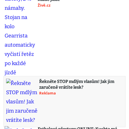
Živě.cz
Řekněte STOP mdlým vlasům! Jak jim
zaručeně vrátíte lesk?
Reklama