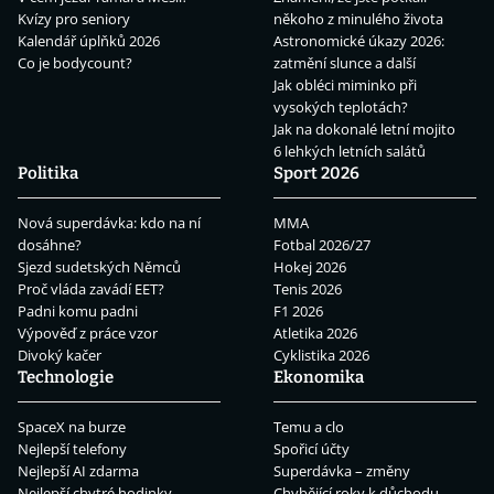
Kvízy pro seniory
někoho z minulého života
Kalendář úplňků 2026
Astronomické úkazy 2026:
Co je bodycount?
zatmění slunce a další
Jak obléci miminko při
vysokých teplotách?
Jak na dokonalé letní mojito
6 lehkých letních salátů
Politika
Sport 2026
Nová superdávka: kdo na ní
MMA
dosáhne?
Fotbal 2026/27
Sjezd sudetských Němců
Hokej 2026
Proč vláda zavádí EET?
Tenis 2026
Padni komu padni
F1 2026
Výpověď z práce vzor
Atletika 2026
Divoký kačer
Cyklistika 2026
Technologie
Ekonomika
SpaceX na burze
Temu a clo
Nejlepší telefony
Spořicí účty
Nejlepší AI zdarma
Superdávka – změny
Nejlepší chytré hodinky
Chybějící roky k důchodu