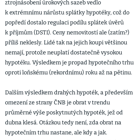
ztrojnásobení úrokových sazeb vedlo
k extrémnímu nárůstu splátky hypotéky, což do
popředí dostalo regulaci podílu splátek úvěrů
k příjmům (DSTI). Ceny nemovitostí ale (zatím?)
příliš neklesly. Lidé tak na jejich koupi většinou
nemají, protože neuplatí dostatečně vysokou
hypotéku. Výsledkem je propad hypotečního trhu
oproti loňskému (rekordnímu) roku až na pětinu.
Dalším výsledkem drahých hypoték, a především
omezení ze strany ČNB je obrat v trendu
průměrné výše poskytnutých hypoték, jež od
dubna klesá. Otázkou tedy není, zda obrat na
hypotečním trhu nastane, ale kdy a jak.