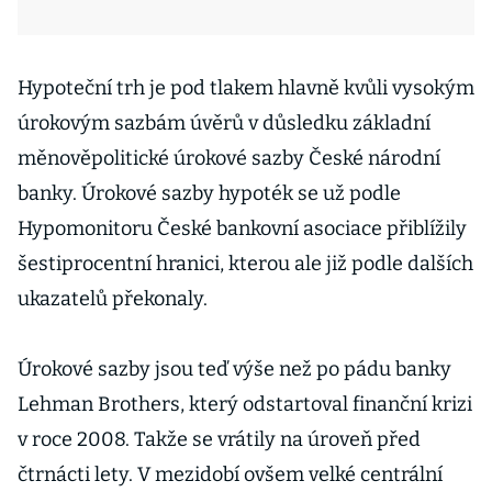
Hypoteční trh je pod tlakem hlavně kvůli vysokým
úrokovým sazbám úvěrů v důsledku základní
měnověpolitické úrokové sazby České národní
banky. Úrokové sazby hypoték se už podle
Hypomonitoru České bankovní asociace přiblížily
šestiprocentní hranici, kterou ale již podle dalších
ukazatelů překonaly.
Úrokové sazby jsou teď výše než po pádu banky
Lehman Brothers, který odstartoval finanční krizi
v roce 2008. Takže se vrátily na úroveň před
čtrnácti lety. V mezidobí ovšem velké centrální