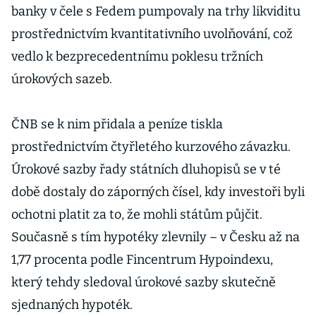
banky v čele s Fedem pumpovaly na trhy likviditu
prostřednictvím kvantitativního uvolňování, což
vedlo k bezprecedentnímu poklesu tržních
úrokových sazeb.
ČNB se k nim přidala a peníze tiskla
prostřednictvím čtyřletého kurzového závazku.
Úrokové sazby řady státních dluhopisů se v té
době dostaly do záporných čísel, kdy investoři byli
ochotni platit za to, že mohli státům půjčit.
Současně s tím hypotéky zlevnily – v Česku až na
1,77 procenta podle Fincentrum Hypoindexu,
který tehdy sledoval úrokové sazby skutečně
sjednaných hypoték.