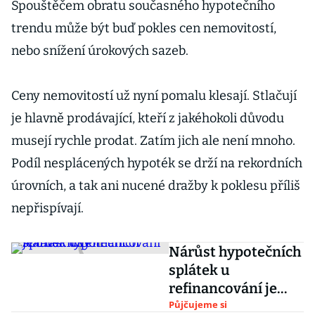
Spouštěčem obratu současného hypotečního
trendu může být buď pokles cen nemovitostí,
nebo snížení úrokových sazeb.
Ceny nemovitostí už nyní pomalu klesají. Stlačují
je hlavně prodávající, kteří z jakéhokoli důvodu
musejí rychle prodat. Zatím jich ale není mnoho.
Podíl nesplácených hypoték se drží na rekordních
úrovních, a tak ani nucené dražby k poklesu příliš
nepřispívají.
Nárůst hypotečních
splátek u
refinancování je
drastický
Půjčujeme si