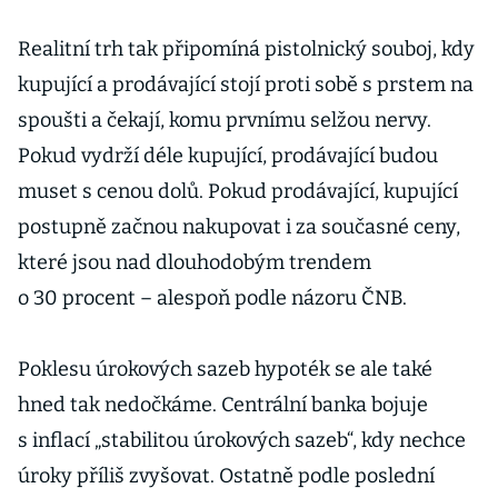
Realitní trh tak připomíná pistolnický souboj, kdy
kupující a prodávající stojí proti sobě s prstem na
spoušti a čekají, komu prvnímu selžou nervy.
Pokud vydrží déle kupující, prodávající budou
muset s cenou dolů. Pokud prodávající, kupující
postupně začnou nakupovat i za současné ceny,
které jsou nad dlouhodobým trendem
o 30 procent – alespoň podle názoru ČNB.
Poklesu úrokových sazeb hypoték se ale také
hned tak nedočkáme. Centrální banka bojuje
s inflací „stabilitou úrokových sazeb“, kdy nechce
úroky příliš zvyšovat. Ostatně podle poslední