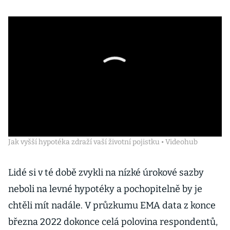
Jak vyšší hypotéka zdraží vaší životní pojistku • Videohub
Lidé si v té době zvykli na nízké úrokové sazby
neboli na levné hypotéky a pochopitelně by je
chtěli mít nadále. V průzkumu EMA data z konce
března 2022 dokonce celá polovina respondentů,