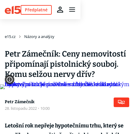
Předplatné
e15.cz
Názory a analýzy
Petr Zámečník: Ceny nemovitostí
připomínají pistolnický souboj.
Komu selžou nervy dřív?
Petr Zámečník
2
28. listopadu 2022
·
10:00
Letošní rok nepřeje hypotečnímu trhu, který se