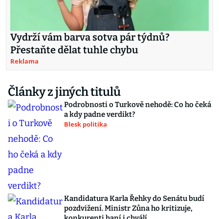
Vydrží vám barva sotva pár týdnů?
Přestaňte dělat tuhle chybu
Reklama
Články z jiných titulů
Podrobnosti o Turkově nehodě: Co ho čeká
a kdy padne verdikt?
Blesk politika
Kandidatura Karla Řehky do Senátu budí
pozdvižení. Ministr Zůna ho kritizuje,
konkurenti haní i chválí