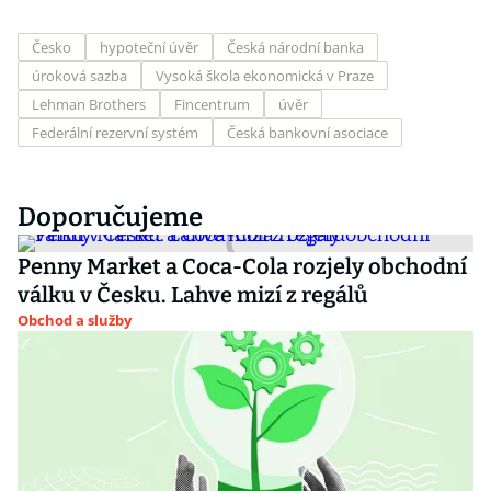
Česko
hypoteční úvěr
Česká národní banka
úroková sazba
Vysoká škola ekonomická v Praze
Lehman Brothers
Fincentrum
úvěr
Federální rezervní systém
Česká bankovní asociace
Doporučujeme
Penny Market a Coca-Cola rozjely obchodní
válku v Česku. Lahve mizí z regálů
Obchod a služby