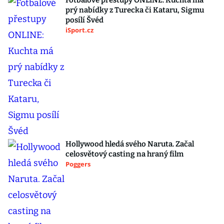
Fotbalové přestupy ONLINE: Kuchta má
prý nabídky z Turecka či Kataru, Sigmu
posílí Švéd
iSport.cz
Hollywood hledá svého Naruta. Začal
celosvětový casting na hraný film
Poggers