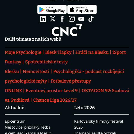
Další témata z našich webů
Moje Psychologie
Blesk Tlapky
Hráči na Blesku
iSport
Fantasy
Spotřebitelské testy
Blesku
Nemovitosti
Psychologika - podcast rozbíjející
psychologické mýty
Fotbalové přestupy
ONLINE
Eventový prostor Level 9
OKTAGON 92: Szabová
vs. Pudilová
Chance Liga 2026/27
Aktuálně
Léto 2026
Epicentrum
Karlovarský filmový festival
Neštovice: příznaky, léčba
2026
V čem jezdí Yamal a Mesii?
Znamení, že jste potkali