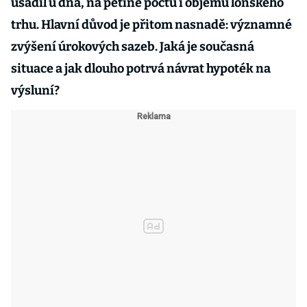
usadil u dna, na pětině počtu i objemu loňského
trhu. Hlavní důvod je přitom nasnadě: významné
zvýšení úrokových sazeb. Jaká je současná
situace a jak dlouho potrvá návrat hypoték na
výsluní?