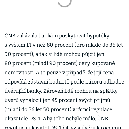
ČNB zakázala bankám poskytovat hypotéky
s vyšším LTV než 80 procent (pro mladé do 36 let
90 procent), a tak si lidé mohou půjčit jen
80 procent (mladí 90 procent) ceny kupované
nemovitosti. A to pouze v případě, že její cena
odpovídá zástavní hodnotě podle názoru odhadce
úvěrující banky. Zároveň lidé mohou na splátky
úvěrů vynaložit jen 45 procent svých příjmů
(mladí do 36 let 50 procent) v rámci regulace
ukazatele DSTI. Aby toho nebylo málo, ČNB
reguluje i ukazatel DSTI čili výši úvěrů k ročnímu