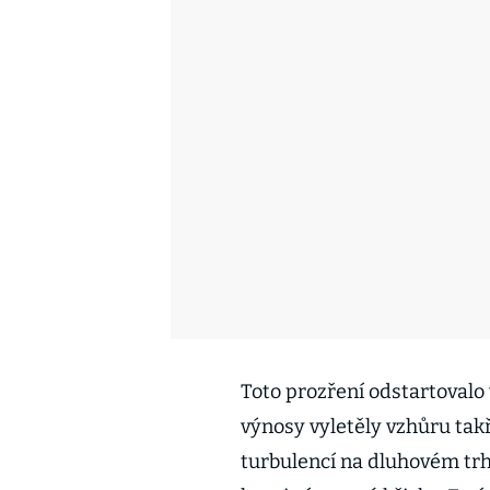
Toto prozření odstartovalo
výnosy vyletěly vzhůru takř
turbulencí na dluhovém tr