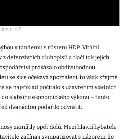
nájmu • e15
hýbou v tandemu s růstem HDP. Vitální
z defenzivních dluhopisů a tlačí tak jejich
ospodářství prokázalo obdivuhodnou
letí se sice očekává zpomalení, to však zřejmě
 se například počítalo s uzavřením vládních
o do slabšího ekonomického výkonu – tento
řed dvanáctou podařilo odvrátit.
nosy zamířily opět dolů. Mezi hlavní hybatele
tavitelé začínají sympatizovat s názorem, že