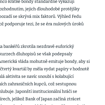
ímco krátké bondy standardně vykazují
rozhodnutím, jejich dlouhodobé protějšky
V pozadí se skrývá mix faktorů. Výhled Fedu
kož podporuje tezi, že se éra nulových úroků
ka bankéřů zkrotila nezdravě euforický
 kurzech dluhopisů se však podepsaly
. Americká vláda mohutně emituje bondy, aby si
a čtvrtý kvartál by měla vydat papíry v hodnotě
lá aktivita se navíc snoubí s kolabující
ních zahraničních kupců, což sestupnou
lubuje. Japonští institucionální hráči se
rech, jelikož Bank of Japan začíná ztrácet