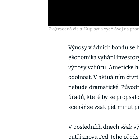
Z(a)tracená čísla: Kup byt a vydělávej na pro
Výnosy vládních bondů se 
ekonomika vyhání investory 
výnosy vzhůru. Americké h
odolnost. V aktuálním čtvrt
nebude dramatické. Původně
úřadů, které by se propsal
scénář se však pět minut p
V posledních dnech však vý
patří znovu Fed. Jeho předs