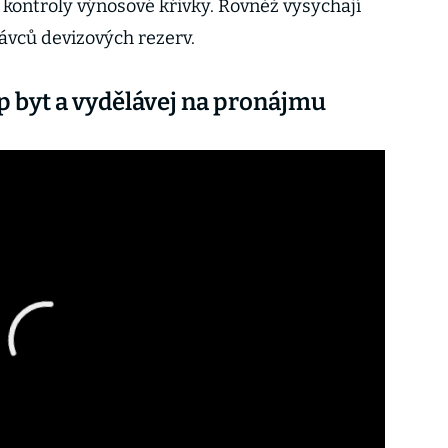
 kontroly výnosové křivky. Rovněž vysychají
ávců devizových rezerv.
up byt a vydělávej na pronájmu