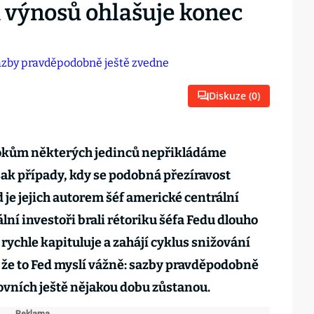
 výnosů ohlašuje konec
Diskuze (
0
)
ýrokům některých jedinců nepřikládáme
ak případy, kdy se podobná přezíravost
 je jejich autorem šéf americké centrální
ní investoři brali rétoriku šéfa Fedu dlouho
 rychle kapituluje a zahájí cyklus snižování
, že to Fed myslí vážně: sazby pravděpodobně
rovních ještě nějakou dobu zůstanou.