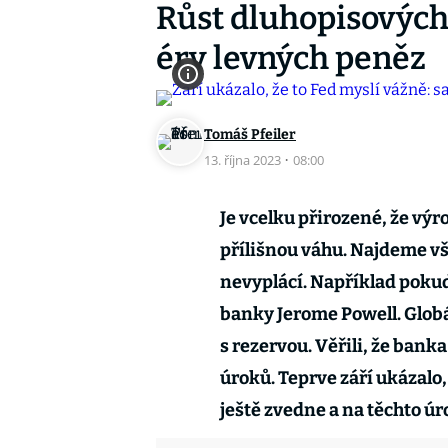
Růst dluhopisových
éry levných peněz
Tomáš Pfeiler
13. října 2023
·
08:00
Je vcelku přirozené, že v
přílišnou váhu. Najdeme vš
nevyplácí. Například pokud
banky Jerome Powell. Globál
s rezervou. Věřili, že banka
úroků. Teprve září ukázalo
ještě zvedne a na těchto ú