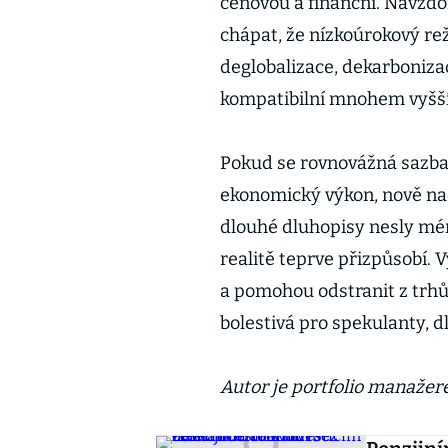
cenovou a finanční. Navzdo
chápat, že nízkoúrokový rež
deglobalizace, dekarboniza
kompatibilní mnohem vyšší 
Pokud se rovnovážná sazba,
ekonomický výkon, nově nac
dlouhé dluhopisy nesly méně
realitě teprve přizpůsobí. 
a pomohou odstranit z trh
bolestivá pro spekulanty, 
Autor je portfolio manaže