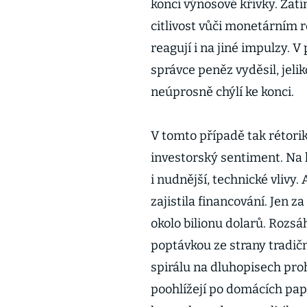
konci výnosové křivky. Zat
citlivost vůči monetárním 
reagují i na jiné impulzy. 
správce peněz vyděsil, jeli
neúprosně chýlí ke konci.
V tomto případě tak rétori
investorský sentiment. Na
i nudnější, technické vlivy
zajistila financování. Jen z
okolo bilionu dolarů. Rozsáh
poptávkou ze strany tradič
spirálu na dluhopisech proh
poohlížejí po domácích papí