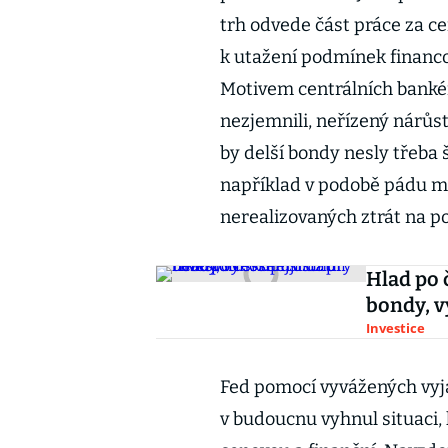
trh odvede část práce za c
k utažení podmínek financov
Motivem centrálních bankéřů
nezjemnili, neřízený nárůst
by delší bondy nesly třeba 
například v podobě pádu me
nerealizovaných ztrát na po
Hlad po 
bondy, v
Investice
Fed pomocí vyvážených vyjá
v budoucnu vyhnul situaci,