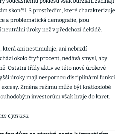
ry současnému poklesu však burziáni začínají
im skončil. S prostředím, které charakterizuje
ce a problematická demografie, jsou
neutrální úroky než v předchozí dekádě.
 která ani nestimuluje, ani nebrzdí
hází okolo čtyř procent, nedává smysl, aby
. Ostatní třídy aktiv se této nové úrokové
Vyšší úroky mají nespornou disciplinární funkci
ů excesy. Změna režimu může být krátkodobě
dlouhodobým investorům však hraje do karet.
rem Cyrrusu.