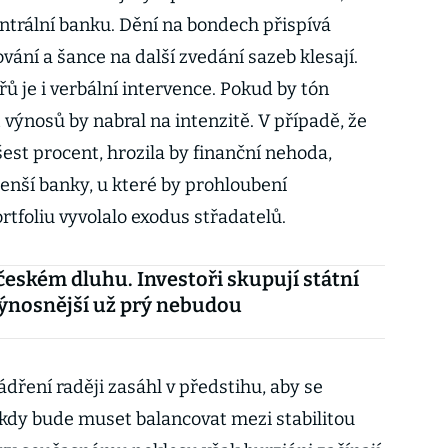
entrální banku. Dění na bondech přispívá
ání a šance na další zvedání sazeb klesají.
 je i verbální intervence. Pokud by tón
 výnosů by nabral na intenzitě. V případě, že
šest procent, hrozila by finanční nehoda,
nší banky, u které by prohloubení
rtfoliu vyvolalo exodus střadatelů.
českém dluhu. Investoři skupují státní
ýnosnější už prý nebudou
dření raději zasáhl v předstihu, aby se
 kdy bude muset balancovat mezi stabilitou