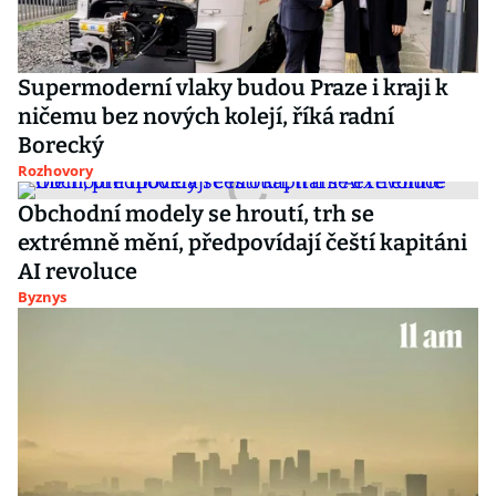
Supermoderní vlaky budou Praze i kraji k
ničemu bez nových kolejí, říká radní
Borecký
Rozhovory
Obchodní modely se hroutí, trh se
extrémně mění, předpovídají čeští kapitáni
AI revoluce
Byznys