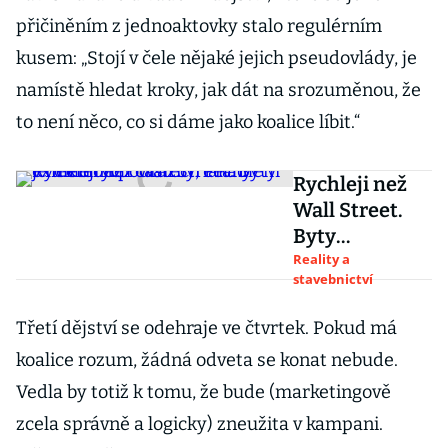
přičiněním z jednoaktovky stalo regulérním
kusem: „Stojí v čele nějaké jejich pseudovlády, je
namístě hledat kroky, jak dát na srozuměnou, že
to není něco, co si dáme jako koalice líbit.“
Rychleji než
Wall Street.
Byty
v některých
Reality a
stavebnictví
částech Prahy
extrémně
Třetí dějství se odehraje ve čtvrtek. Pokud má
podražily,
koalice rozum, žádná odveta se konat nebude.
lákadlem je
metro D
Vedla by totiž k tomu, že bude (marketingově
zcela správně a logicky) zneužita v kampani.