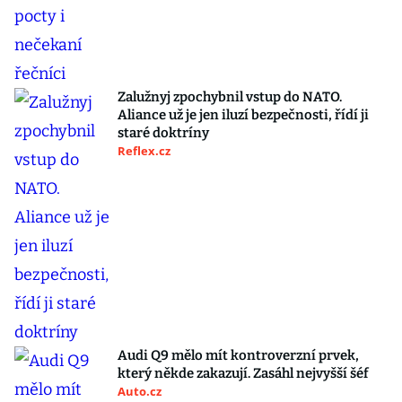
Zalužnyj zpochybnil vstup do NATO.
Aliance už je jen iluzí bezpečnosti, řídí ji
staré doktríny
Reflex.cz
Audi Q9 mělo mít kontroverzní prvek,
který někde zakazují. Zasáhl nejvyšší šéf
Auto.cz