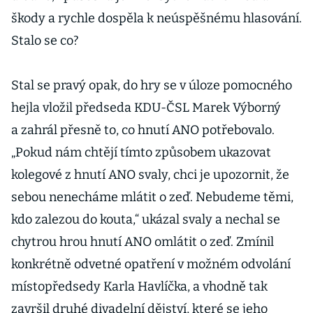
škody a rychle dospěla k neúspěšnému hlasování.
Stalo se co?
Stal se pravý opak, do hry se v úloze pomocného
hejla vložil předseda KDU-ČSL Marek Výborný
a zahrál přesně to, co hnutí ANO potřebovalo.
„Pokud nám chtějí tímto způsobem ukazovat
kolegové z hnutí ANO svaly, chci je upozornit, že
sebou nenecháme mlátit o zeď. Nebudeme těmi,
kdo zalezou do kouta,“ ukázal svaly a nechal se
chytrou hrou hnutí ANO omlátit o zeď. Zmínil
konkrétně odvetné opatření v možném odvolání
místopředsedy Karla Havlíčka, a vhodně tak
završil druhé divadelní dějství, které se jeho