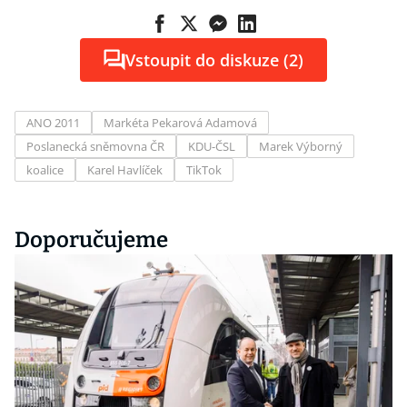
Vstoupit do diskuze (2)
ANO 2011
Markéta Pekarová Adamová
Poslanecká sněmovna ČR
KDU-ČSL
Marek Výborný
koalice
Karel Havlíček
TikTok
Doporučujeme