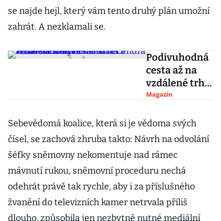
se najde hejl, který vám tento druhý plán umožní
zahrát. A nezklamali se.
Podivuhodná
cesta až na
vzdálené trhy.
Miliardář
Magazín
Cendra se
místo
Sebevědomá koalice, která si je vědoma svých
Německa
čísel, se zachová zhruba takto: Návrh na odvolání
zaměřil třeba
šéfky sněmovny nekomentuje nad rámec
na Brazílii
mávnutí rukou, sněmovní proceduru nechá
odehrát právě tak rychle, aby i za příslušného
žvanění do televizních kamer netrvala příliš
dlouho, způsobila jen nezbytně nutné mediální