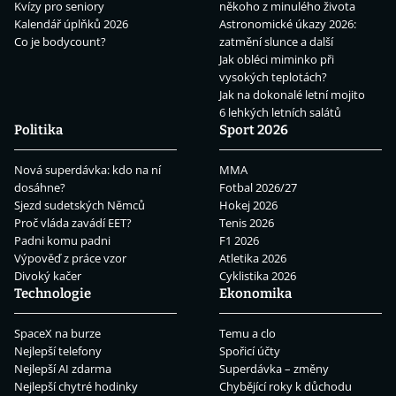
Kvízy pro seniory
někoho z minulého života
Kalendář úplňků 2026
Astronomické úkazy 2026:
Co je bodycount?
zatmění slunce a další
Jak obléci miminko při
vysokých teplotách?
Jak na dokonalé letní mojito
6 lehkých letních salátů
Politika
Sport 2026
Nová superdávka: kdo na ní
MMA
dosáhne?
Fotbal 2026/27
Sjezd sudetských Němců
Hokej 2026
Proč vláda zavádí EET?
Tenis 2026
Padni komu padni
F1 2026
Výpověď z práce vzor
Atletika 2026
Divoký kačer
Cyklistika 2026
Technologie
Ekonomika
SpaceX na burze
Temu a clo
Nejlepší telefony
Spořicí účty
Nejlepší AI zdarma
Superdávka – změny
Nejlepší chytré hodinky
Chybějící roky k důchodu