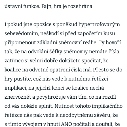
ústavní funkce. Fajn, hra je rozehrána.
I pokud jste opozice s poněkud hypertrofovaným
sebevědomím, neškodí si před započetím kusu
připomenout základní sněmovní reálie. Ty hovoří
tak, že na odvolání šéfky sněmovny nemáte čísla,
zatímco si velmi dobře dokážete spočítat, že
koalice na odvetné opatření čísla má. Přesto se do
hry pustíte, což nás vede k nutnému řetězci
implikací, na jejichž konci se koalice nechá
znervóznět a povyhrožuje vám tím, co na rozdíl
od vás dokáže splnit. Nutnost tohoto implikačního
řetězce nás pak vede k neodbytnému závěru, že
s tímto vývojem v hnutí ANO počítali a doufali, že