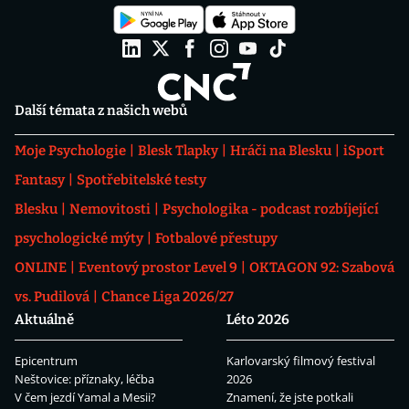
Další témata z našich webů
Moje Psychologie
Blesk Tlapky
Hráči na Blesku
iSport
Fantasy
Spotřebitelské testy
Blesku
Nemovitosti
Psychologika - podcast rozbíjející
psychologické mýty
Fotbalové přestupy
ONLINE
Eventový prostor Level 9
OKTAGON 92: Szabová
vs. Pudilová
Chance Liga 2026/27
Aktuálně
Léto 2026
Epicentrum
Karlovarský filmový festival
Neštovice: příznaky, léčba
2026
V čem jezdí Yamal a Mesii?
Znamení, že jste potkali