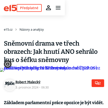
Předplatné
e15.cz
Názory a analýzy
Sněmovní drama ve třech
obrazech: Jak hnutí ANO sehrálo
kus o šéfku sněmovny
Robert Malecký
2
3. prosince 2024
·
06:30
Základem parlamentní práce opozice je být vidět.