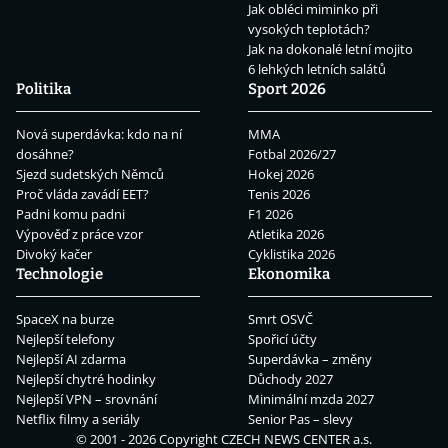
Jak obléci miminko při
vysokých teplotách?
Jak na dokonalé letní mojito
6 lehkých letních salátů
Politika
Sport 2026
Nová superdávka: kdo na ní
MMA
dosáhne?
Fotbal 2026/27
Sjezd sudetských Němců
Hokej 2026
Proč vláda zavádí EET?
Tenis 2026
Padni komu padni
F1 2026
Výpověď z práce vzor
Atletika 2026
Divoký kačer
Cyklistika 2026
Technologie
Ekonomika
SpaceX na burze
Smrt OSVČ
Nejlepší telefony
Spořicí účty
Nejlepší AI zdarma
Superdávka – změny
Nejlepší chytré hodinky
Důchody 2027
Nejlepší VPN – srovnání
Minimální mzda 2027
Netflix filmy a seriály
Senior Pas – slevy
© 2001 - 2026 Copyright
CZECH NEWS CENTER a.s.