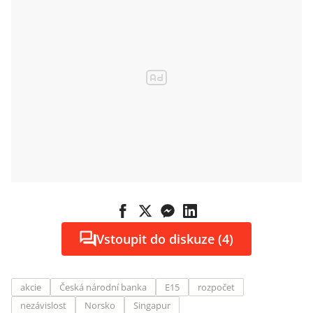
Vstoupit do diskuze (4)
akcie
Česká národní banka
E15
rozpočet
nezávislost
Norsko
Singapur