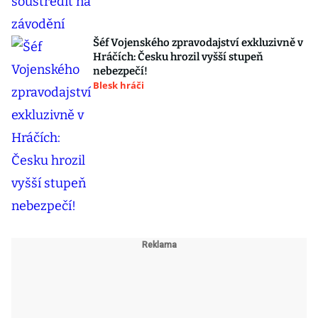
Šéf Vojenského zpravodajství exkluzivně v
Hráčích: Česku hrozil vyšší stupeň
nebezpečí!
Blesk hráči