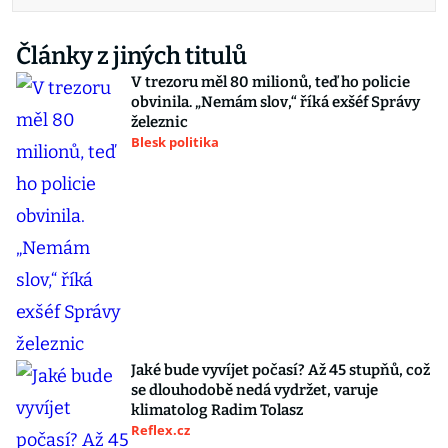
Články z jiných titulů
V trezoru měl 80 milionů, teď ho policie
obvinila. „Nemám slov,“ říká exšéf Správy
železnic
Blesk politika
Jaké bude vyvíjet počasí? Až 45 stupňů, což
se dlouhodobě nedá vydržet, varuje
klimatolog Radim Tolasz
Reflex.cz