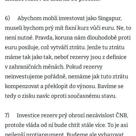
6) Abychom mohli investovat jako Singapur,
museli bychom prý mít fixní kurz vůči euru. Ne, to
není nutné. Pravda, koruna nám dlouhodobě proti
euru posiluje, což vytváří ztrátu. Jenže tu ztrátu
máme tak jako tak, neboť rezervy jsou z definice
v zahraničních měnách. Pokud rezervy
neinvestujeme pořádně, nemáme jak tuto ztrátu
kompenzovat a překlopit do výnosu. Bavíme se
tedy o zisku navíc oproti současnému stavu.
7) Investice rezerv prý ohrozí nezávislost ČNB,
protože vláda od ní bude chtít stále více. To je asi
nejlepší protiargument. Budeme ale vyhazovat