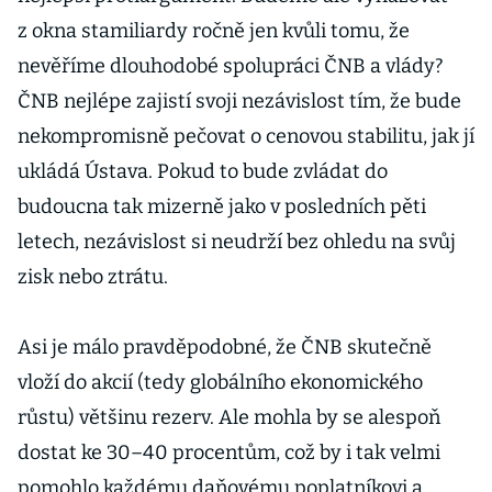
z okna stamiliardy ročně jen kvůli tomu, že
nevěříme dlouhodobé spolupráci ČNB a vlády?
ČNB nejlépe zajistí svoji nezávislost tím, že bude
nekompromisně pečovat o cenovou stabilitu, jak jí
ukládá Ústava. Pokud to bude zvládat do
budoucna tak mizerně jako v posledních pěti
letech, nezávislost si neudrží bez ohledu na svůj
zisk nebo ztrátu.
Asi je málo pravděpodobné, že ČNB skutečně
vloží do akcií (tedy globálního ekonomického
růstu) většinu rezerv. Ale mohla by se alespoň
dostat ke 30–40 procentům, což by i tak velmi
pomohlo každému daňovému poplatníkovi a