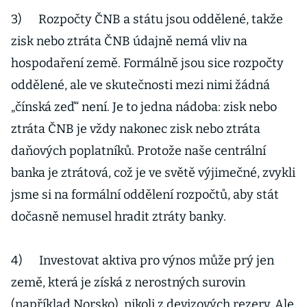
3) Rozpočty ČNB a státu jsou oddělené, takže
zisk nebo ztráta ČNB údajně nemá vliv na
hospodaření země. Formálně jsou sice rozpočty
oddělené, ale ve skutečnosti mezi nimi žádná
„čínská zeď“ není. Je to jedna nádoba: zisk nebo
ztráta ČNB je vždy nakonec zisk nebo ztráta
daňových poplatníků. Protože naše centrální
banka je ztrátová, což je ve světě výjimečné, zvykli
jsme si na formální oddělení rozpočtů, aby stát
dočasně nemusel hradit ztráty banky.
4) Investovat aktiva pro výnos může prý jen
země, která je získá z nerostných surovin
(například Norsko), nikoli z devizových rezerv. Ale