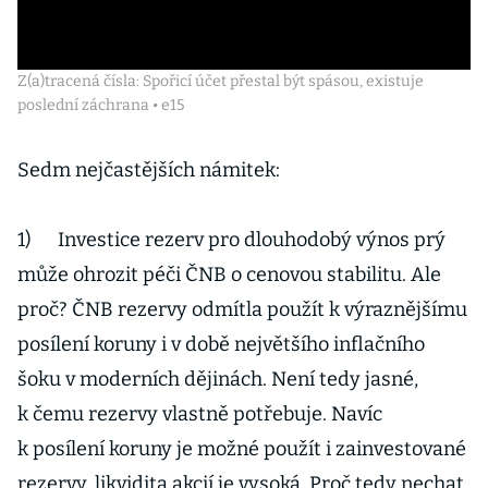
Z(a)tracená čísla: Spořicí účet přestal být spásou, existuje
poslední záchrana • e15
Sedm nejčastějších námitek:
1) Investice rezerv pro dlouhodobý výnos prý
může ohrozit péči ČNB o cenovou stabilitu. Ale
proč? ČNB rezervy odmítla použít k výraznějšímu
posílení koruny i v době největšího inflačního
šoku v moderních dějinách. Není tedy jasné,
k čemu rezervy vlastně potřebuje. Navíc
k posílení koruny je možné použít i zainvestované
rezervy, likvidita akcií je vysoká. Proč tedy nechat