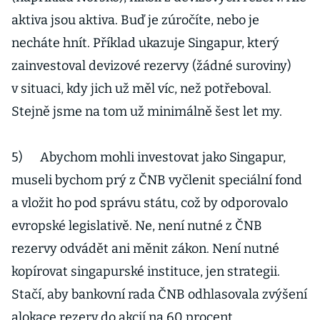
aktiva jsou aktiva. Buď je zúročíte, nebo je
necháte hnít. Příklad ukazuje Singapur, který
zainvestoval devizové rezervy (žádné suroviny)
v situaci, kdy jich už měl víc, než potřeboval.
Stejně jsme na tom už minimálně šest let my.
5) Abychom mohli investovat jako Singapur,
museli bychom prý z ČNB vyčlenit speciální fond
a vložit ho pod správu státu, což by odporovalo
evropské legislativě. Ne, není nutné z ČNB
rezervy odvádět ani měnit zákon. Není nutné
kopírovat singapurské instituce, jen strategii.
Stačí, aby bankovní rada ČNB odhlasovala zvýšení
alokace rezerv do akcií na 60 procent.