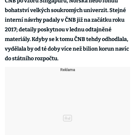
ČNB po vzoru Singapuru, Norska nebo fondů
bohatství velkých soukromých univerzit. Stejné
interní návrhy padaly v ČNB již na začátku roku
2017; detaily poskytnou v lednu odtajněné
materiály. Kdyby se k tomu ČNB tehdy odhodlala,
vydělala by od té doby více než bilion korun navíc
do státního rozpočtu.