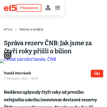
Předplatné
e15.cz
Názory a analýzy
Správa rezerv ČNB: Jak jsme za
čtyři roky přišli o bilion
Tomáš Havránek
4
7. listopadu 2023
·
18:00
Nedávno uplynuly čtyři roky od prvního
veřejného návrhu investovat devizové rezervy