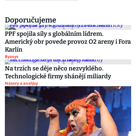
Doporučujeme
PPF spojila síly s globálním lídrem.
Americký obr povede provoz O2 areny i Fora
Karlín
Byznys
Na trzích se děje něco nezvyklého.
Technologické firmy shánějí miliardy
Názory a analýzy