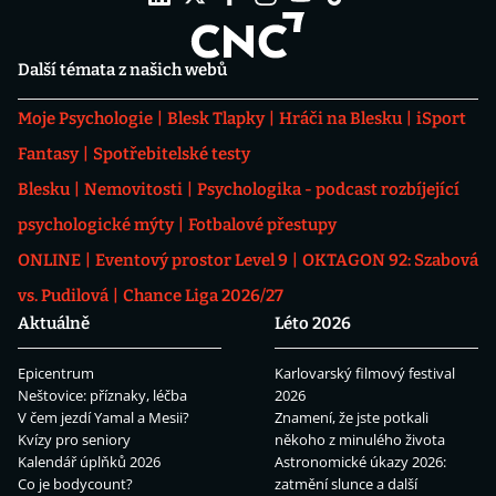
Další témata z našich webů
Moje Psychologie
Blesk Tlapky
Hráči na Blesku
iSport
Fantasy
Spotřebitelské testy
Blesku
Nemovitosti
Psychologika - podcast rozbíjející
psychologické mýty
Fotbalové přestupy
ONLINE
Eventový prostor Level 9
OKTAGON 92: Szabová
vs. Pudilová
Chance Liga 2026/27
Aktuálně
Léto 2026
Epicentrum
Karlovarský filmový festival
Neštovice: příznaky, léčba
2026
V čem jezdí Yamal a Mesii?
Znamení, že jste potkali
Kvízy pro seniory
někoho z minulého života
Kalendář úplňků 2026
Astronomické úkazy 2026:
Co je bodycount?
zatmění slunce a další