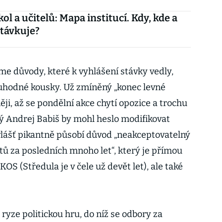
ol a učitelů: Mapa institucí. Kdy, kde a
stávkuje?
e důvody, které k vyhlášení stávky vedly,
uhodné kousky. Už zmíněný „konec levné
ji, až se pondělní akce chytí opozice a trochu
ový Andrej Babiš by mohl heslo modifikovat
lášť pikantně působí důvod „neakceptovatelný
tů za posledních mnoho let“, který je přímou
S (Středula je v čele už devět let), ale také
ze politickou hru, do níž se odbory za