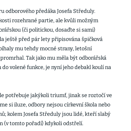
ru odborového předáka Josefa Středuly.
ikosti rozehrané partie, ale kvůli možným
ářskou (či politickou, dosaďte si sami)
a ještě před pár lety připisována špičková
bíhaly mu tehdy mocné strany, letošní
 promrhal. Tak jako mu měla být odborářská
o volené funkce, je nyní jeho debakl koulí na
e potřebuje jakýkoli triumf, jinak se roztočí ve
e si iluze, odbory nejsou církevní škola nebo
; kolem Josefa Středuly jsou lidé, kteří slabý
(v tomto pořadí) kdykoli odstřelí.