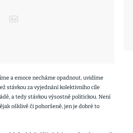
íme a emoce necháme opadnout, uvidíme
než stávkou za vyjednání kolektivního cíle
ádě, a tedy stávkou výsostně politickou. Není
ějak ošklivě či pohoršeně, jen je dobré to