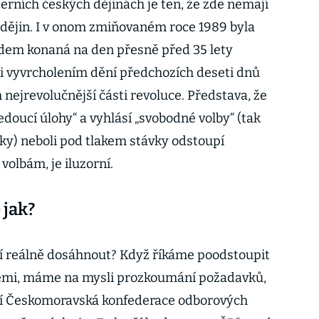
rních českých dějinách je ten, že zde nemají
ěh dějin. I v onom zmiňovaném roce 1989 byla
dem konaná na den přesně před 35 lety
msi vyvrcholením dění předchozích deseti dnů
ejrevolučnější části revoluce. Představa, že
edoucí úlohy“ a vyhlásí „svobodné volby“ (tak
ky) neboli pod tlakem stávky odstoupí
olbám, je iluzorní.
 jak?
í reálně dosáhnout? Když říkáme poodstoupit
cemi, máme na mysli prozkoumání požadavků,
ící Českomoravská konfederace odborových