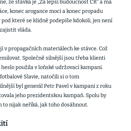
me, že stávka je „Za lepší budoucnost ČR“ a má
ráce, konec arogance moci a konec propadu
, pod které se klidně podepíše kdokoli, jen není
ajistit vláda.
tojí v propagačních materiálech ke stávce. Což
emilovat. Společně silnější jsou třeba klienti
o heslo použila v loňské udržovací kampani.
fotbalové Slavie, natočili si o tom
ilnější byl generál Petr Pavel v kampani z roku
rtovala jeho prezidentskou kampaň. Spolu by
en to nijak neříká, jak toho dosáhnout.
ití