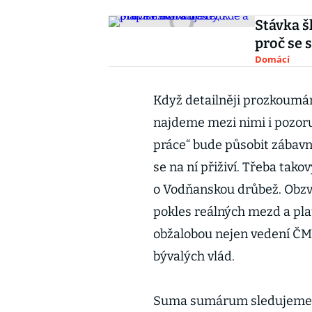
Stávka šk
proč se 
Domácí
Když detailněji prozkoumám
najdeme mezi nimi i pozor
práce“ bude působit zábavně
se na ní přiživí. Třeba tak
o Vodňanskou drůbež. Obzv
pokles reálných mezd a pla
obžalobou nejen vedení ČMKO
bývalých vlád.
Suma sumárum sledujeme ry