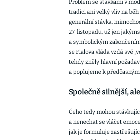
Problém se stávkami v mode
tradici ani velký vliv na b
generální stávka, mimocho
27. listopadu, už jen jaký
a symbolickým zakončením n
se Fialova vláda vzdá své „v
tehdy zněly hlavní požadav
a poplujeme k předčasným v
Společně silnější, ale
Čeho tedy mohou stávkujíc
a nenechat se vláčet emo
jak je formuluje zastřešuj