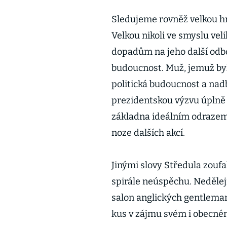
Sledujeme rovněž velkou h
Velkou nikoli ve smyslu vel
dopadům na jeho další odbor
budoucnost. Muž, jemuž byl
politická budoucnost a nad
prezidentskou výzvu úplně
základna ideálním odrazem d
noze dalších akcí.
Jinými slovy Středula zoufal
spirále neúspěchu. Nedělejm
salon anglických gentlemanů
kus v zájmu svém i obecném 