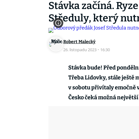
Stávka začíná. Ryze 
Středuly, který nu
Robert Malecký
26. listopadu 2023
·
16:30
Stávka bude! Před ponděln
Třeba Lidovky, stále ještě 
v sobotu přivítaly emočně 
Česko čeká možná největší 