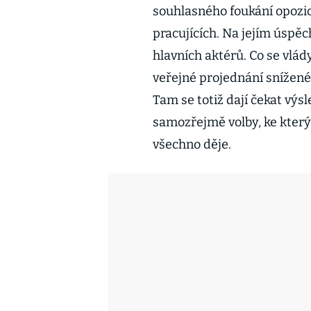
souhlasného foukání opozi
pracujících. Na jejím úsp
hlavních aktérů. Co se vlády
veřejné projednání snížen
Tam se totiž dají čekat výs
samozřejmě volby, ke který
všechno děje.