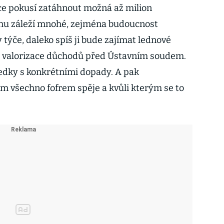
ce pokusí zatáhnout možná až milion
ěchu záleží mnohé, zejména budoucnost
 týče, daleko spíš ji bude zajímat lednové
é valorizace důchodů před Ústavním soudem.
ledky s konkrétními dopady. A pak
m všechno fofrem spěje a kvůli kterým se to