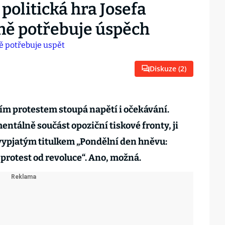
politická hra Josefa
tně potřebuje úspěch
Diskuze (
2
)
ím protestem stoupá napětí i očekávání.
mentálně součást opoziční tiskové fronty, ji
vypjatým titulkem „Pondělní den hněvu:
protest od revoluce“. Ano, možná.