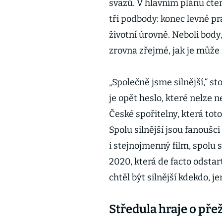
svazů. V hlavním plánu čte
tři podbody: konec levné p
životní úrovně. Neboli body
zrovna zřejmé, jak je může z
„Společně jsme silnější,“ s
je opět heslo, které nelze n
České spořitelny, která tot
Spolu silnější jsou fanoušci 
i stejnojmenný film, spolu s
2020, která de facto odsta
chtěl být silnější kdekdo, j
Středula hraje o přež