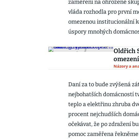
zaměření na ohrožené skupin
vláda rozhodla pro první m
omezenou institucionální ka
úspory mnohých domácnos
Oldřich 
omezení 
Názory a ana
Daní za to bude zvýšená zát
nejbohatších domácností t
teplo a elektřinu zhruba dv
procent nejchudších domácn
očekávat, že po zdražení bu
pomoc zaměřena řekněme p