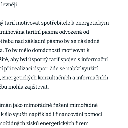
 levněji.
ný tarif motivovat spotřebitele k energetickým
 zmiňována tarifní pásma odvozená od
třebu nad základní pásmo by se následně
a. To by mělo domácnosti motivovat k
žité, aby byl úsporný tarif spojen s informační
při realizaci úspor. Zde se nabízí využití
S, Energetických konzultačních a informačních
žbu mohla zajišťovat.
vnímán jako mimořádné řešení mimořádné
ak šlo využít například i financování pomocí
ořádných zisků energetických firem