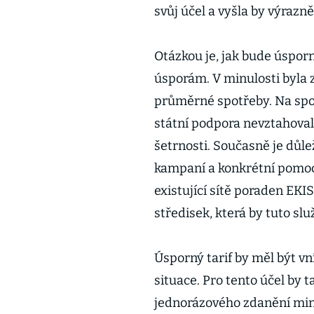
svůj účel a vyšla by výrazně
Otázkou je, jak bude úspor
úsporám. V minulosti byla
průměrné spotřeby. Na spo
státní podpora nevztahoval
šetrnosti. Současně je důle
kampaní a konkrétní pomocí 
existující sítě poraden EKI
středisek, která by tuto slu
Úsporný tarif by měl být 
situace. Pro tento účel by t
jednorázového zdanění mim