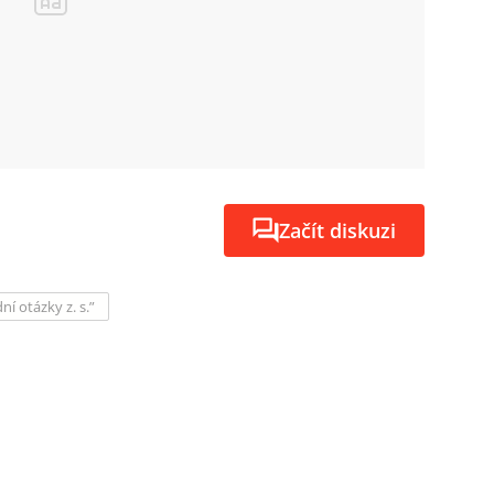
Začít diskuzi
í otázky z. s.”