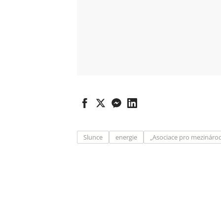
Slunce
energie
„Asociace pro mezinárodn