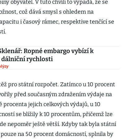
y obyvatel. V tuto chvíli to vypadá, že se
ožnost, což dává smysl s ohledem na
pacitu i časový rámec, respektive tenčící se
tí.
Sklenář: Ropné embargo vybízí k
dálniční rychlosti
lýzy
ěž pro státní rozpočet. Zatímco u 10 procent
vořily před současným zdražením výdaje na
ě procenta jejich celkových výdajů, u 10
ostí se blížily k 10 procentům, přičemž lze
de nepoměr ještě větší. Kdyby tak byla státní
ouze na 50 procent domácností, splnila by