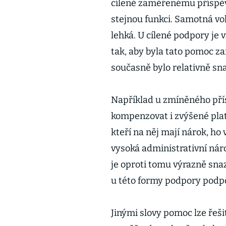
cíleně zaměřenému příspěv
stejnou funkci. Samotná vo
lehká. U cílené podpory je
tak, aby byla tato pomoc zam
současně bylo relativně sn
Například u zmíněného pří
kompenzovat i zvýšené platb
kteří na něj mají nárok, ho
vysoká administrativní nár
je oproti tomu výrazně snaz
u této formy podpory podpoř
Jinými slovy pomoc lze řeši