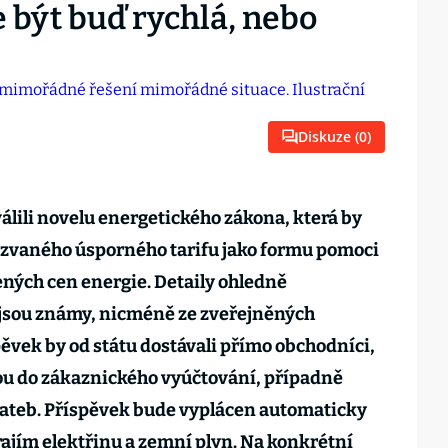
být buď rychlá, nebo
Diskuze (
0
)
álili novelu energetického zákona, která by
zvaného úsporného tarifu jako formu pomoci
ých cen energie. Detaily ohledně
jsou známy, nicméně ze zveřejněných
pěvek by od státu dostávali přímo obchodníci,
nou do zákaznického vyúčtování, případně
lateb. Příspěvek bude vyplácen automaticky
ím elektřinu a zemní plyn. Na konkrétní