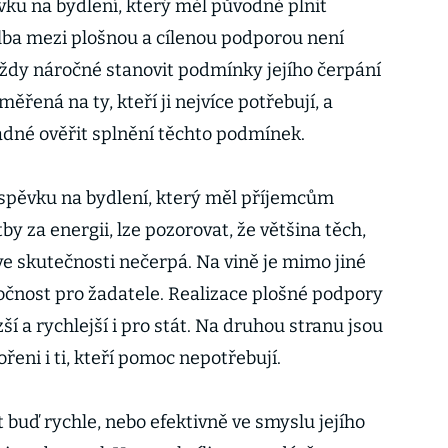
ku na bydlení, který měl původně plnit
lba mezi plošnou a cílenou podporou není
 vždy náročné stanovit podmínky jejího čerpání
ěřená na ty, kteří ji nejvíce potřebují, a
adné ověřit splnění těchto podmínek.
spěvku na bydlení, který měl příjemcům
y za energii, lze pozorovat, že většina těch,
 ve skutečnosti nečerpá. Na vině je mimo jiné
očnost pro žadatele. Realizace plošné podpory
ší a rychlejší i pro stát. Na druhou stranu jsou
eni i ti, kteří pomoc nepotřebují.
t buď rychle, nebo efektivně ve smyslu jejího