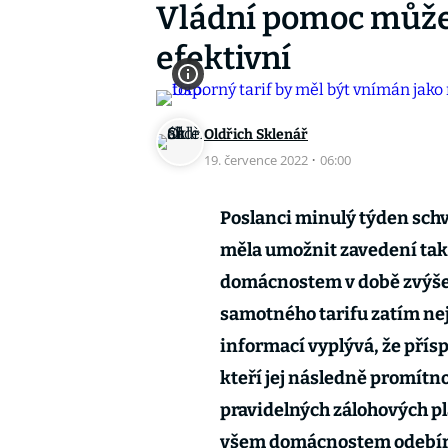
Vládní pomoc může 
efektivní
Oldřich Sklenář
19. července 2022
·
06:00
Poslanci minulý týden schv
měla umožnit zavedení tak
domácnostem v době zvýšen
samotného tarifu zatím ne
informací vyplývá, že přís
kteří jej následně promít
pravidelných zálohových p
všem domácnostem odebíraj