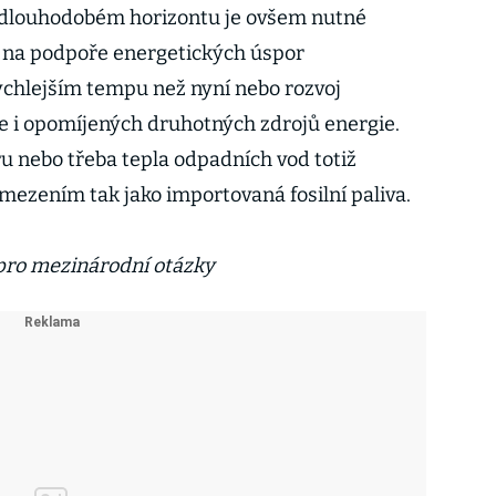
V dlouhodobém horizontu je ovšem nutné
 na podpoře energetických úspor
ychlejším tempu než nyní nebo rozvoj
e i opomíjených druhotných zdrojů energie.
ru nebo třeba tepla odpadních vod totiž
ezením tak jako importovaná fosilní paliva.
 pro mezinárodní otázky