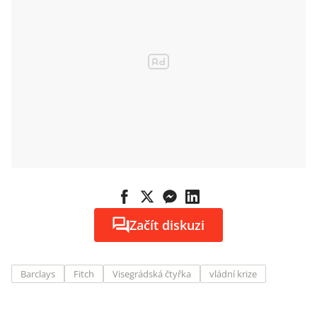
Začít diskuzi
Barclays
Fitch
Visegrádská čtyřka
vládní krize