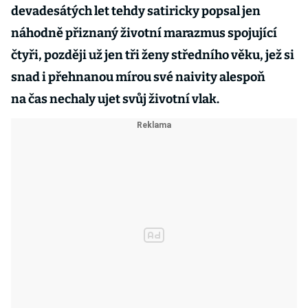
devadesátých let tehdy satiricky popsal jen
náhodně přiznaný životní marazmus spojující
čtyři, později už jen tři ženy středního věku, jež si
snad i přehnanou mírou své naivity alespoň
na čas nechaly ujet svůj životní vlak.