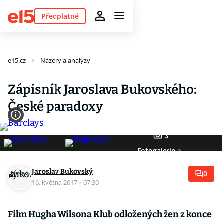
Předplatné
e15.cz
Názory a analýzy
Zápisník Jaroslava Bukovského:
České paradoxy
3
Fotogalerie
Jaroslav Bukovský
0
16. května 2017
·
07:30
Film Hugha Wilsona Klub odložených žen z konce