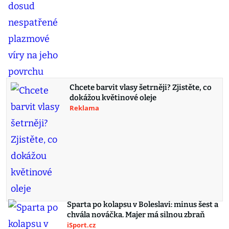
Chcete barvit vlasy šetrněji? Zjistěte, co
dokážou květinové oleje
Reklama
Sparta po kolapsu v Boleslavi: minus šest a
chvála nováčka. Majer má silnou zbraň
iSport.cz