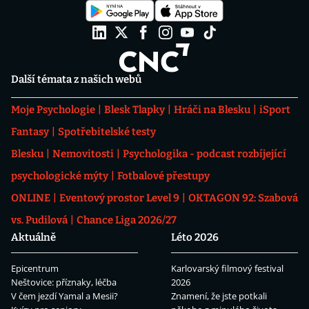
Další témata z našich webů
Moje Psychologie
Blesk Tlapky
Hráči na Blesku
iSport
Fantasy
Spotřebitelské testy
Blesku
Nemovitosti
Psychologika - podcast rozbíjející
psychologické mýty
Fotbalové přestupy
ONLINE
Eventový prostor Level 9
OKTAGON 92: Szabová
vs. Pudilová
Chance Liga 2026/27
Aktuálně
Léto 2026
Epicentrum
Karlovarský filmový festival
Neštovice: příznaky, léčba
2026
V čem jezdí Yamal a Mesii?
Znamení, že jste potkali