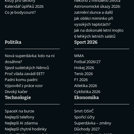
Kvízy pro seniory
někoho z minulého života
Kalendář úplňků 2026
Astronomické úkazy 2026:
Co je bodycount?
zatmění slunce a další
Jak obléci miminko při
vysokých teplotách?
Jak na dokonalé letní mojito
6 lehkých letních salátů
Politika
Sport 2026
Nová superdávka: kdo na ní
MMA
dosáhne?
Fotbal 2026/27
Sjezd sudetských Němců
Hokej 2026
Proč vláda zavádí EET?
Tenis 2026
Padni komu padni
F1 2026
Výpověď z práce vzor
Atletika 2026
Divoký kačer
Cyklistika 2026
Technologie
Ekonomika
SpaceX na burze
Smrt OSVČ
Nejlepší telefony
Spořicí účty
Nejlepší AI zdarma
Superdávka – změny
Nejlepší chytré hodinky
Důchody 2027