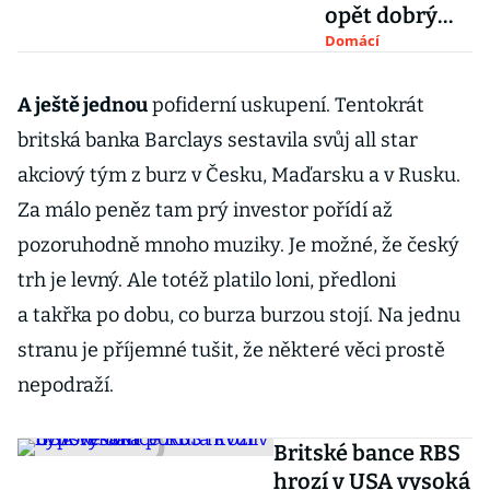
opět dobrý
rating.
Domácí
Agentura ale
varuje před
A ještě jednou
pofiderní uskupení. Tentokrát
skomírající
britská banka Barclays sestavila svůj all star
ochotou k
akciový tým z burz v Česku, Maďarsku a v Rusku.
reformám
Za málo peněz tam prý investor pořídí až
pozoruhodně mnoho muziky. Je možné, že český
trh je levný. Ale totéž platilo loni, předloni
a takřka po dobu, co burza burzou stojí. Na jednu
stranu je příjemné tušit, že některé věci prostě
nepodraží.
Britské bance RBS
hrozí v USA vysoká