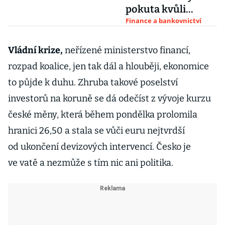
pokuta kvůli
hypotékám
Finance a bankovnictví
Vládní krize,
neřízené ministerstvo financí,
rozpad koalice, jen tak dál a hlouběji, ekonomice
to půjde k duhu. Zhruba takové poselství
investorů na koruně se dá odečíst z vývoje kurzu
české měny, která během pondělka prolomila
hranici 26,50 a stala se vůči euru nejtvrdší
od ukončení devizových intervencí. Česko je
ve vatě a nezmůže s tím nic ani politika.