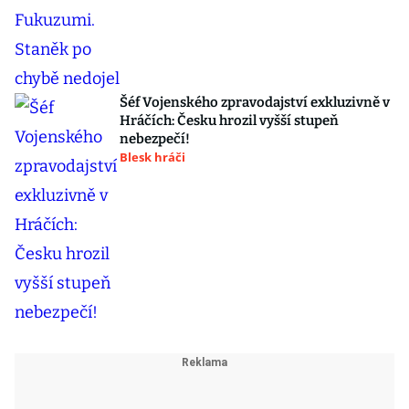
Šéf Vojenského zpravodajství exkluzivně v
Hráčích: Česku hrozil vyšší stupeň
nebezpečí!
Blesk hráči