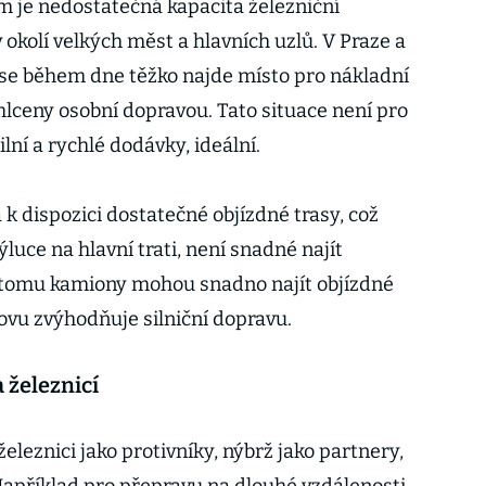
 je nedostatečná kapacita železniční
 okolí velkých měst a hlavních uzlů. V Praze a
se během dne těžko najde místo pro nákladní
ahlceny osobní dopravou. Tato situace není pro
ilní a rychlé dodávky, ideální.
k dispozici dostatečné objízdné trasy, což
luce na hlavní trati, není snadné najít
i tomu kamiony mohou snadno najít objízdné
novu zvýhodňuje silniční dopravu.
 železnicí
 železnici jako protivníky, nýbrž jako partnery,