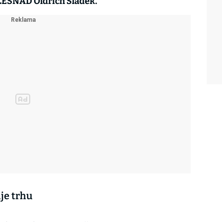
 ŽESNAD Oldřich Sládek.
je trhu