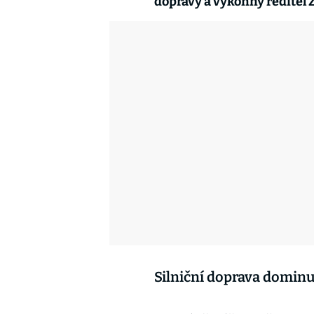
dopravy a výkonný ředitel
Silniční doprava dominu