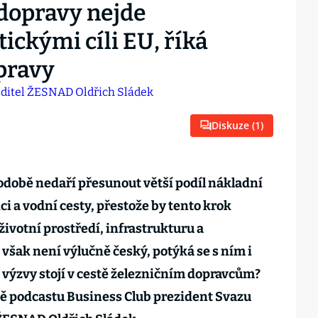
 dopravy nejde
ickými cíli EU, říká
pravy
Diskuze (
1
)
odobě nedaří přesunout větší podíl nákladní
ici a vodní cesty, přestože by tento krok
ivotní prostředí, infrastrukturu a
šak není výlučně český, potýká se s ním i
í výzvy stojí v cestě železničním dopravcům?
dě podcastu Business Club prezident Svazu