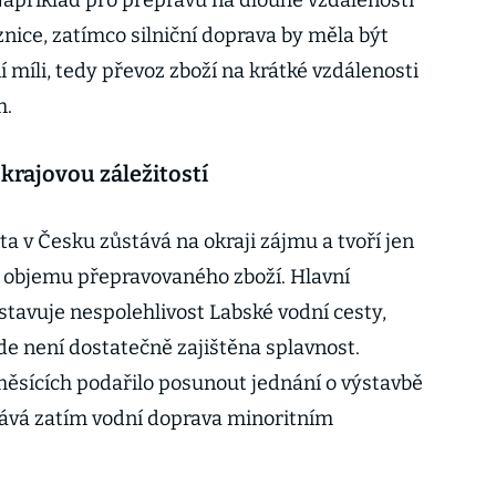
Například pro přepravu na dlouhé vzdálenosti
nice, zatímco silniční doprava by měla být
í míli, tedy převoz zboží na krátké vzdálenosti
m.
krajovou záležitostí
ta v Česku zůstává na okraji zájmu a tvoří jen
o objemu přepravovaného zboží. Hlavní
tavuje nespolehlivost Labské vodní cesty,
de není dostatečně zajištěna splavnost.
 měsících podařilo posunout jednání o výstavbě
tává zatím vodní doprava minoritním