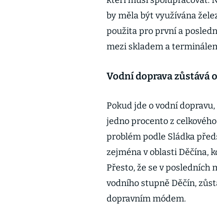
kteří musí spolupracovat. 
by měla být využívána želez
použita pro první a posledn
mezi skladem a terminále
Vodní doprava zůstává o
Pokud jde o vodní dopravu, 
jedno procento z celkovéh
problém podle Sládka předs
zejména v oblasti Děčína, k
Přesto, že se v posledních
vodního stupně Děčín, zůs
dopravním módem.