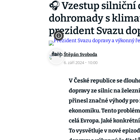
🎧 Vzestup silniční
dohromady s klimat
prezident Svazu do
Štěpán Svoboda
6. září 2024
·
10:00
V České republice se dlouh
dopravy ze silnic na železn
přinesl značné výhody pro ž
ekonomiku. Tento problém v
celá Evropa. Jaké konkrétn
To vysvětluje v nové epizo