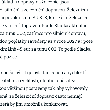
ákladní dopravy na železnici jsou
silniční a železniční dopravou. Železniční
mi povolenkami EU ETS, které činí železnici
se silniční dopravou. Podle Sládka aktuální
za tunu CO2, zatímco pro silniční dopravu,
dou poplatky zavedeny až v roce 2027 a i poté
imálně 45 eur za tunu CO2. To podle Sládka
é pozice.
, současný trh je ovládán cenou a rychlostí.
exibilitě a rychlosti, dlouhodobě vítězí.
jsou většinou postaveny tak, aby vyhovovaly
ená, že železniční dopravci často nemají
která by jim umožnila konkurovat.